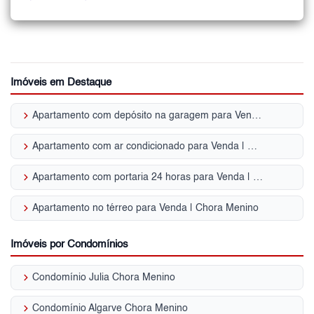
Imóveis em Destaque
keyboard_arrow_right
Apartamento com depósito na garagem para Venda | Chora Menino
keyboard_arrow_right
Apartamento com ar condicionado para Venda | Chora Menino
keyboard_arrow_right
Apartamento com portaria 24 horas para Venda | Chora Menino
keyboard_arrow_right
Apartamento no térreo para Venda | Chora Menino
Imóveis por Condomínios
keyboard_arrow_right
Condomínio Julia Chora Menino
keyboard_arrow_right
Condomínio Algarve Chora Menino