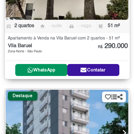
2 quartos
- suíte
- vaga
51 m²
Apartamento à Venda na Vila Baruel com 2 quartos - 51 m²
290.000
Vila Baruel
R$
Zona Norte - São Paulo
WhatsApp
Contatar
Destaque