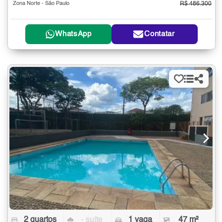
Zona Norte - São Paulo
R$ 486.300
WhatsApp
Contatar
2 quartos
- suíte
1 vaga
47 m²