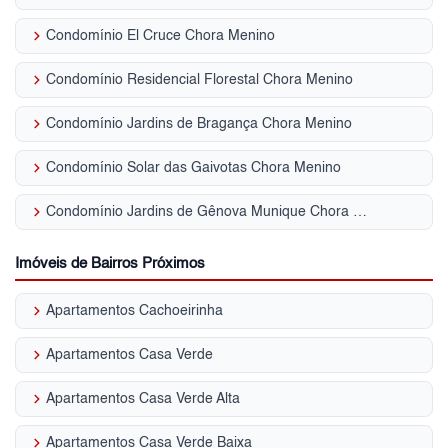
keyboard_arrow_right
Condomínio El Cruce Chora Menino
keyboard_arrow_right
Condomínio Residencial Florestal Chora Menino
keyboard_arrow_right
Condomínio Jardins de Bragança Chora Menino
keyboard_arrow_right
Condomínio Solar das Gaivotas Chora Menino
keyboard_arrow_right
Condomínio Jardins de Gênova Munique Chora Menino
Imóveis de Bairros Próximos
keyboard_arrow_right
Apartamentos Cachoeirinha
keyboard_arrow_right
Apartamentos Casa Verde
keyboard_arrow_right
Apartamentos Casa Verde Alta
keyboard_arrow_right
Apartamentos Casa Verde Baixa