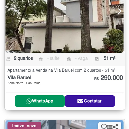
2 quartos
- suíte
- vaga
51 m²
Apartamento à Venda na Vila Baruel com 2 quartos - 51 m²
290.000
Vila Baruel
R$
Zona Norte - São Paulo
WhatsApp
Contatar
Imóvel novo