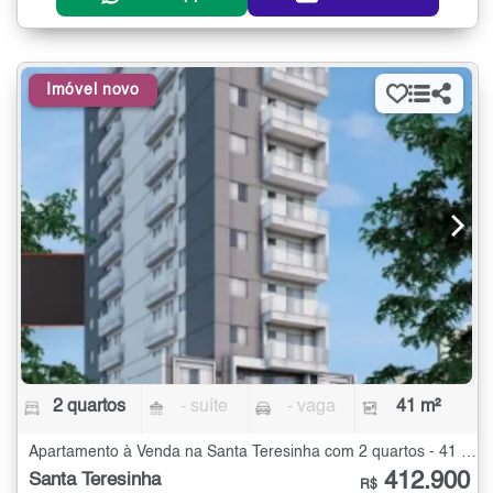
Imóvel novo
2 quartos
- suíte
- vaga
41 m²
Apartamento à Venda na Santa Teresinha com 2 quartos - 41 m²
412.900
Santa Teresinha
R$