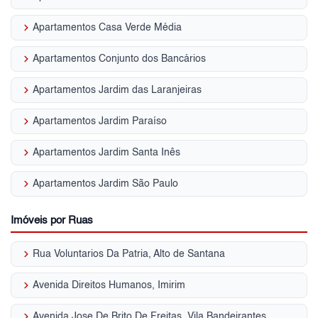
keyboard_arrow_right
Apartamentos Casa Verde Média
keyboard_arrow_right
Apartamentos Conjunto dos Bancários
keyboard_arrow_right
Apartamentos Jardim das Laranjeiras
keyboard_arrow_right
Apartamentos Jardim Paraíso
keyboard_arrow_right
Apartamentos Jardim Santa Inês
keyboard_arrow_right
Apartamentos Jardim São Paulo
Imóveis por Ruas
keyboard_arrow_right
Rua Voluntarios Da Patria, Alto de Santana
keyboard_arrow_right
Avenida Direitos Humanos, Imirim
keyboard_arrow_right
Avenida Jose De Brito De Freitas, Vila Bandeirantes