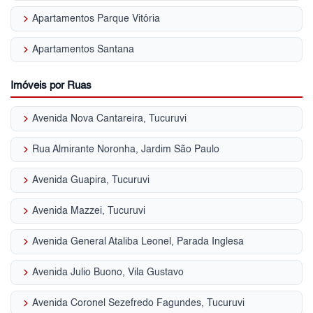
keyboard_arrow_right
Apartamentos Parque Vitória
keyboard_arrow_right
Apartamentos Santana
Imóveis por Ruas
keyboard_arrow_right
Avenida Nova Cantareira, Tucuruvi
keyboard_arrow_right
Rua Almirante Noronha, Jardim São Paulo
keyboard_arrow_right
Avenida Guapira, Tucuruvi
keyboard_arrow_right
Avenida Mazzei, Tucuruvi
keyboard_arrow_right
Avenida General Ataliba Leonel, Parada Inglesa
keyboard_arrow_right
Avenida Julio Buono, Vila Gustavo
keyboard_arrow_right
Avenida Coronel Sezefredo Fagundes, Tucuruvi