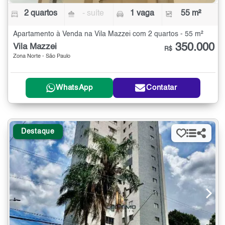
2 quartos
- suíte
1 vaga
55 m²
Apartamento à Venda na Vila Mazzei com 2 quartos - 55 m²
350.000
Vila Mazzei
R$
Zona Norte - São Paulo
WhatsApp
Contatar
Destaque