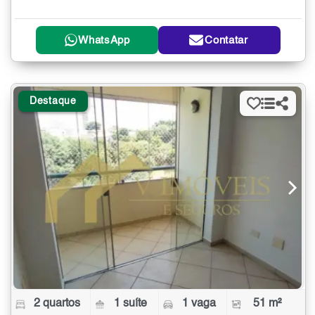
WhatsApp
Contatar
Destaque
2 quartos
1 suíte
1 vaga
51 m²