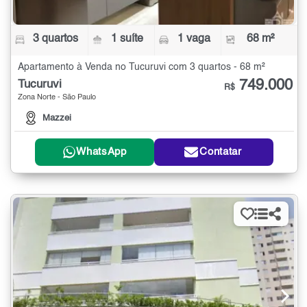
3 quartos
1 suíte
1 vaga
68 m²
Apartamento à Venda no Tucuruvi com 3 quartos - 68 m²
749.000
Tucuruvi
R$
Zona Norte - São Paulo
Mazzei
WhatsApp
Contatar