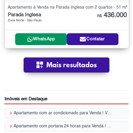
Apartamento à Venda na Parada Inglesa com 2 quartos - 51 m²
436.000
Parada Inglesa
R$
Zona Norte - São Paulo
WhatsApp
Contatar
Imóveis em Destaque
keyboard_arrow_right
Apartamento com ar condicionado para Venda | Vila Dom Pedro II
keyboard_arrow_right
Apartamento com portaria 24 horas para Venda | Vila Dom Pedro II