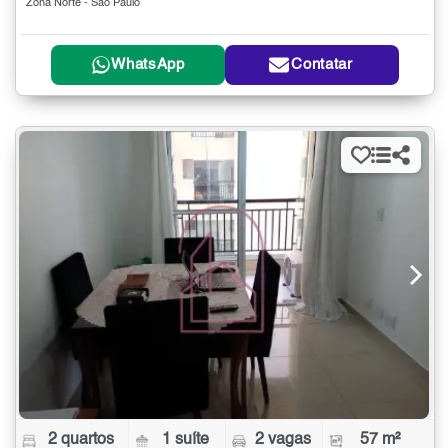
Zona Norte - São Paulo
WhatsApp
Contatar
2 quartos
1 suíte
2 vagas
57 m²