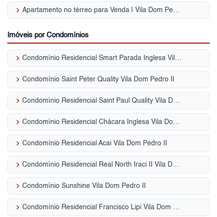
keyboard_arrow_right
Apartamento no térreo para Venda | Vila Dom Pedro II
Imóveis por Condomínios
keyboard_arrow_right
Condomínio Residencial Smart Parada Inglesa Vila Dom Pedro II
keyboard_arrow_right
Condomínio Saint Peter Quality Vila Dom Pedro II
keyboard_arrow_right
Condomínio Residencial Saint Paul Quality Vila Dom Pedro II
keyboard_arrow_right
Condomínio Residencial Chácara Inglesa Vila Dom Pedro II
keyboard_arrow_right
Condomínio Residencial Acai Vila Dom Pedro II
keyboard_arrow_right
Condomínio Residencial Real North Iraci II Vila Dom Pedro II
keyboard_arrow_right
Condomínio Sunshine Vila Dom Pedro II
keyboard_arrow_right
Condomínio Residencial Francisco Lipi Vila Dom Pedro II