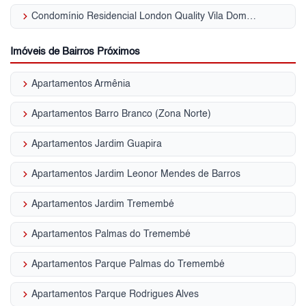
keyboard_arrow_right
Condomínio Residencial London Quality Vila Dom Pedro II
Imóveis de Bairros Próximos
keyboard_arrow_right
Apartamentos Armênia
keyboard_arrow_right
Apartamentos Barro Branco (Zona Norte)
keyboard_arrow_right
Apartamentos Jardim Guapira
keyboard_arrow_right
Apartamentos Jardim Leonor Mendes de Barros
keyboard_arrow_right
Apartamentos Jardim Tremembé
keyboard_arrow_right
Apartamentos Palmas do Tremembé
keyboard_arrow_right
Apartamentos Parque Palmas do Tremembé
keyboard_arrow_right
Apartamentos Parque Rodrigues Alves