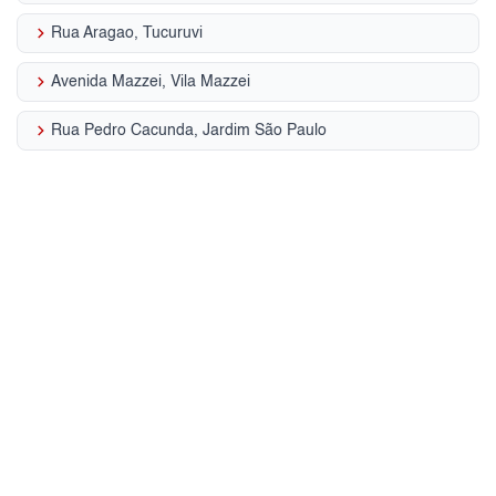
keyboard_arrow_right
Rua Aragao, Tucuruvi
keyboard_arrow_right
Avenida Mazzei, Vila Mazzei
keyboard_arrow_right
Rua Pedro Cacunda, Jardim São Paulo