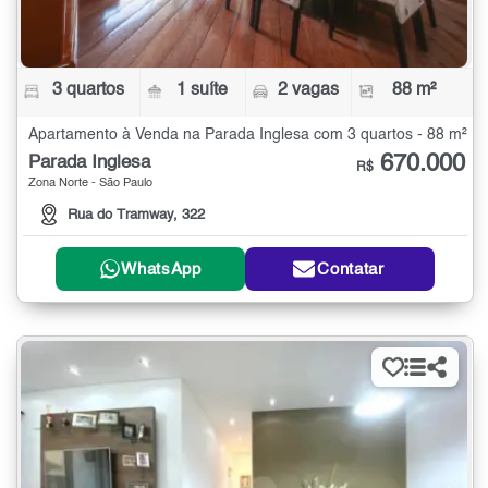
3 quartos
1 suíte
2 vagas
88 m²
Apartamento à Venda na Parada Inglesa com 3 quartos - 88 m²
670.000
Parada Inglesa
R$
Zona Norte - São Paulo
Rua do Tramway, 322
WhatsApp
Contatar