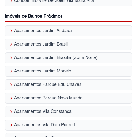
keyboard_arrow_right
Condomínio Ville De Soleil Vila Maria Alta
Imóveis de Bairros Próximos
keyboard_arrow_right
Apartamentos Jardim Andaraí
keyboard_arrow_right
Apartamentos Jardim Brasil
keyboard_arrow_right
Apartamentos Jardim Brasília (Zona Norte)
keyboard_arrow_right
Apartamentos Jardim Modelo
keyboard_arrow_right
Apartamentos Parque Edu Chaves
keyboard_arrow_right
Apartamentos Parque Novo Mundo
keyboard_arrow_right
Apartamentos Vila Constança
keyboard_arrow_right
Apartamentos Vila Dom Pedro II