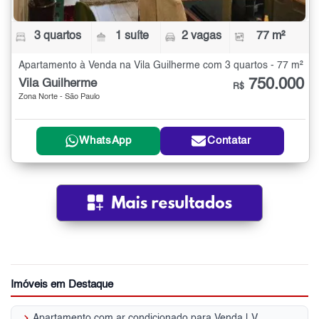
3 quartos
1 suíte
2 vagas
77 m²
Apartamento à Venda na Vila Guilherme com 3 quartos - 77 m²
750.000
Vila Guilherme
R$
Zona Norte - São Paulo
WhatsApp
Contatar
Imóveis em Destaque
keyboard_arrow_right
Apartamento com ar condicionado para Venda | Vila Maria Alta