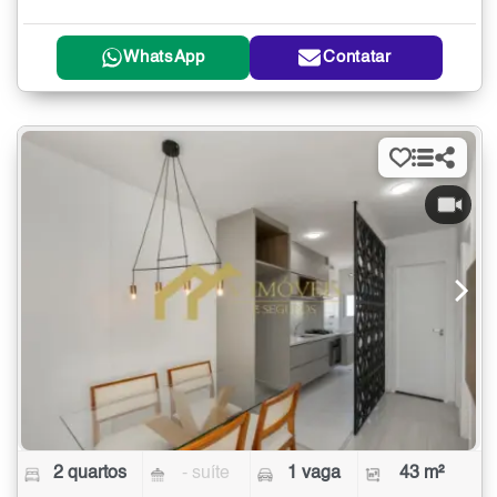
WhatsApp
Contatar
2 quartos
- suíte
1 vaga
43 m²