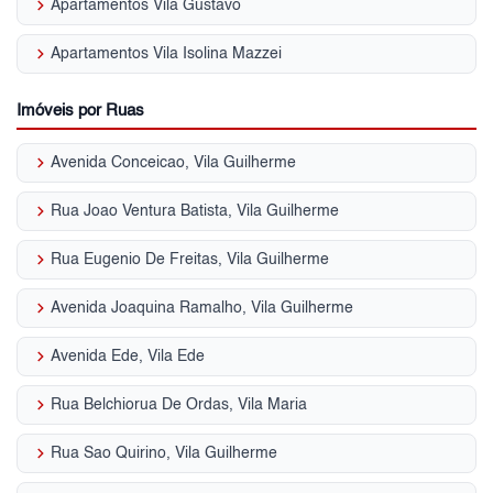
keyboard_arrow_right
Apartamentos Vila Gustavo
keyboard_arrow_right
Apartamentos Vila Isolina Mazzei
Imóveis por Ruas
keyboard_arrow_right
Avenida Conceicao, Vila Guilherme
keyboard_arrow_right
Rua Joao Ventura Batista, Vila Guilherme
keyboard_arrow_right
Rua Eugenio De Freitas, Vila Guilherme
keyboard_arrow_right
Avenida Joaquina Ramalho, Vila Guilherme
keyboard_arrow_right
Avenida Ede, Vila Ede
keyboard_arrow_right
Rua Belchiorua De Ordas, Vila Maria
keyboard_arrow_right
Rua Sao Quirino, Vila Guilherme