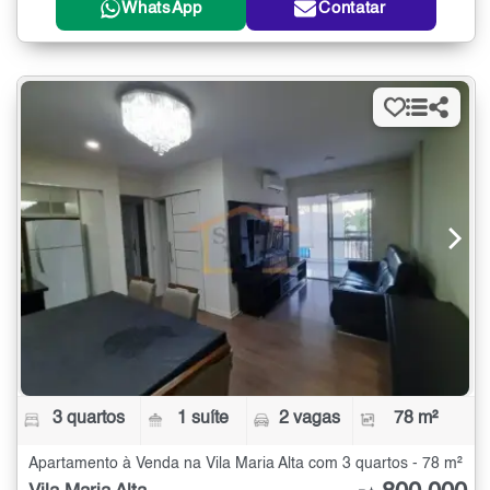
WhatsApp
Contatar
3 quartos
1 suíte
2 vagas
78 m²
Apartamento à Venda na Vila Maria Alta com 3 quartos - 78 m²