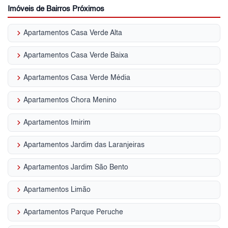
Imóveis de Bairros Próximos
keyboard_arrow_right
Apartamentos Casa Verde Alta
keyboard_arrow_right
Apartamentos Casa Verde Baixa
keyboard_arrow_right
Apartamentos Casa Verde Média
keyboard_arrow_right
Apartamentos Chora Menino
keyboard_arrow_right
Apartamentos Imirim
keyboard_arrow_right
Apartamentos Jardim das Laranjeiras
keyboard_arrow_right
Apartamentos Jardim São Bento
keyboard_arrow_right
Apartamentos Limão
keyboard_arrow_right
Apartamentos Parque Peruche