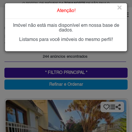
O PORTAL DE IMÓVEIS DA
ZONA NORTE
DE SÃO PAULO
×
Atenção!
Imóvel não está mais disponível em nossa base de
HOME
ZONA NORTE
COMPRAR
VILA ISOLINA MAZZEI
dados.
Imóveis à Venda na Vila Isolina Mazzei, Zona Norte de São Paulo
Listamos para você imóveis do mesmo perfil!
Vila Isolina Mazzei, Zona Norte
244 anúncios encontrados
* FILTRO PRINCIPAL *
Refinar e Ordenar