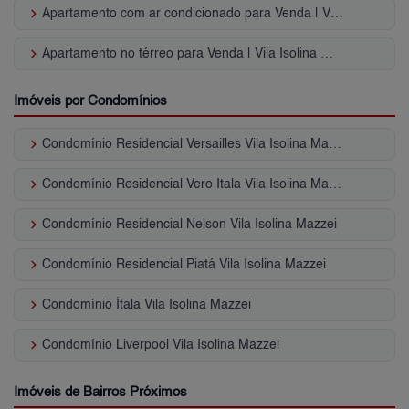
keyboard_arrow_right
Apartamento com ar condicionado para Venda | Vila Isolina Mazzei
keyboard_arrow_right
Apartamento no térreo para Venda | Vila Isolina Mazzei
Imóveis por Condomínios
keyboard_arrow_right
Condomínio Residencial Versailles Vila Isolina Mazzei
keyboard_arrow_right
Condomínio Residencial Vero Itala Vila Isolina Mazzei
keyboard_arrow_right
Condomínio Residencial Nelson Vila Isolina Mazzei
keyboard_arrow_right
Condomínio Residencial Piatá Vila Isolina Mazzei
keyboard_arrow_right
Condomínio Ítala Vila Isolina Mazzei
keyboard_arrow_right
Condomínio Liverpool Vila Isolina Mazzei
Imóveis de Bairros Próximos