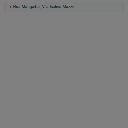
keyboard_arrow_right
Rua Mangaiba, Vila Isolina Mazzei