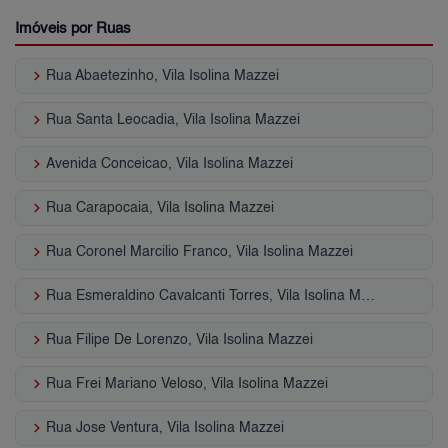
Imóveis por Ruas
keyboard_arrow_right
Rua Abaetezinho, Vila Isolina Mazzei
keyboard_arrow_right
Rua Santa Leocadia, Vila Isolina Mazzei
keyboard_arrow_right
Avenida Conceicao, Vila Isolina Mazzei
keyboard_arrow_right
Rua Carapocaia, Vila Isolina Mazzei
keyboard_arrow_right
Rua Coronel Marcilio Franco, Vila Isolina Mazzei
keyboard_arrow_right
Rua Esmeraldino Cavalcanti Torres, Vila Isolina Mazzei
keyboard_arrow_right
Rua Filipe De Lorenzo, Vila Isolina Mazzei
keyboard_arrow_right
Rua Frei Mariano Veloso, Vila Isolina Mazzei
keyboard_arrow_right
Rua Jose Ventura, Vila Isolina Mazzei