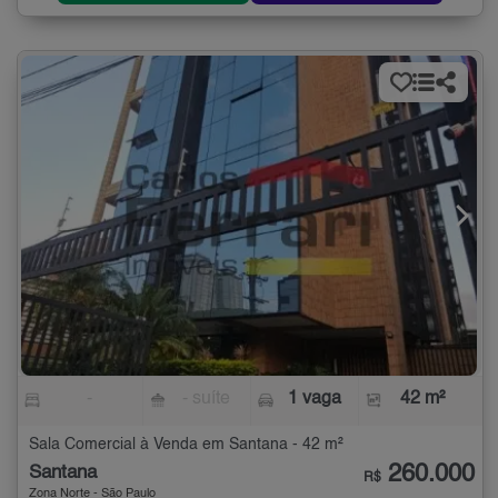
-
- suíte
1 vaga
42 m²
Sala Comercial à Venda em Santana - 42 m²
260.000
Santana
R$
Zona Norte - São Paulo