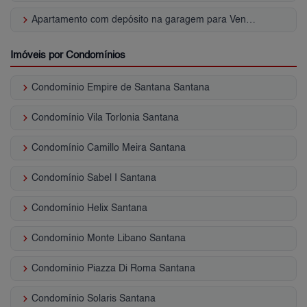
keyboard_arrow_right
Apartamento com depósito na garagem para Venda | Santana
Imóveis por Condomínios
keyboard_arrow_right
Condomínio Empire de Santana Santana
keyboard_arrow_right
Condomínio Vila Torlonia Santana
keyboard_arrow_right
Condomínio Camillo Meira Santana
keyboard_arrow_right
Condomínio Sabel I Santana
keyboard_arrow_right
Condomínio Helix Santana
keyboard_arrow_right
Condomínio Monte Libano Santana
keyboard_arrow_right
Condomínio Piazza Di Roma Santana
keyboard_arrow_right
Condomínio Solaris Santana