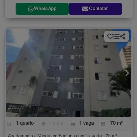
WhatsApp
Contatar
1 quarto
- suíte
1 vaga
70 m²
Apartamento à Venda em Santana com 1 quarto - 70 m²