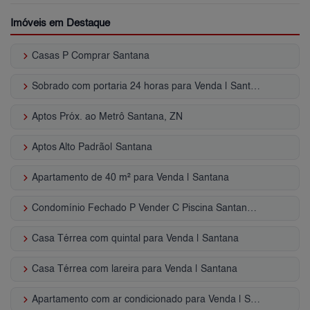
Imóveis em Destaque
keyboard_arrow_right
Casas P Comprar Santana
keyboard_arrow_right
Sobrado com portaria 24 horas para Venda | Santana
keyboard_arrow_right
Aptos Próx. ao Metrô Santana, ZN
keyboard_arrow_right
Aptos Alto Padrão| Santana
keyboard_arrow_right
Apartamento de 40 m² para Venda | Santana
keyboard_arrow_right
Condomínio Fechado P Vender C Piscina Santana - SP
keyboard_arrow_right
Casa Térrea com quintal para Venda | Santana
keyboard_arrow_right
Casa Térrea com lareira para Venda | Santana
keyboard_arrow_right
Apartamento com ar condicionado para Venda | Santana