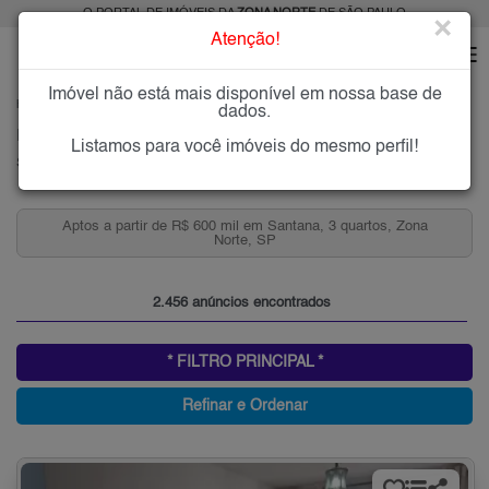
O PORTAL DE IMÓVEIS DA
ZONA NORTE
DE SÃO PAULO
×
Atenção!
Imóvel não está mais disponível em nossa base de
HOME
ZONA NORTE
COMPRAR
SANTANA
dados.
Imóveis à Venda em Santana, Zona Norte de São Paulo
Listamos para você imóveis do mesmo perfil!
Santana, Zona Norte
Condomínios Fechados 3 Quartos 2 Vagas Santana para
Venda, Zona Norte, SP
2.456 anúncios encontrados
* FILTRO PRINCIPAL *
Refinar e Ordenar