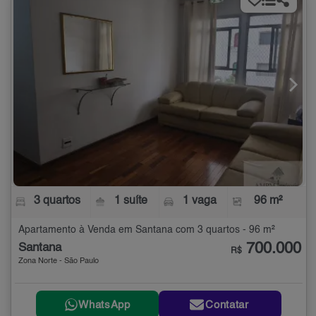
3 quartos
1 suíte
1 vaga
96 m²
Apartamento à Venda em Santana com 3 quartos - 96 m²
700.000
Santana
R$
Zona Norte - São Paulo
WhatsApp
Contatar