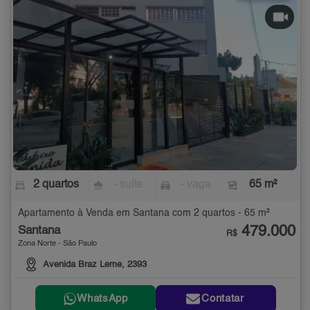
2 quartos
- suíte
- vaga
65 m²
Apartamento à Venda em Santana com 2 quartos - 65 m²
479.000
Santana
R$
Zona Norte - São Paulo
Avenida Braz Leme, 2393
WhatsApp
Contatar