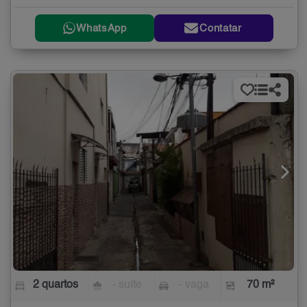
WhatsApp
Contatar
2 quartos
- suíte
- vaga
70 m²