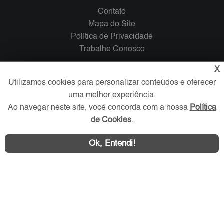
Contato
Mapa do Site
Política de Privacidade
Trabalhe Conosco
X
Verificada por
Utilizamos cookies para personalizar conteúdos e oferecer
uma melhor experiência.
Redes Sociais
Ao navegar neste site, você concorda com a nossa
Política
de Cookies
.
Ok, Entendi!
Área exclusiva aos anunciantes,
acesse sua conta: