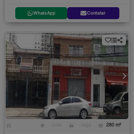
WhatsApp
Contatar
-
- suíte
- vaga
280 m²