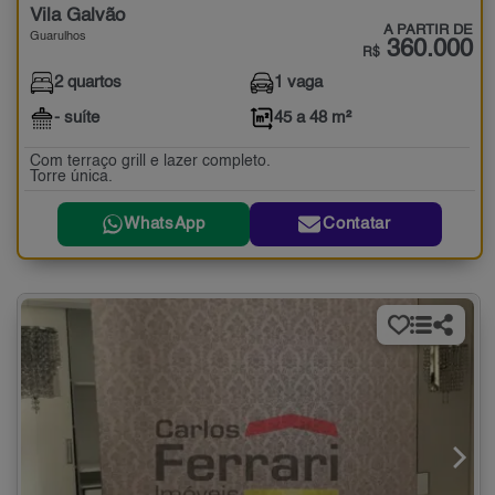
Vila Galvão
A PARTIR DE
Guarulhos
360.000
R$
2 quartos
1 vaga
- suíte
45 a 48 m²
Com terraço grill e lazer completo.
Torre única.
WhatsApp
Contatar