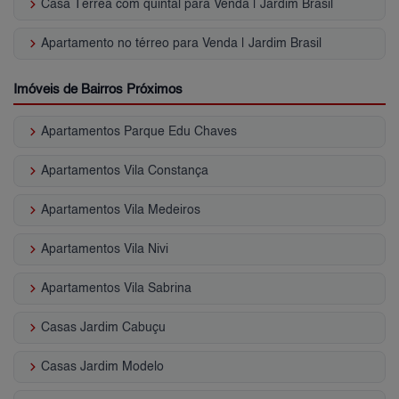
keyboard_arrow_right
Casa Térrea com quintal para Venda | Jardim Brasil
keyboard_arrow_right
Apartamento no térreo para Venda | Jardim Brasil
Imóveis de Bairros Próximos
keyboard_arrow_right
Apartamentos Parque Edu Chaves
keyboard_arrow_right
Apartamentos Vila Constança
keyboard_arrow_right
Apartamentos Vila Medeiros
keyboard_arrow_right
Apartamentos Vila Nivi
keyboard_arrow_right
Apartamentos Vila Sabrina
keyboard_arrow_right
Casas Jardim Cabuçu
keyboard_arrow_right
Casas Jardim Modelo