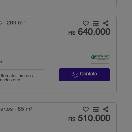
s - 289 m²
640.000
R$
²
Contato
 florestal, um dos
dades que...
artos - 65 m²
510.000
R$