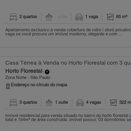
2 quartos
- suíte
1 vaga
65 m²
Apartamento exclusivo à venda cobertura de vidro | ofurô privativo 
vaga se você procura um imóvel moderno, elegante e com ...
Casa Térrea à Venda no Horto Florestal com 3 qu
Horto Florestal
-
Zona Norte - São Paulo
Endereço no círculo do mapa
3 quartos
1 suíte
4 vagas
322 m
Imóvel residencial para venda situado no bairro do horto floresta
total e 154m² de área construída. imóvel possuí: 03 dormitórios se