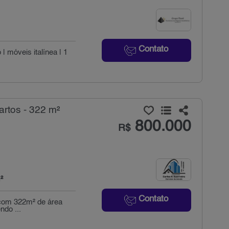
Contato
| móveis italínea | 1
artos - 322 m²
800.000
R$
²
Contato
l com 322m² de área
ndo ...