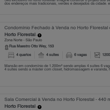
Seu exclusivo no horto florestal! imagine construir o projeto do
dos endereços mais tradicionais, verdes e desejados da cidade. est
Condomínio Fechado à Venda no Horto Florestal 
Horto Florestal
-
Zona Norte - São Paulo
Rua Maestro Otto Wey, 153
4 quartos
4 suítes
6 vagas
1200
Mansão em condomínio de 1.200m² sendo amplas 4 suítes 6 vag
4 suítes sendo a máster com closet, hidromassagem e varanda, ha
Sala Comercial à Venda no Horto Florestal - 440 
Horto Florestal
-