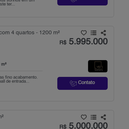
s seus sonhos em um
e ter...
com 4 quartos - 1200 m²
5.995.000
R$
 m²
as fino acabamento.
ll de entrada...
Contato
m²
5.000.000
R$