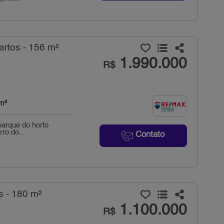
artos - 156 m²
1.990.000
R$
m²
parque do horto
rro do...
Contato
s - 180 m²
1.100.000
R$