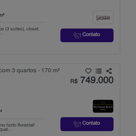
m²
s (3 suítes), closet,
..
Contato
com 3 quartos - 170 m²
749.000
R$
²
Contato
o horto florestal!
ual...