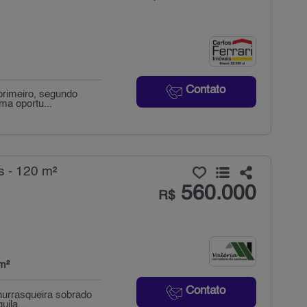
Contato
primeiro, segundo
ma oportu...
s - 120 m²
560.000
R$
m²
Contato
hurrasqueira sobrado
ila,...