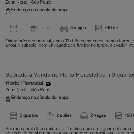
Zona Norte - São Paulo
Endereço no círculo do mapa
-
- suíte
3 vagas
440 m²
Ótimo prédio comercial, com (03) três pavimentos, sendo térreo, 
andar e subsolo, com um quadra de futebol no fundo, elevador, óti
Sobrado à Venda no Horto Florestal com 3 quarto
Horto Florestal
-
Zona Norte - São Paulo
Endereço no círculo do mapa
3 quartos
2 suítes
2 vagas
120 
Sobrado amplo 3 dormitórios e 2 suítes com área gourmet com c
no horto florestal em bairro super charmoso e tradicional, rua tranqu