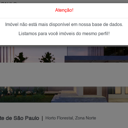
 PAULO
O que Procur
Atenção!
Imóvel não está mais disponível em nossa base de dados.
GAR
IMÓVEIS NOVOS
IMOBILIÁRIAS
OFEREÇA
Listamos para você imóveis do mesmo perfil!
rte de São Paulo
Horto Florestal, Zona Norte