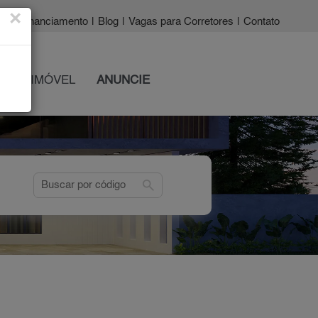
×
a?
|
Financiamento
|
Blog
|
Vagas para Corretores
|
Contato
 SEU IMÓVEL
ANUNCIE
search