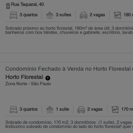
Rua Taquaral, 40
3 quartos
3 suítes
2 vagas
180 
Sobrado próximo ao horto florestal, 180m² de área útil, 3 dormitório
banheiros com box blindex, chuveiros e gabinete, escritório, lavab.
Condomínio Fechado à Venda no Horto Florestal 
Horto Florestal
-
Zona Norte - São Paulo
3 quartos
1 suíte
2 vagas
170 m
Sobrado de condomínio, 170 m2, 3 dormitórios. (1 suíte), 2 vagas n
lindíssimo sobrado de condomínio do lado do horto florestal! quer q