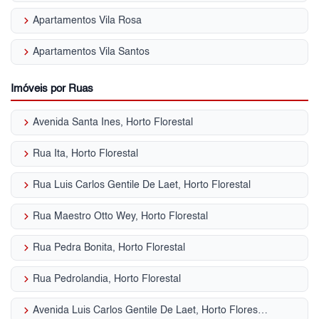
keyboard_arrow_right
Apartamentos Vila Rosa
keyboard_arrow_right
Apartamentos Vila Santos
Imóveis por Ruas
keyboard_arrow_right
Avenida Santa Ines, Horto Florestal
keyboard_arrow_right
Rua Ita, Horto Florestal
keyboard_arrow_right
Rua Luis Carlos Gentile De Laet, Horto Florestal
keyboard_arrow_right
Rua Maestro Otto Wey, Horto Florestal
keyboard_arrow_right
Rua Pedra Bonita, Horto Florestal
keyboard_arrow_right
Rua Pedrolandia, Horto Florestal
keyboard_arrow_right
Avenida Luis Carlos Gentile De Laet, Horto Florestal