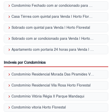
keyboard_arrow_right
Condomínio Fechado com ar condicionado para Venda | Horto Florestal
keyboard_arrow_right
Casa Térrea com quintal para Venda | Horto Florestal
keyboard_arrow_right
Sobrado com quintal para Venda | Horto Florestal
keyboard_arrow_right
Sobrado com ar condicionado para Venda | Horto Florestal
keyboard_arrow_right
Apartamento com portaria 24 horas para Venda | Horto Florestal
Imóveis por Condomínios
keyboard_arrow_right
Condomínio Residencial Morada Das Piramides Vila Amália (Zona Norte)
keyboard_arrow_right
Condomínio Residencial Vila Rosa Horto Florestal
keyboard_arrow_right
Condomínio Vitória Régia II Parque Mandaqui
keyboard_arrow_right
Condomínio vitoria Horto Florestal