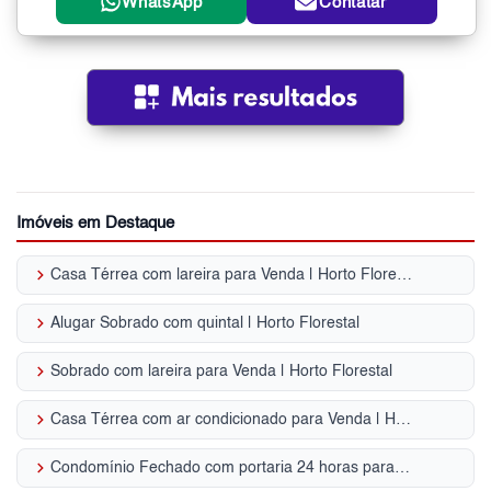
WhatsApp
Contatar
Imóveis em Destaque
keyboard_arrow_right
Casa Térrea com lareira para Venda | Horto Florestal
keyboard_arrow_right
Alugar Sobrado com quintal | Horto Florestal
keyboard_arrow_right
Sobrado com lareira para Venda | Horto Florestal
keyboard_arrow_right
Casa Térrea com ar condicionado para Venda | Horto Florestal
keyboard_arrow_right
Condomínio Fechado com portaria 24 horas para Venda | Horto Florestal