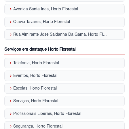
keyboard_arrow_right
Avenida Santa Ines, Horto Florestal
keyboard_arrow_right
Otavio Tavares, Horto Florestal
keyboard_arrow_right
Rua Almirante Jose Saldanha Da Gama, Horto Florestal
Serviços em destaque Horto Florestal
keyboard_arrow_right
Telefonia, Horto Florestal
keyboard_arrow_right
Eventos, Horto Florestal
keyboard_arrow_right
Escolas, Horto Florestal
keyboard_arrow_right
Serviços, Horto Florestal
keyboard_arrow_right
Profissionais Liberais, Horto Florestal
keyboard_arrow_right
Segurança, Horto Florestal