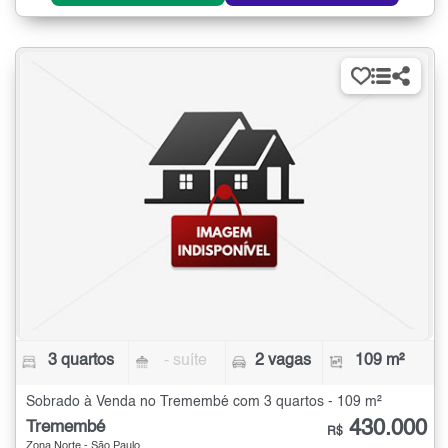
3 quartos
- suíte
2 vagas
109 m²
Sobrado à Venda no Tremembé com 3 quartos - 109 m²
430.000
Tremembé
R$
Zona Norte - São Paulo