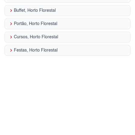
keyboard_arrow_right
Buffet, Horto Florestal
keyboard_arrow_right
Portão, Horto Florestal
keyboard_arrow_right
Cursos, Horto Florestal
keyboard_arrow_right
Festas, Horto Florestal