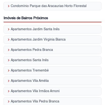
keyboard_arrow_right
Condomínio Parque das Aracaurias Horto Florestal
Imóveis de Bairros Próximos
keyboard_arrow_right
Apartamentos Jardim Santa Inês
keyboard_arrow_right
Apartamentos Jardim Virginia Bianca
keyboard_arrow_right
Apartamentos Pedra Branca
keyboard_arrow_right
Apartamentos Santa Inês
keyboard_arrow_right
Apartamentos Tremembé
keyboard_arrow_right
Apartamentos Vila Amélia
keyboard_arrow_right
Apartamentos Vila Irmãos Arnoni
keyboard_arrow_right
Apartamentos Vila Pedra Branca