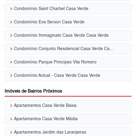
keyboard_arrow_right
Condomínio Saint Charbel Casa Verde
keyboard_arrow_right
Condomínio Eva Serson Casa Verde
keyboard_arrow_right
Condomínio Immaginato Casa Verde Casa Verde
keyboard_arrow_right
Condomínio Conjunto Residencial Casa Verde Casa Verde
keyboard_arrow_right
Condomínio Parque Princípes Vila Romero
keyboard_arrow_right
Condomínio Actual - Casa Verde Casa Verde
Imóveis de Bairros Próximos
keyboard_arrow_right
Apartamentos Casa Verde Baixa
keyboard_arrow_right
Apartamentos Casa Verde Média
keyboard_arrow_right
Apartamentos Jardim das Laranjeiras