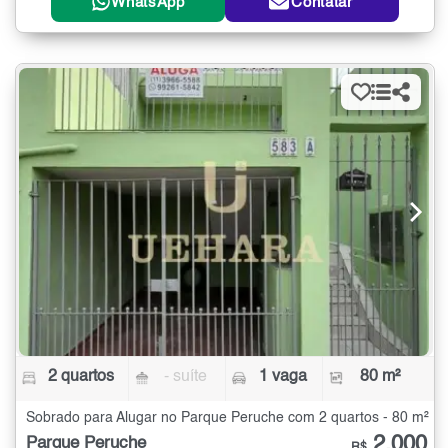
WhatsApp
Contatar
2 quartos
- suíte
1 vaga
80 m²
Sobrado para Alugar no Parque Peruche com 2 quartos - 80 m²
2.000
Parque Peruche