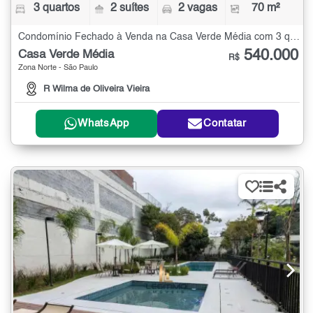
3 quartos
2 suítes
2 vagas
70 m²
Condomínio Fechado à Venda na Casa Verde Média com 3 quartos - 70 m²
540.000
Casa Verde Média
R$
Zona Norte - São Paulo
R Wilma de Oliveira Vieira
WhatsApp
Contatar