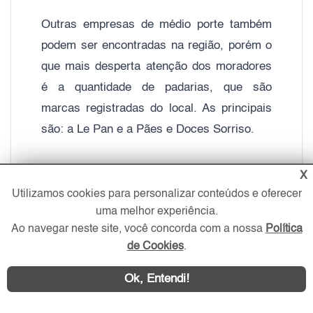
Outras empresas de médio porte também
podem ser encontradas na região, porém o
que mais desperta atenção dos moradores
é a quantidade de padarias, que são
marcas registradas do local. As principais
são: a Le Pan e a Pães e Doces Sorriso.
A Casa Verde é conhecida por ser um
X
bairro sambista, que abriga duas escolas
Utilizamos cookies para personalizar conteúdos e oferecer
uma melhor experiência.
de samba do carnaval paulista, a Império
Ao navegar neste site, você concorda com a nossa
Política
da Casa Verde e Unidos do Peruche.
de Cookies
.
Praticamente, todos os meios de transporte
Ok, Entendi!
do bairro são provenientes do terminal de