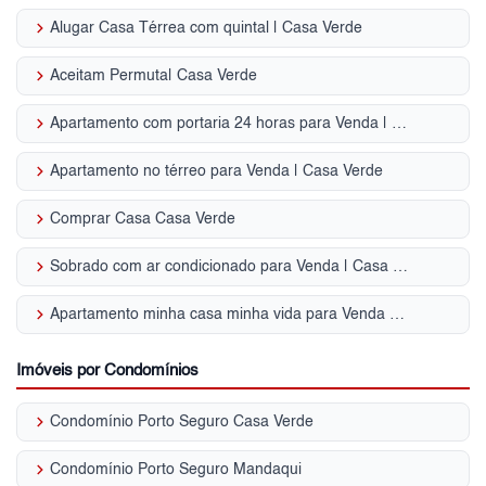
keyboard_arrow_right
Alugar Casa Térrea com quintal | Casa Verde
keyboard_arrow_right
Aceitam Permuta| Casa Verde
keyboard_arrow_right
Apartamento com portaria 24 horas para Venda | Casa Verde
keyboard_arrow_right
Apartamento no térreo para Venda | Casa Verde
keyboard_arrow_right
Comprar Casa Casa Verde
keyboard_arrow_right
Sobrado com ar condicionado para Venda | Casa Verde
keyboard_arrow_right
Apartamento minha casa minha vida para Venda | Casa Verde
Imóveis por Condomínios
keyboard_arrow_right
Condomínio Porto Seguro Casa Verde
keyboard_arrow_right
Condomínio Porto Seguro Mandaqui