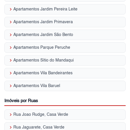
keyboard_arrow_right
Apartamentos Jardim Pereira Leite
keyboard_arrow_right
Apartamentos Jardim Primavera
keyboard_arrow_right
Apartamentos Jardim São Bento
keyboard_arrow_right
Apartamentos Parque Peruche
keyboard_arrow_right
Apartamentos Sítio do Mandaqui
keyboard_arrow_right
Apartamentos Vila Bandeirantes
keyboard_arrow_right
Apartamentos Vila Baruel
Imóveis por Ruas
keyboard_arrow_right
Rua Joao Rudge, Casa Verde
keyboard_arrow_right
Rua Jaguarete, Casa Verde