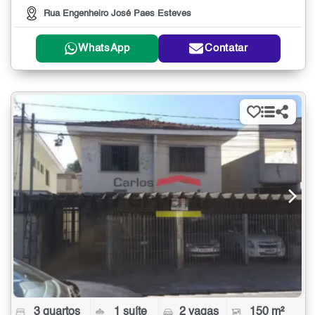
Rua Engenheiro José Paes Esteves
WhatsApp
Contatar
3 quartos
1 suíte
2 vagas
150 m²