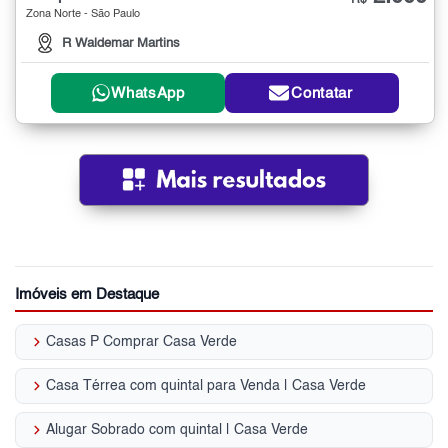
R$
Zona Norte - São Paulo
R Waldemar Martins
WhatsApp
Contatar
Imóveis em Destaque
keyboard_arrow_right
Casas P Comprar Casa Verde
keyboard_arrow_right
Casa Térrea com quintal para Venda | Casa Verde
keyboard_arrow_right
Alugar Sobrado com quintal | Casa Verde