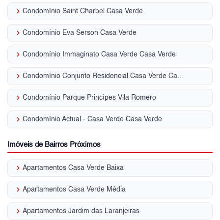
keyboard_arrow_right
Condomínio Saint Charbel Casa Verde
keyboard_arrow_right
Condomínio Eva Serson Casa Verde
keyboard_arrow_right
Condomínio Immaginato Casa Verde Casa Verde
keyboard_arrow_right
Condomínio Conjunto Residencial Casa Verde Casa Verde
keyboard_arrow_right
Condomínio Parque Princípes Vila Romero
keyboard_arrow_right
Condomínio Actual - Casa Verde Casa Verde
Imóveis de Bairros Próximos
keyboard_arrow_right
Apartamentos Casa Verde Baixa
keyboard_arrow_right
Apartamentos Casa Verde Média
keyboard_arrow_right
Apartamentos Jardim das Laranjeiras