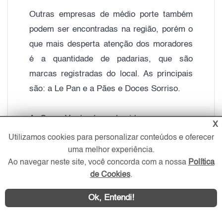
Outras empresas de médio porte também
podem ser encontradas na região, porém o
que mais desperta atenção dos moradores
é a quantidade de padarias, que são
marcas registradas do local. As principais
são: a Le Pan e a Pães e Doces Sorriso.
A Casa Verde é conhecida por ser um
X
bairro sambista, que abriga duas escolas
Utilizamos cookies para personalizar conteúdos e oferecer
de samba do carnaval paulista, a Império
uma melhor experiência.
Ao navegar neste site, você concorda com a nossa
Política
da Casa Verde e Unidos do Peruche.
de Cookies
.
Praticamente, todos os meios de transporte
Ok, Entendi!
do bairro são provenientes do terminal de