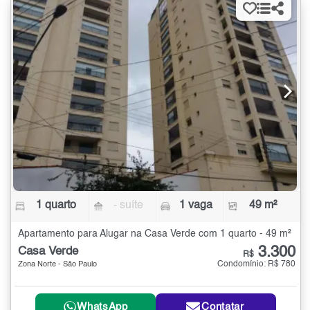
1 quarto
- suíte
1 vaga
49 m²
Apartamento para Alugar na Casa Verde com 1 quarto - 49 m²
3.300
Casa Verde
R$
Condomínio: R$ 780
Zona Norte - São Paulo
WhatsApp
Contatar