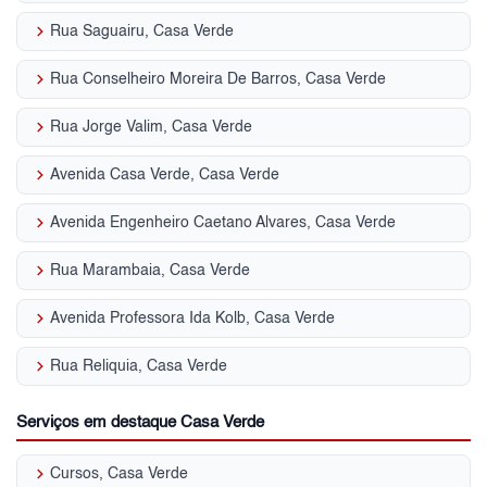
keyboard_arrow_right
Rua Saguairu, Casa Verde
keyboard_arrow_right
Rua Conselheiro Moreira De Barros, Casa Verde
keyboard_arrow_right
Rua Jorge Valim, Casa Verde
keyboard_arrow_right
Avenida Casa Verde, Casa Verde
keyboard_arrow_right
Avenida Engenheiro Caetano Alvares, Casa Verde
keyboard_arrow_right
Rua Marambaia, Casa Verde
keyboard_arrow_right
Avenida Professora Ida Kolb, Casa Verde
keyboard_arrow_right
Rua Reliquia, Casa Verde
Serviços em destaque Casa Verde
keyboard_arrow_right
Cursos, Casa Verde