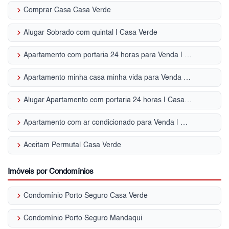
keyboard_arrow_right
Comprar Casa Casa Verde
keyboard_arrow_right
Alugar Sobrado com quintal | Casa Verde
keyboard_arrow_right
Apartamento com portaria 24 horas para Venda | Casa Verde
keyboard_arrow_right
Apartamento minha casa minha vida para Venda | Casa Verde
keyboard_arrow_right
Alugar Apartamento com portaria 24 horas | Casa Verde
keyboard_arrow_right
Apartamento com ar condicionado para Venda | Casa Verde
keyboard_arrow_right
Aceitam Permuta| Casa Verde
Imóveis por Condomínios
keyboard_arrow_right
Condomínio Porto Seguro Casa Verde
keyboard_arrow_right
Condomínio Porto Seguro Mandaqui