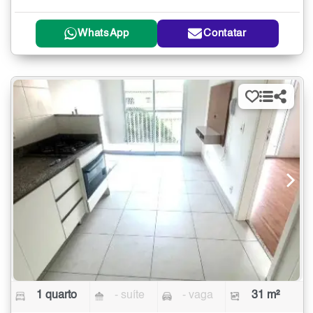
WhatsApp
Contatar
1 quarto
- suíte
- vaga
31 m²