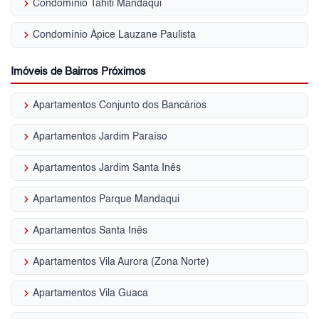
keyboard_arrow_right
Condomínio Tahiti Mandaqui
keyboard_arrow_right
Condomínio Ápice Lauzane Paulista
Imóveis de Bairros Próximos
keyboard_arrow_right
Apartamentos Conjunto dos Bancários
keyboard_arrow_right
Apartamentos Jardim Paraíso
keyboard_arrow_right
Apartamentos Jardim Santa Inês
keyboard_arrow_right
Apartamentos Parque Mandaqui
keyboard_arrow_right
Apartamentos Santa Inês
keyboard_arrow_right
Apartamentos Vila Aurora (Zona Norte)
keyboard_arrow_right
Apartamentos Vila Guaca