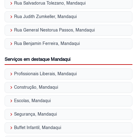
keyboard_arrow_right
Rua Salvadorua Tolezano, Mandaqui
keyboard_arrow_right
Rua Judith Zumkeller, Mandaqui
keyboard_arrow_right
Rua General Nestorua Passos, Mandaqui
keyboard_arrow_right
Rua Benjamin Ferreira, Mandaqui
Serviços em destaque Mandaqui
keyboard_arrow_right
Profissionais Liberais, Mandaqui
keyboard_arrow_right
Construção, Mandaqui
keyboard_arrow_right
Escolas, Mandaqui
keyboard_arrow_right
Segurança, Mandaqui
keyboard_arrow_right
Buffet Infantil, Mandaqui