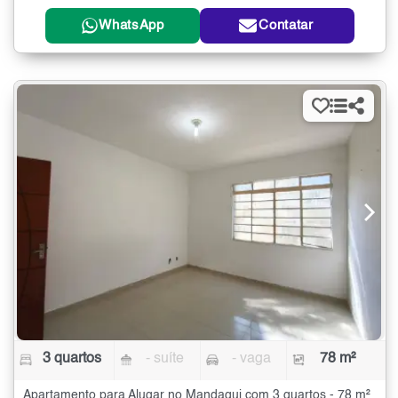
WhatsApp
Contatar
3 quartos
- suíte
- vaga
78 m²
Apartamento para Alugar no Mandaqui com 3 quartos - 78 m²