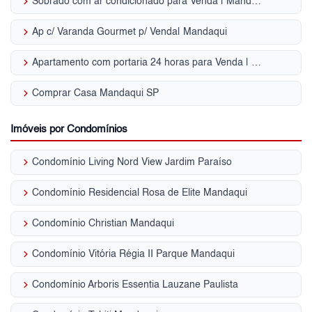
keyboard_arrow_right
Sobrado com ar condicionado para Venda | Mandaqui
keyboard_arrow_right
Ap c/ Varanda Gourmet p/ Venda| Mandaqui
keyboard_arrow_right
Apartamento com portaria 24 horas para Venda | Mandaqui
keyboard_arrow_right
Comprar Casa Mandaqui SP
Imóveis por Condomínios
keyboard_arrow_right
Condomínio Living Nord View Jardim Paraíso
keyboard_arrow_right
Condomínio Residencial Rosa de Elite Mandaqui
keyboard_arrow_right
Condomínio Christian Mandaqui
keyboard_arrow_right
Condomínio Vitória Régia II Parque Mandaqui
keyboard_arrow_right
Condomínio Arboris Essentia Lauzane Paulista