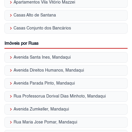
keyboard_arrow_right
Apartamentos Vila Vitório Mazzei
keyboard_arrow_right
Casas Alto de Santana
keyboard_arrow_right
Casas Conjunto dos Bancários
Imóveis por Ruas
keyboard_arrow_right
Avenida Santa Ines, Mandaqui
keyboard_arrow_right
Avenida Direitos Humanos, Mandaqui
keyboard_arrow_right
Avenida Parada Pinto, Mandaqui
keyboard_arrow_right
Rua Professorua Dorival Dias Minhoto, Mandaqui
keyboard_arrow_right
Avenida Zumkeller, Mandaqui
keyboard_arrow_right
Rua Maria Jose Pomar, Mandaqui