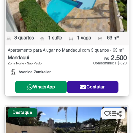
3 quartos
1 suíte
1 vaga
63 m²
Apartamento para Alugar no Mandaqui com 3 quartos - 63 m²
2.500
Mandaqui
R$
Condomínio: R$ 820
Zona Norte - São Paulo
Avenida Zumkeller
WhatsApp
Contatar
Destaque