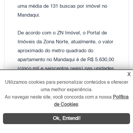
uma média de 131 buscas por imóvel no
Mandaqui.
De acordo com o ZN Imóvel, o Portal de
Imóveis da Zona Norte, atualmente, o valor
aproximado do metro quadrado do
apartamento no Mandaqui é de R$ 5.630,00
(cinco mil e seiscentos reais) nas unidades
X
com 1 vaga de garagem, 2 dormitórios e 50
Utilizamos cookies para personalizar conteúdos e oferecer
m2.
uma melhor experiência.
Ao navegar neste site, você concorda com a nossa
Política
Já os apartamentos no Mandaqui com 3
de Cookies
.
dormitórios e duas vagas de garagem, o
Ok, Entendi!
valor do metro quadrado gira em torno de
R$ 6.600,00 (seis mil e seiscentos reais).