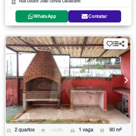
Rua Doutor João Uchoa Cavalcanti
WhatsApp
Contatar
2 quartos
- suíte
1 vaga
90 m²