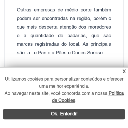
Outras empresas de médio porte também
podem ser encontradas na região, porém o
que mais desperta atenção dos moradores
é a quantidade de padarias, que são
marcas registradas do local. As principais
são: a Le Pan e a Pães e Doces Sorriso.
A Casa Verde é conhecida por ser um
X
bairro sambista, que abriga duas escolas
Utilizamos cookies para personalizar conteúdos e oferecer
uma melhor experiência.
de samba do carnaval paulista, a Império
Ao navegar neste site, você concorda com a nossa
Política
da Casa Verde e Unidos do Peruche.
de Cookies
.
Praticamente, todos os meios de transporte
Ok, Entendi!
do bairro são provenientes do terminal de