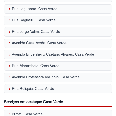
keyboard_arrow_right
Rua Jaguarete, Casa Verde
keyboard_arrow_right
Rua Saguairu, Casa Verde
keyboard_arrow_right
Rua Jorge Valim, Casa Verde
keyboard_arrow_right
Avenida Casa Verde, Casa Verde
keyboard_arrow_right
Avenida Engenheiro Caetano Alvares, Casa Verde
keyboard_arrow_right
Rua Marambaia, Casa Verde
keyboard_arrow_right
Avenida Professora Ida Kolb, Casa Verde
keyboard_arrow_right
Rua Reliquia, Casa Verde
Serviços em destaque Casa Verde
keyboard_arrow_right
Buffet, Casa Verde