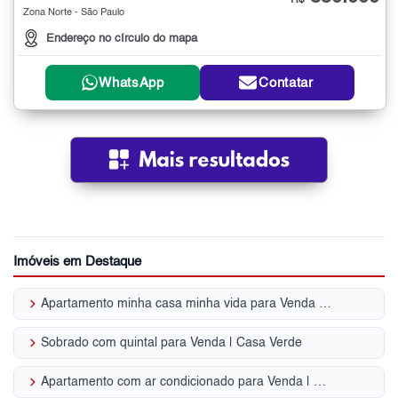
R$
Zona Norte - São Paulo
Endereço no círculo do mapa
WhatsApp
Contatar
Imóveis em Destaque
keyboard_arrow_right
Apartamento minha casa minha vida para Venda | Casa Verde
keyboard_arrow_right
Sobrado com quintal para Venda | Casa Verde
keyboard_arrow_right
Apartamento com ar condicionado para Venda | Casa Verde