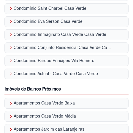
keyboard_arrow_right
Condomínio Saint Charbel Casa Verde
keyboard_arrow_right
Condomínio Eva Serson Casa Verde
keyboard_arrow_right
Condomínio Immaginato Casa Verde Casa Verde
keyboard_arrow_right
Condomínio Conjunto Residencial Casa Verde Casa Verde
keyboard_arrow_right
Condomínio Parque Princípes Vila Romero
keyboard_arrow_right
Condomínio Actual - Casa Verde Casa Verde
Imóveis de Bairros Próximos
keyboard_arrow_right
Apartamentos Casa Verde Baixa
keyboard_arrow_right
Apartamentos Casa Verde Média
keyboard_arrow_right
Apartamentos Jardim das Laranjeiras