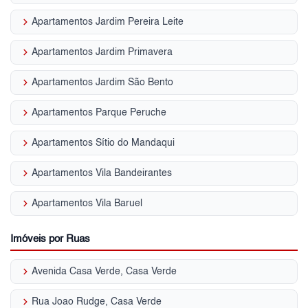
keyboard_arrow_right
Apartamentos Jardim Pereira Leite
keyboard_arrow_right
Apartamentos Jardim Primavera
keyboard_arrow_right
Apartamentos Jardim São Bento
keyboard_arrow_right
Apartamentos Parque Peruche
keyboard_arrow_right
Apartamentos Sítio do Mandaqui
keyboard_arrow_right
Apartamentos Vila Bandeirantes
keyboard_arrow_right
Apartamentos Vila Baruel
Imóveis por Ruas
keyboard_arrow_right
Avenida Casa Verde, Casa Verde
keyboard_arrow_right
Rua Joao Rudge, Casa Verde