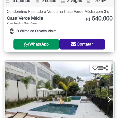
3 quartos
2 suítes
2 vagas
70 m²
Condomínio Fechado à Venda na Casa Verde Média com 3 quartos - 70 m²
540.000
Casa Verde Média
R$
Zona Norte - São Paulo
R Wilma de Oliveira Vieira
WhatsApp
Contatar