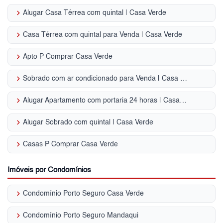
keyboard_arrow_right
Alugar Casa Térrea com quintal | Casa Verde
keyboard_arrow_right
Casa Térrea com quintal para Venda | Casa Verde
keyboard_arrow_right
Apto P Comprar Casa Verde
keyboard_arrow_right
Sobrado com ar condicionado para Venda | Casa Verde
keyboard_arrow_right
Alugar Apartamento com portaria 24 horas | Casa Verde
keyboard_arrow_right
Alugar Sobrado com quintal | Casa Verde
keyboard_arrow_right
Casas P Comprar Casa Verde
Imóveis por Condomínios
keyboard_arrow_right
Condomínio Porto Seguro Casa Verde
keyboard_arrow_right
Condomínio Porto Seguro Mandaqui