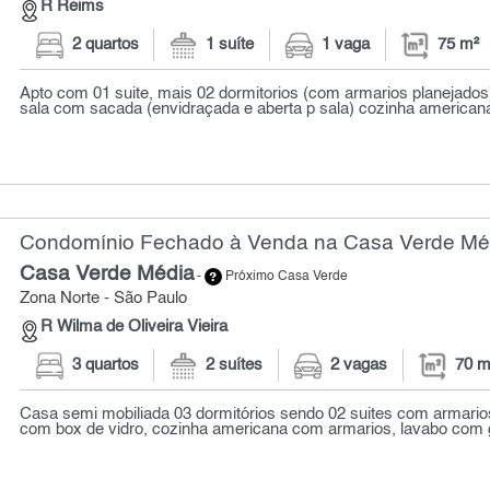
R Reims
2 quartos
1 suíte
1 vaga
75 m²
Apto com 01 suite, mais 02 dormitorios (com armarios planejados)
sala com sacada (envidraçada e aberta p sala) cozinha americana 
Condomínio Fechado à Venda na Casa Verde Médi
Casa Verde Média
-
Próximo Casa Verde
Zona Norte - São Paulo
R Wilma de Oliveira Vieira
3 quartos
2 suítes
2 vagas
70 m
Casa semi mobiliada 03 dormitórios sendo 02 suites com armarios
com box de vidro, cozinha americana com armarios, lavabo com g