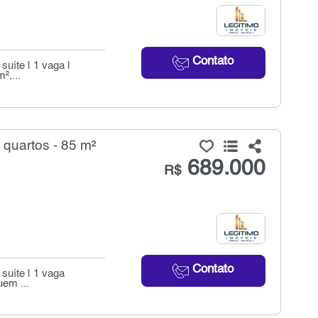
Contato
uíte | 1 vaga |
²,...
quartos - 85 m²
689.000
R$
Contato
suíte | 1 vaga
em ...