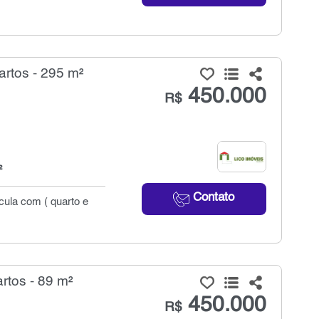
rtos - 295 m²
450.000
R$
²
Contato
cula com ( quarto e
rtos - 89 m²
450.000
R$