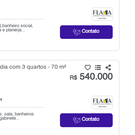
,banheiro social,
e planerja...
Contato
a com 3 quartos - 70 m²
540.000
R$
²
, sala, banheiros
abinete...
Contato