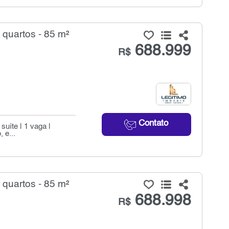
quartos - 85 m²
688.999
R$
Contato
uíte | 1 vaga |
 e...
quartos - 85 m²
688.998
R$