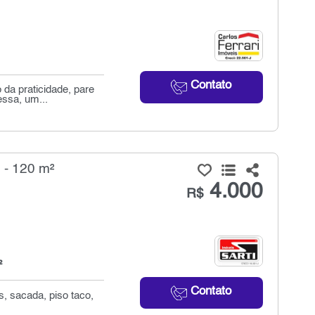
Contato
 da praticidade, pare
ssa, um...
 - 120 m²
4.000
R$
²
Contato
os, sacada, piso taco,