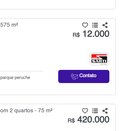
 575 m²
12.000
R$
Contato
o parque peruche
om 2 quartos - 75 m²
420.000
R$