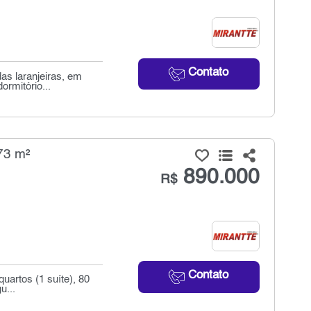
Contato
as laranjeiras, em
ormitório...
73 m²
890.000
R$
Contato
uartos (1 suíte), 80
u...