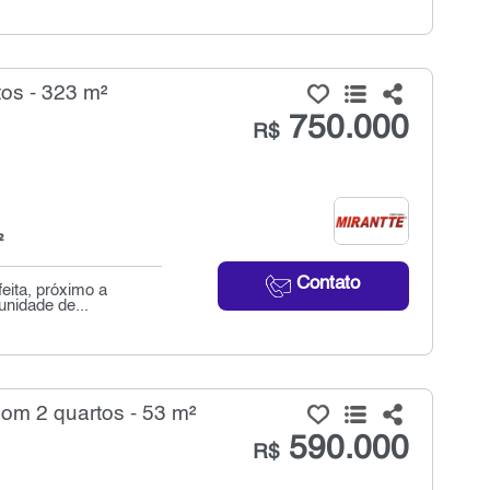
os - 323 m²
750.000
R$
²
Contato
feita, próximo a
unidade de...
om 2 quartos - 53 m²
590.000
R$