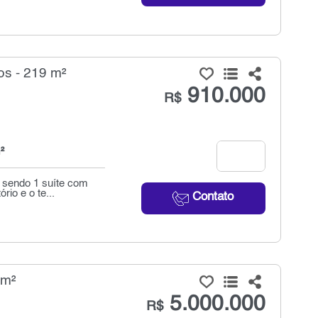
s - 219 m²
910.000
R$
²
, sendo 1 suíte com
io e o te...
Contato
 m²
5.000.000
R$