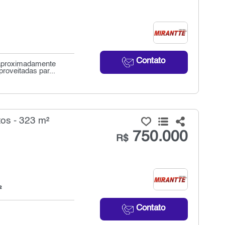
Contato
e aproximadamente
roveitadas par...
os - 323 m²
750.000
R$
²
Contato