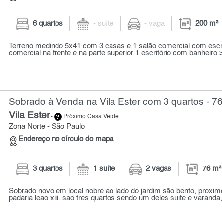
6 quartos
- suíte
- vaga
200 m²
Terreno medindo 5x41 com 3 casas e 1 salão comercial com escri
comercial na frente e na parte superior 1 escritório com banheiro >
Sobrado à Venda na Vila Ester com 3 quartos - 7
Vila Ester
-
Próximo Casa Verde
Zona Norte - São Paulo
Endereço no círculo do mapa
3 quartos
1 suíte
2 vagas
76 m²
Sobrado novo em local nobre ao lado do jardim são bento, proxim
padaria leao xiii. sao tres quartos sendo um deles suite e varanda, 