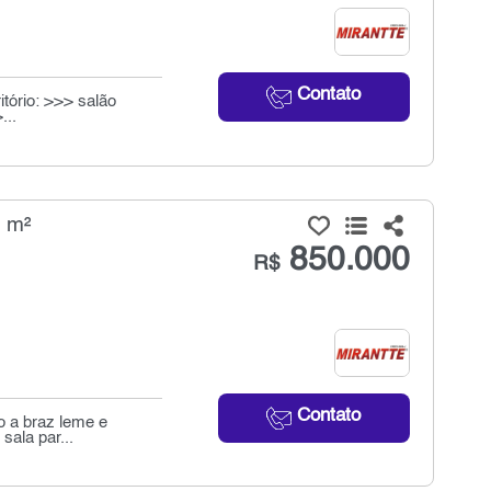
Contato
tório: >>> salão
...
6 m²
850.000
R$
Contato
o a braz leme e
sala par...