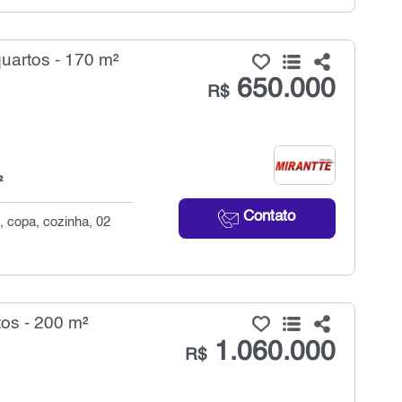
uartos - 170 m²
650.000
R$
²
Contato
, copa, cozinha, 02
os - 200 m²
1.060.000
R$