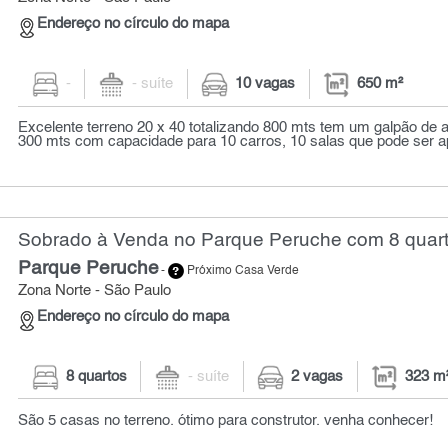
Endereço no círculo do mapa
-
- suíte
10 vagas
650 m²
Excelente terreno 20 x 40 totalizando 800 mts tem um galpão d
300 mts com capacidade para 10 carros, 10 salas que pode ser ap
Sobrado à Venda no Parque Peruche com 8 quart
Parque Peruche
-
Próximo Casa Verde
Zona Norte - São Paulo
Endereço no círculo do mapa
8 quartos
- suíte
2 vagas
323 m
São 5 casas no terreno. ótimo para construtor. venha conhecer!