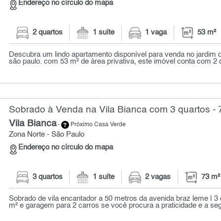
Endereço no círculo do mapa
2 quartos
1 suíte
1 vaga
53 m²
Descubra um lindo apartamento disponível para venda no jardim d
são paulo. com 53 m² de área privativa, este imóvel conta com 2 d
Sobrado à Venda na Vila Bianca com 3 quartos - 
Vila Bianca
-
Próximo Casa Verde
Zona Norte - São Paulo
Endereço no círculo do mapa
3 quartos
1 suíte
2 vagas
73 m²
Sobrado de vila encantador a 50 metros da avenida braz leme | 3 q
m² e garagem para 2 carros se você procura a praticidade e a seg