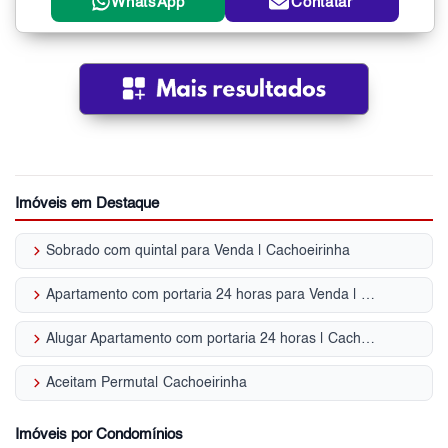
WhatsApp
Contatar
Imóveis em Destaque
keyboard_arrow_right
Sobrado com quintal para Venda | Cachoeirinha
keyboard_arrow_right
Apartamento com portaria 24 horas para Venda | Cachoeirinha
keyboard_arrow_right
Alugar Apartamento com portaria 24 horas | Cachoeirinha
keyboard_arrow_right
Aceitam Permuta| Cachoeirinha
Imóveis por Condomínios