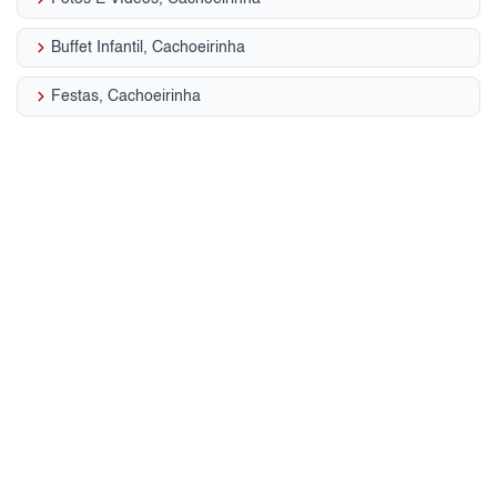
keyboard_arrow_right
Buffet Infantil, Cachoeirinha
keyboard_arrow_right
Festas, Cachoeirinha