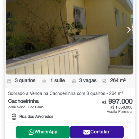
3 quartos
1 suíte
3 vagas
264 m²
Sobrado à Venda na Cachoeirinha com 3 quartos - 264 m²
997.000
Cachoeirinha
R$
Zona Norte - São Paulo
R$ 1.050.000
Aceita Permuta
Rua dos Arvoredos
WhatsApp
Contatar