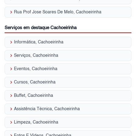
keyboard_arrow_right
Rua Prof Jose Soares De Melo, Cachoeirinha
Serviços em destaque Cachoeirinha
keyboard_arrow_right
Informática, Cachoeirinha
keyboard_arrow_right
Serviços, Cachoeirinha
keyboard_arrow_right
Eventos, Cachoeirinha
keyboard_arrow_right
Cursos, Cachoeirinha
keyboard_arrow_right
Buffet, Cachoeirinha
keyboard_arrow_right
Assistência Técnica, Cachoeirinha
keyboard_arrow_right
Limpeza, Cachoeirinha
keyboard_arrow_right
Fotos E Vídeos, Cachoeirinha