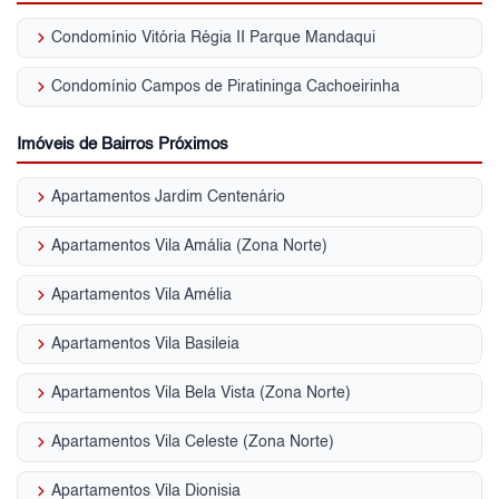
keyboard_arrow_right
Condomínio Vitória Régia II Parque Mandaqui
keyboard_arrow_right
Condomínio Campos de Piratininga Cachoeirinha
Imóveis de Bairros Próximos
keyboard_arrow_right
Apartamentos Jardim Centenário
keyboard_arrow_right
Apartamentos Vila Amália (Zona Norte)
keyboard_arrow_right
Apartamentos Vila Amélia
keyboard_arrow_right
Apartamentos Vila Basileia
keyboard_arrow_right
Apartamentos Vila Bela Vista (Zona Norte)
keyboard_arrow_right
Apartamentos Vila Celeste (Zona Norte)
keyboard_arrow_right
Apartamentos Vila Dionisia