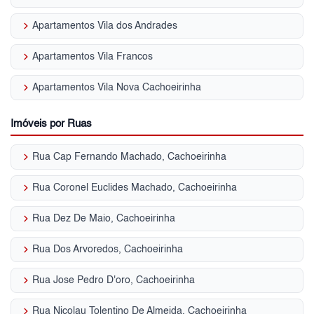
keyboard_arrow_right
Apartamentos Vila dos Andrades
keyboard_arrow_right
Apartamentos Vila Francos
keyboard_arrow_right
Apartamentos Vila Nova Cachoeirinha
Imóveis por Ruas
keyboard_arrow_right
Rua Cap Fernando Machado, Cachoeirinha
keyboard_arrow_right
Rua Coronel Euclides Machado, Cachoeirinha
keyboard_arrow_right
Rua Dez De Maio, Cachoeirinha
keyboard_arrow_right
Rua Dos Arvoredos, Cachoeirinha
keyboard_arrow_right
Rua Jose Pedro D'oro, Cachoeirinha
keyboard_arrow_right
Rua Nicolau Tolentino De Almeida, Cachoeirinha