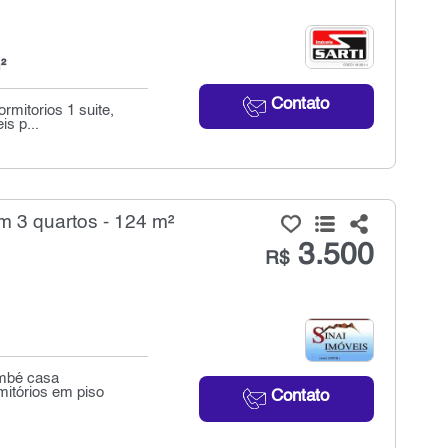
²
Contato
mitorios 1 suite,
s p...
 3 quartos - 124 m²
3.500
R$
embé casa
itórios em piso
Contato