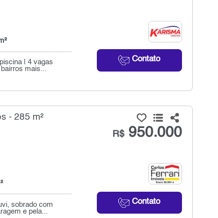
m²
Contato
piscina | 4 vagas
airros mais...
s - 285 m²
950.000
R$
²
Contato
uvi, sobrado com
ragem e pela...