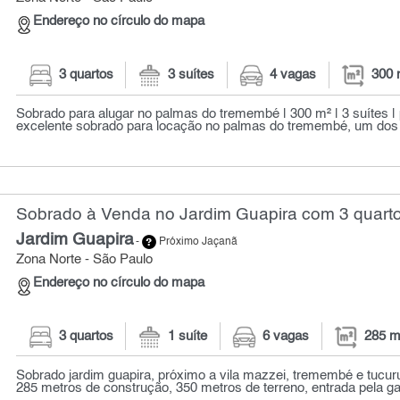
Endereço no círculo do mapa
3 quartos
3 suítes
4 vagas
300 
Sobrado para alugar no palmas do tremembé | 300 m² | 3 suítes | 
excelente sobrado para locação no palmas do tremembé, um dos b
Sobrado à Venda no Jardim Guapira com 3 quarto
Jardim Guapira
-
Próximo Jaçanã
Zona Norte - São Paulo
Endereço no círculo do mapa
3 quartos
1 suíte
6 vagas
285 m
Sobrado jardim guapira, próximo a vila mazzei, tremembé e tucur
285 metros de construção, 350 metros de terreno, entrada pela ga