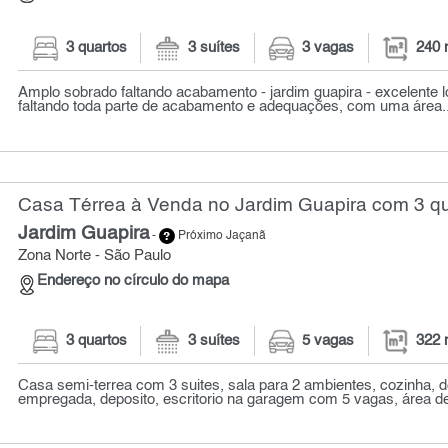
3 quartos
3 suítes
3 vagas
240 
Amplo sobrado faltando acabamento - jardim guapira - excelente l
faltando toda parte de acabamento e adequações, com uma área..
Casa Térrea à Venda no Jardim Guapira com 3 qu
Jardim Guapira
-
Próximo Jaçanã
Zona Norte - São Paulo
Endereço no círculo do mapa
3 quartos
3 suítes
5 vagas
322 
Casa semi-terrea com 3 suites, sala para 2 ambientes, cozinha, 
empregada, deposito, escritorio na garagem com 5 vagas, área de 