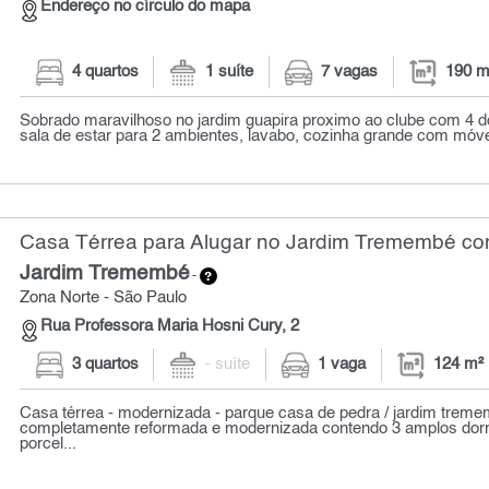
Endereço no círculo do mapa
4 quartos
1 suíte
7 vagas
190 m
Sobrado maravilhoso no jardim guapira proximo ao clube com 4 dor
sala de estar para 2 ambientes, lavabo, cozinha grande com móvei
Casa Térrea para Alugar no Jardim Tremembé com
Jardim Tremembé
-
Zona Norte - São Paulo
Rua Professora Maria Hosni Cury, 2
3 quartos
- suíte
1 vaga
124 m²
Casa térrea - modernizada - parque casa de pedra / jardim trem
completamente reformada e modernizada contendo 3 amplos dorm
porcel...