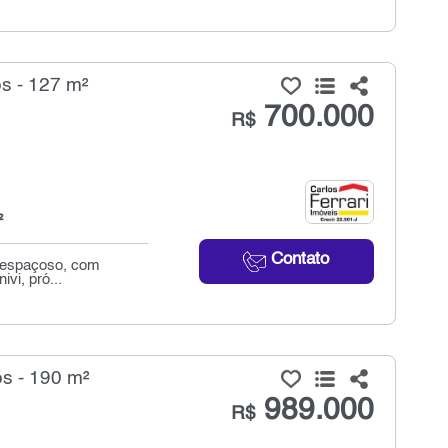
s - 127 m²
700.000
R$
²
Contato
o espaçoso, com
vi, pró...
s - 190 m²
989.000
R$