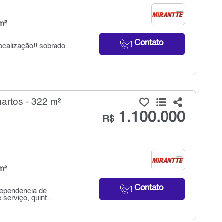
m²
Contato
ocalização!! sobrado
.
artos - 322 m²
1.100.000
R$
m²
Contato
dependencia de
serviço, quint...