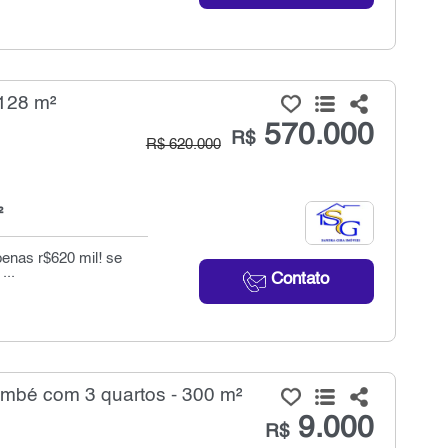
 128 m²
570.000
R$
R$ 620.000
²
enas r$620 mil! se
...
Contato
mbé com 3 quartos - 300 m²
9.000
R$