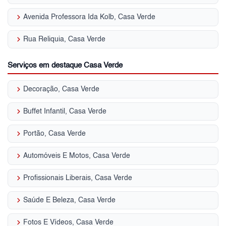
keyboard_arrow_right
Avenida Professora Ida Kolb, Casa Verde
keyboard_arrow_right
Rua Reliquia, Casa Verde
Serviços em destaque Casa Verde
keyboard_arrow_right
Decoração, Casa Verde
keyboard_arrow_right
Buffet Infantil, Casa Verde
keyboard_arrow_right
Portão, Casa Verde
keyboard_arrow_right
Automóveis E Motos, Casa Verde
keyboard_arrow_right
Profissionais Liberais, Casa Verde
keyboard_arrow_right
Saúde E Beleza, Casa Verde
keyboard_arrow_right
Fotos E Vídeos, Casa Verde