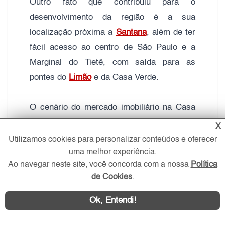
Outro fato que contribuiu para o
desenvolvimento da região é a sua
localização próxima a
Santana
, além de ter
fácil acesso ao centro de São Paulo e a
Marginal do Tietê, com saída para as
pontes do
Limão
e da Casa Verde.
O cenário do mercado imobiliário na Casa
Verde é bem amplo, pois conta com várias
X
casas residenciais com variação de
Utilizamos cookies para personalizar conteúdos e oferecer
uma melhor experiência.
metragem
, muita opção de apartamentos e
Ao navegar neste site, você concorda com a nossa
Política
imóveis comerciais, principalmente,
de Cookies
.
galpões e salões
.
Ok, Entendi!
Nos últimos anos, a região recebeu muitos