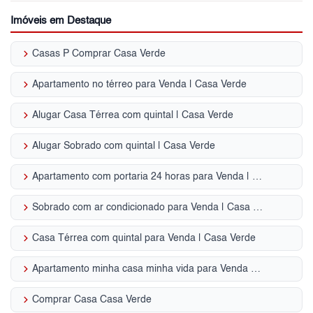
Imóveis em Destaque
keyboard_arrow_right
Casas P Comprar Casa Verde
keyboard_arrow_right
Apartamento no térreo para Venda | Casa Verde
keyboard_arrow_right
Alugar Casa Térrea com quintal | Casa Verde
keyboard_arrow_right
Alugar Sobrado com quintal | Casa Verde
keyboard_arrow_right
Apartamento com portaria 24 horas para Venda | Casa Verde
keyboard_arrow_right
Sobrado com ar condicionado para Venda | Casa Verde
keyboard_arrow_right
Casa Térrea com quintal para Venda | Casa Verde
keyboard_arrow_right
Apartamento minha casa minha vida para Venda | Casa Verde
keyboard_arrow_right
Comprar Casa Casa Verde