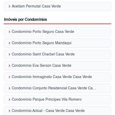
keyboard_arrow_right
Aceitam Permuta| Casa Verde
Imóveis por Condomínios
keyboard_arrow_right
Condomínio Porto Seguro Casa Verde
keyboard_arrow_right
Condomínio Porto Seguro Mandaqui
keyboard_arrow_right
Condomínio Saint Charbel Casa Verde
keyboard_arrow_right
Condomínio Eva Serson Casa Verde
keyboard_arrow_right
Condomínio Immaginato Casa Verde Casa Verde
keyboard_arrow_right
Condomínio Conjunto Residencial Casa Verde Casa Verde
keyboard_arrow_right
Condomínio Parque Princípes Vila Romero
keyboard_arrow_right
Condomínio Actual - Casa Verde Casa Verde