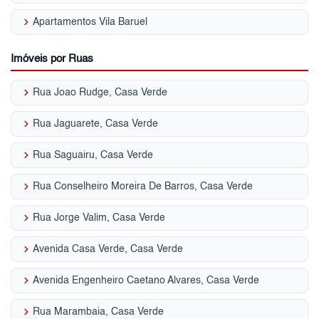
keyboard_arrow_right
Apartamentos Vila Baruel
Imóveis por Ruas
keyboard_arrow_right
Rua Joao Rudge, Casa Verde
keyboard_arrow_right
Rua Jaguarete, Casa Verde
keyboard_arrow_right
Rua Saguairu, Casa Verde
keyboard_arrow_right
Rua Conselheiro Moreira De Barros, Casa Verde
keyboard_arrow_right
Rua Jorge Valim, Casa Verde
keyboard_arrow_right
Avenida Casa Verde, Casa Verde
keyboard_arrow_right
Avenida Engenheiro Caetano Alvares, Casa Verde
keyboard_arrow_right
Rua Marambaia, Casa Verde