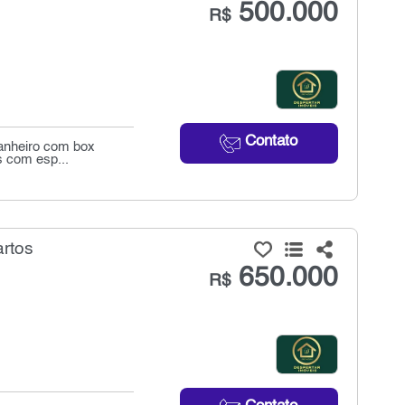
500.000
R$
Contato
banheiro com box
s com esp...
artos
650.000
R$