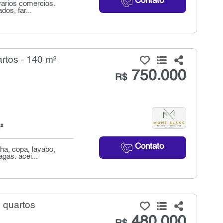
Contato
varios comercios.
os, far...
rtos - 140 m²
750.000
R$
²
Contato
ha, copa, lavabo,
gas. acei...
 quartos
480.000