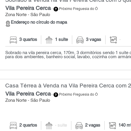
Sobrado à Venda na Vila Pereira Cerca com 3 qu
Vila Pereira Cerca
-
Próximo Freguesia do Ó
Zona Norte - São Paulo
Endereço no círculo do mapa
3 quartos
1 suíte
3 vagas
-
Sobrado na vila pereira cerca, 170m, 3 dormitórios sendo 1 suíte
para dois ambientes, banheiro social, lavabo, cozinha com armário
Casa Térrea à Venda na Vila Pereira Cerca com 2
Vila Pereira Cerca
-
Próximo Freguesia do Ó
Zona Norte - São Paulo
2 quartos
- suíte
2 vagas
140 m