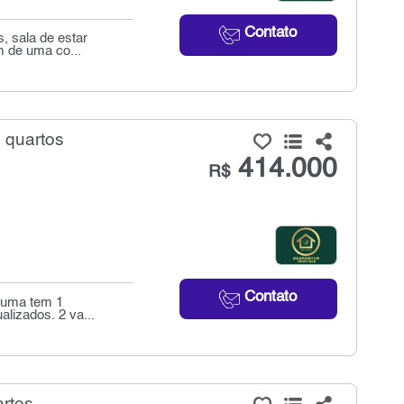
Contato
s, sala de estar
m de uma co...
 quartos
414.000
R$
Contato
a uma tem 1
alizados. 2 va...