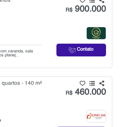
artos
900.000
R$
Contato
 com varanda, sala
s planej...
 quartos - 140 m²
460.000
R$
²