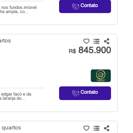
Contato
 nos fundos.imóvel
ha ampla, co...
artos
845.900
R$
Contato
 edgar facó e da
laranja do...
 quartos