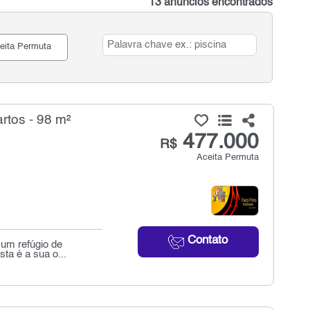
13 anúncios encontrados
eita Permuta
rtos - 98 m²
477.000
R$
Aceita Permuta
Contato
 um refúgio de
ta é a sua o...