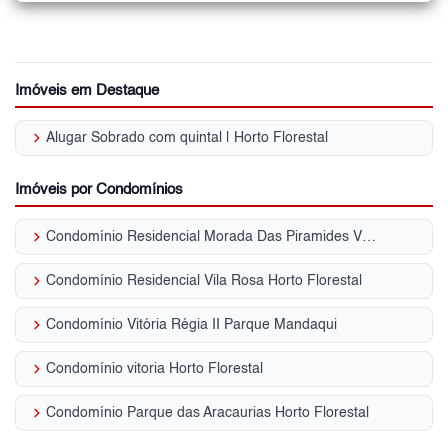
Imóveis em Destaque
keyboard_arrow_right
Alugar Sobrado com quintal | Horto Florestal
Imóveis por Condomínios
keyboard_arrow_right
Condomínio Residencial Morada Das Piramides Vila Amália (Zona Norte)
keyboard_arrow_right
Condomínio Residencial Vila Rosa Horto Florestal
keyboard_arrow_right
Condomínio Vitória Régia II Parque Mandaqui
keyboard_arrow_right
Condomínio vitoria Horto Florestal
keyboard_arrow_right
Condomínio Parque das Aracaurias Horto Florestal