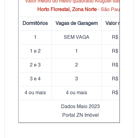
Valor médio do metro quadrado Aluguel das Casas
Horto Florestal, Zona Norte
- São Paulo
Dormitórios
Vagas de Garagem
Valor médio m
1
SEM VAGA
R$ 17,70
1 e 2
1
R$ 19,00
2 e 3
2
R$ 16,50
3 e 4
3
R$ 14,50
4 ou mais
4 ou mais
R$ 16,20
Dados Maio 2023
Portal ZN Imóvel