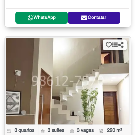
WhatsApp
Contatar
3 quartos
3 suítes
3 vagas
220 m²