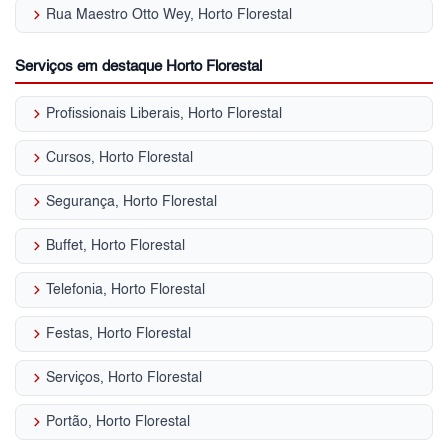
keyboard_arrow_right
Rua Maestro Otto Wey, Horto Florestal
Serviços em destaque Horto Florestal
keyboard_arrow_right
Profissionais Liberais, Horto Florestal
keyboard_arrow_right
Cursos, Horto Florestal
keyboard_arrow_right
Segurança, Horto Florestal
keyboard_arrow_right
Buffet, Horto Florestal
keyboard_arrow_right
Telefonia, Horto Florestal
keyboard_arrow_right
Festas, Horto Florestal
keyboard_arrow_right
Serviços, Horto Florestal
keyboard_arrow_right
Portão, Horto Florestal