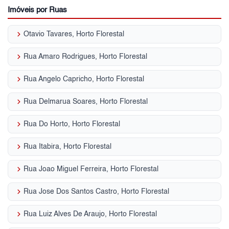
Imóveis por Ruas
keyboard_arrow_right
Otavio Tavares, Horto Florestal
keyboard_arrow_right
Rua Amaro Rodrigues, Horto Florestal
keyboard_arrow_right
Rua Angelo Capricho, Horto Florestal
keyboard_arrow_right
Rua Delmarua Soares, Horto Florestal
keyboard_arrow_right
Rua Do Horto, Horto Florestal
keyboard_arrow_right
Rua Itabira, Horto Florestal
keyboard_arrow_right
Rua Joao Miguel Ferreira, Horto Florestal
keyboard_arrow_right
Rua Jose Dos Santos Castro, Horto Florestal
keyboard_arrow_right
Rua Luiz Alves De Araujo, Horto Florestal