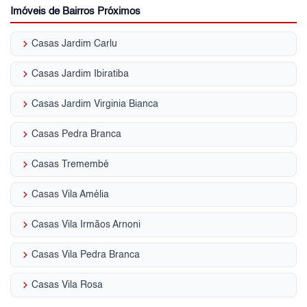
Imóveis de Bairros Próximos
keyboard_arrow_right
Casas Jardim Carlu
keyboard_arrow_right
Casas Jardim Ibiratiba
keyboard_arrow_right
Casas Jardim Virginia Bianca
keyboard_arrow_right
Casas Pedra Branca
keyboard_arrow_right
Casas Tremembé
keyboard_arrow_right
Casas Vila Amélia
keyboard_arrow_right
Casas Vila Irmãos Arnoni
keyboard_arrow_right
Casas Vila Pedra Branca
keyboard_arrow_right
Casas Vila Rosa