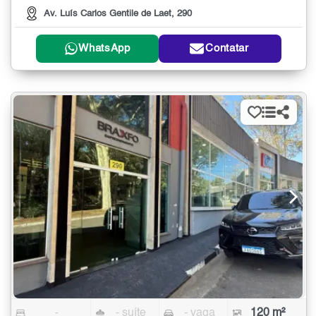
Av. Luís Carlos Gentile de Laet, 290
WhatsApp
Contatar
-
- suíte
- vaga
120 m²