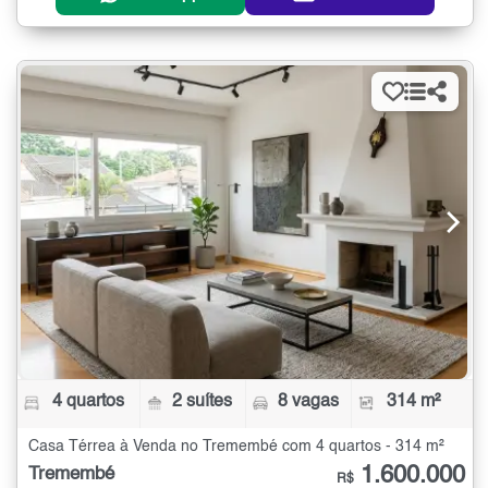
4 quartos
2 suítes
8 vagas
314 m²
Casa Térrea à Venda no Tremembé com 4 quartos - 314 m²
1.600.000
Tremembé
R$