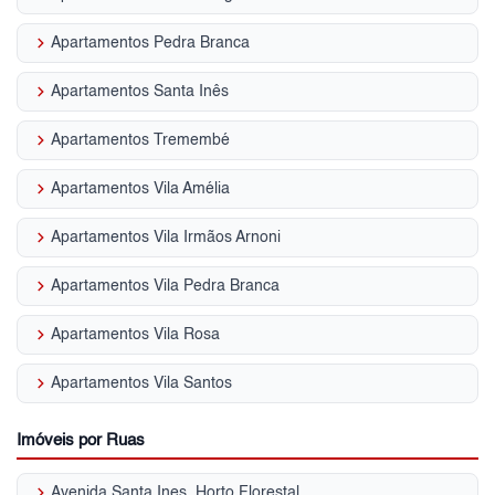
keyboard_arrow_right
Apartamentos Pedra Branca
keyboard_arrow_right
Apartamentos Santa Inês
keyboard_arrow_right
Apartamentos Tremembé
keyboard_arrow_right
Apartamentos Vila Amélia
keyboard_arrow_right
Apartamentos Vila Irmãos Arnoni
keyboard_arrow_right
Apartamentos Vila Pedra Branca
keyboard_arrow_right
Apartamentos Vila Rosa
keyboard_arrow_right
Apartamentos Vila Santos
Imóveis por Ruas
keyboard_arrow_right
Avenida Santa Ines, Horto Florestal