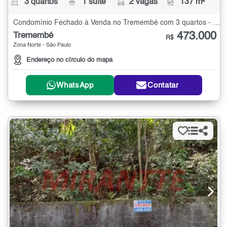
3 quartos
1 suíte
2 vagas
137 m²
Condomínio Fechado à Venda no Tremembé com 3 quartos - 137 m²
473.000
Tremembé
R$
Zona Norte - São Paulo
Endereço no círculo do mapa
WhatsApp
Contatar