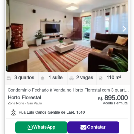
3 quartos
1 suíte
2 vagas
110 m²
Condomínio Fechado à Venda no Horto Florestal com 3 quartos - 110 m²
895.000
Horto Florestal
R$
Aceita Permuta
Zona Norte - São Paulo
Rua Luís Carlos Gentile de Laet, 1518
WhatsApp
Contatar