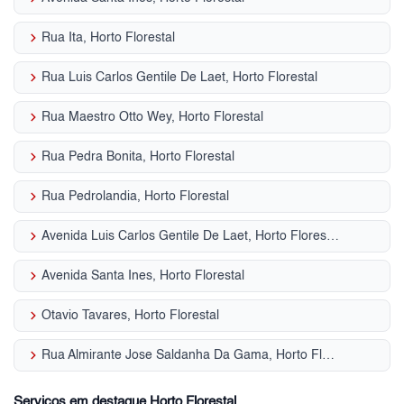
keyboard_arrow_right
Rua Ita, Horto Florestal
keyboard_arrow_right
Rua Luis Carlos Gentile De Laet, Horto Florestal
keyboard_arrow_right
Rua Maestro Otto Wey, Horto Florestal
keyboard_arrow_right
Rua Pedra Bonita, Horto Florestal
keyboard_arrow_right
Rua Pedrolandia, Horto Florestal
keyboard_arrow_right
Avenida Luis Carlos Gentile De Laet, Horto Florestal
keyboard_arrow_right
Avenida Santa Ines, Horto Florestal
keyboard_arrow_right
Otavio Tavares, Horto Florestal
keyboard_arrow_right
Rua Almirante Jose Saldanha Da Gama, Horto Florestal
Serviços em destaque Horto Florestal