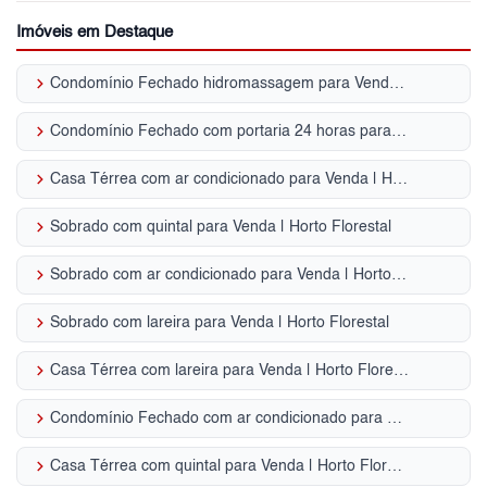
Imóveis em Destaque
keyboard_arrow_right
Condomínio Fechado hidromassagem para Venda | Horto Florestal
keyboard_arrow_right
Condomínio Fechado com portaria 24 horas para Venda | Horto Florestal
keyboard_arrow_right
Casa Térrea com ar condicionado para Venda | Horto Florestal
keyboard_arrow_right
Sobrado com quintal para Venda | Horto Florestal
keyboard_arrow_right
Sobrado com ar condicionado para Venda | Horto Florestal
keyboard_arrow_right
Sobrado com lareira para Venda | Horto Florestal
keyboard_arrow_right
Casa Térrea com lareira para Venda | Horto Florestal
keyboard_arrow_right
Condomínio Fechado com ar condicionado para Venda | Horto Florestal
keyboard_arrow_right
Casa Térrea com quintal para Venda | Horto Florestal