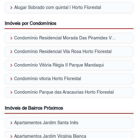
keyboard_arrow_right
Alugar Sobrado com quintal | Horto Florestal
Imóveis por Condomínios
keyboard_arrow_right
Condomínio Residencial Morada Das Piramides Vila Amália (Zona Norte)
keyboard_arrow_right
Condomínio Residencial Vila Rosa Horto Florestal
keyboard_arrow_right
Condomínio Vitória Régia II Parque Mandaqui
keyboard_arrow_right
Condomínio vitoria Horto Florestal
keyboard_arrow_right
Condomínio Parque das Aracaurias Horto Florestal
Imóveis de Bairros Próximos
keyboard_arrow_right
Apartamentos Jardim Santa Inês
keyboard_arrow_right
Apartamentos Jardim Virginia Bianca