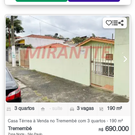
3 quartos
- suíte
3 vagas
190 m²
Casa Térrea à Venda no Tremembé com 3 quartos - 190 m²
690.000
Tremembé
R$
Zona Norte - São Paulo