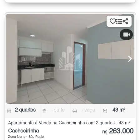
2 quartos
- suíte
- vaga
43 m²
Apartamento à Venda na Cachoeirinha com 2 quartos - 43 m²
263.000
Cachoeirinha
R$
Zona Norte - São Paulo