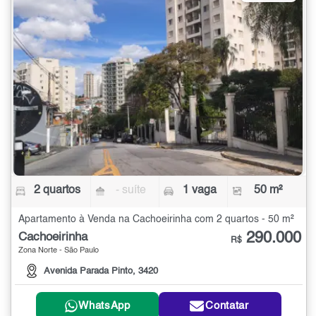
2 quartos
- suíte
1 vaga
50 m²
Apartamento à Venda na Cachoeirinha com 2 quartos - 50 m²
290.000
Cachoeirinha
R$
Zona Norte - São Paulo
Avenida Parada Pinto, 3420
WhatsApp
Contatar