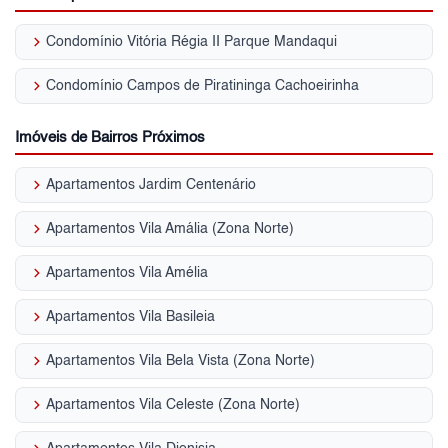
keyboard_arrow_right
Condomínio Vitória Régia II Parque Mandaqui
keyboard_arrow_right
Condomínio Campos de Piratininga Cachoeirinha
Imóveis de Bairros Próximos
keyboard_arrow_right
Apartamentos Jardim Centenário
keyboard_arrow_right
Apartamentos Vila Amália (Zona Norte)
keyboard_arrow_right
Apartamentos Vila Amélia
keyboard_arrow_right
Apartamentos Vila Basileia
keyboard_arrow_right
Apartamentos Vila Bela Vista (Zona Norte)
keyboard_arrow_right
Apartamentos Vila Celeste (Zona Norte)