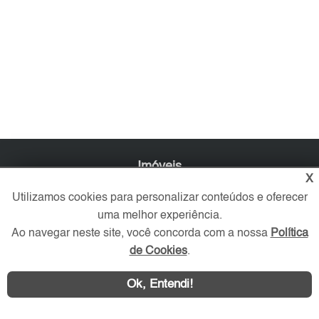
Imóveis
X
Comprar
Utilizamos cookies para personalizar conteúdos e oferecer
Alugar
uma melhor experiência.
Imóveis Novos
Ao navegar neste site, você concorda com a nossa
Política
Imobiliária
de Cookies
.
O que procura?
Ok, Entendi!
Favoritos
Serviços