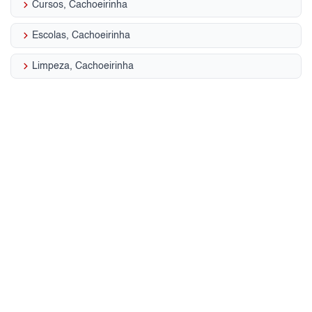
keyboard_arrow_right
Cursos, Cachoeirinha
keyboard_arrow_right
Escolas, Cachoeirinha
keyboard_arrow_right
Limpeza, Cachoeirinha