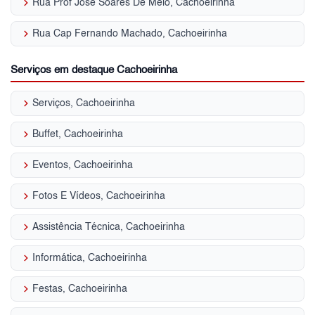
keyboard_arrow_right
Rua Prof Jose Soares De Melo, Cachoeirinha
keyboard_arrow_right
Rua Cap Fernando Machado, Cachoeirinha
Serviços em destaque Cachoeirinha
keyboard_arrow_right
Serviços, Cachoeirinha
keyboard_arrow_right
Buffet, Cachoeirinha
keyboard_arrow_right
Eventos, Cachoeirinha
keyboard_arrow_right
Fotos E Vídeos, Cachoeirinha
keyboard_arrow_right
Assistência Técnica, Cachoeirinha
keyboard_arrow_right
Informática, Cachoeirinha
keyboard_arrow_right
Festas, Cachoeirinha