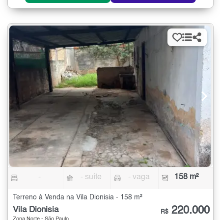
-
- suíte
- vaga
158 m²
Terreno à Venda na Vila Dionisia - 158 m²
220.000
Vila Dionisia
R$
Zona Norte - São Paulo