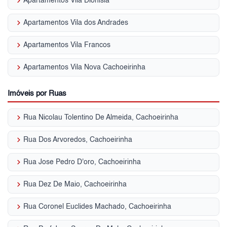
keyboard_arrow_right
Apartamentos Vila Dionisia
keyboard_arrow_right
Apartamentos Vila dos Andrades
keyboard_arrow_right
Apartamentos Vila Francos
keyboard_arrow_right
Apartamentos Vila Nova Cachoeirinha
Imóveis por Ruas
keyboard_arrow_right
Rua Nicolau Tolentino De Almeida, Cachoeirinha
keyboard_arrow_right
Rua Dos Arvoredos, Cachoeirinha
keyboard_arrow_right
Rua Jose Pedro D'oro, Cachoeirinha
keyboard_arrow_right
Rua Dez De Maio, Cachoeirinha
keyboard_arrow_right
Rua Coronel Euclides Machado, Cachoeirinha