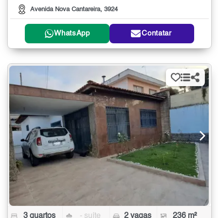
Avenida Nova Cantareira, 3924
WhatsApp
Contatar
3 quartos
- suíte
2 vagas
236 m²