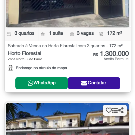
3 quartos
1 suíte
3 vagas
172 m²
Sobrado à Venda no Horto Florestal com 3 quartos - 172 m²
1.300.000
Horto Florestal
R$
Aceita Permuta
Zona Norte - São Paulo
Endereço no círculo do mapa
WhatsApp
Contatar