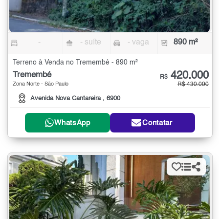
-
- suíte
- vaga
890 m²
Terreno à Venda no Tremembé - 890 m²
420.000
Tremembé
R$
Zona Norte - São Paulo
R$ 430.000
Avenida Nova Cantareira , 6900
WhatsApp
Contatar