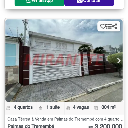
WhatsApp
Contatar
4 quartos
1 suíte
4 vagas
304 m²
Casa Térrea à Venda em Palmas do Tremembé com 4 quartos - 304 m²
3.200.000
Palmas do Tremembé