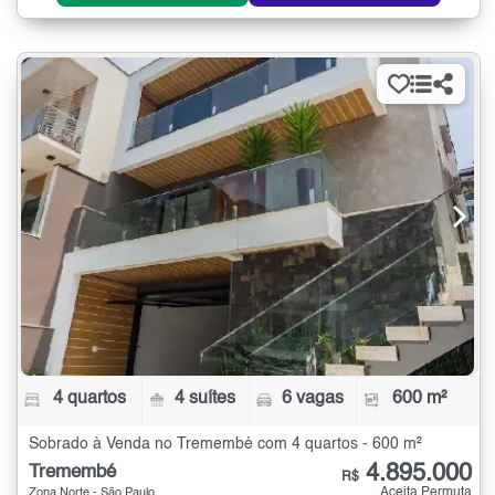
4 quartos
4 suítes
6 vagas
600 m²
Sobrado à Venda no Tremembé com 4 quartos - 600 m²
4.895.000
Tremembé
R$
Aceita Permuta
Zona Norte - São Paulo