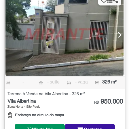
-
- suíte
- vaga
326 m²
Terreno à Venda na Vila Albertina - 326 m²
950.000
Vila Albertina
R$
Zona Norte - São Paulo
Endereço no círculo do mapa