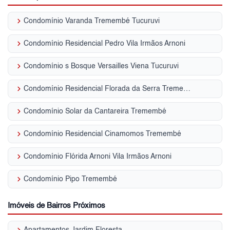
keyboard_arrow_right
Condomínio Varanda Tremembé Tucuruvi
keyboard_arrow_right
Condomínio Residencial Pedro Vila Irmãos Arnoni
keyboard_arrow_right
Condomínio s Bosque Versailles Viena Tucuruvi
keyboard_arrow_right
Condomínio Residencial Florada da Serra Tremembé
keyboard_arrow_right
Condomínio Solar da Cantareira Tremembé
keyboard_arrow_right
Condomínio Residencial Cinamomos Tremembé
keyboard_arrow_right
Condomínio Flórida Arnoni Vila Irmãos Arnoni
keyboard_arrow_right
Condomínio Pipo Tremembé
Imóveis de Bairros Próximos
keyboard_arrow_right
Apartamentos Jardim Floresta