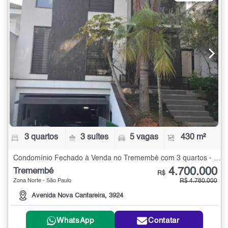
3 quartos
3 suítes
5 vagas
430 m²
Condomínio Fechado à Venda no Tremembé com 3 quartos - 430 m²
4.700.000
Tremembé
R$
Zona Norte - São Paulo
R$ 4.780.000
Avenida Nova Cantareira, 3924
WhatsApp
Contatar