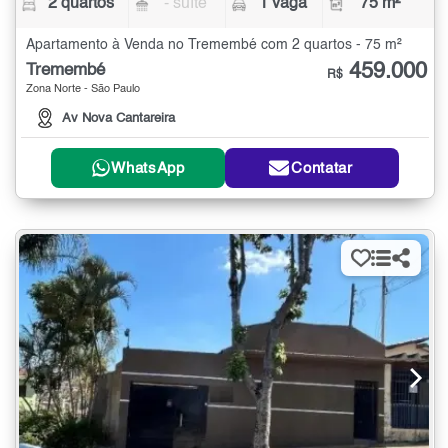
2 quartos
- suíte
1 vaga
75 m²
Apartamento à Venda no Tremembé com 2 quartos - 75 m²
459.000
Tremembé
R$
Zona Norte - São Paulo
Av Nova Cantareira
WhatsApp
Contatar