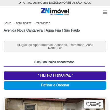
O PORTAL DE IMÓVEIS DA
ZONA NORTE
DE SÃO PAULO
HOME
ZONA NORTE
TREMEMBÉ
Avenida Nova Cantareira | Água Fria | São Paulo
os, Tremembé, Zona
Condomínios Fechados 2 Quartos e 2 V
para Venda, Zona Norte, S
3.052 anúncios encontrados
* FILTRO PRINCIPAL *
Refinar e Ordenar