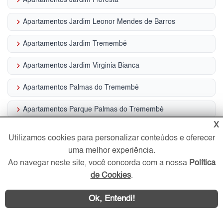
keyboard_arrow_right
Apartamentos Jardim Leonor Mendes de Barros
keyboard_arrow_right
Apartamentos Jardim Tremembé
keyboard_arrow_right
Apartamentos Jardim Virginia Bianca
keyboard_arrow_right
Apartamentos Palmas do Tremembé
keyboard_arrow_right
Apartamentos Parque Palmas do Tremembé
X
keyboard_arrow_right
Apartamentos Vila Albertina
Utilizamos cookies para personalizar conteúdos e oferecer
uma melhor experiência.
keyboard_arrow_right
Apartamentos Vila Irmãos Arnoni
Ao navegar neste site, você concorda com a nossa
Política
keyboard_arrow_right
Apartamentos Vila Rosa
de Cookies
.
keyboard_arrow_right
Casas Horto Florestal
Ok, Entendi!
Imóveis por Ruas