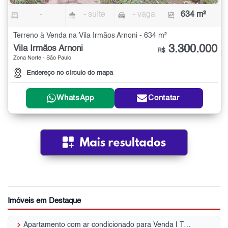
-
- suíte
- vaga
634 m²
Terreno à Venda na Vila Irmãos Arnoni - 634 m²
3.300.000
Vila Irmãos Arnoni
R$
Zona Norte - São Paulo
Endereço no círculo do mapa
WhatsApp
Contatar
Imóveis em Destaque
keyboard_arrow_right
Apartamento com ar condicionado para Venda | Tremembé