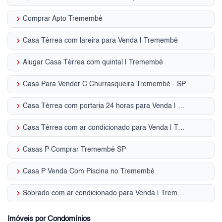
keyboard_arrow_right
Comprar Apto Tremembé
keyboard_arrow_right
Casa Térrea com lareira para Venda | Tremembé
keyboard_arrow_right
Alugar Casa Térrea com quintal | Tremembé
keyboard_arrow_right
Casa Para Vender C Churrasqueira Tremembé - SP
keyboard_arrow_right
Casa Térrea com portaria 24 horas para Venda | Tremembé
keyboard_arrow_right
Casa Térrea com ar condicionado para Venda | Tremembé
keyboard_arrow_right
Casas P Comprar Tremembé SP
keyboard_arrow_right
Casa P Venda Com Piscina no Tremembé
keyboard_arrow_right
Sobrado com ar condicionado para Venda | Tremembé
Imóveis por Condomínios