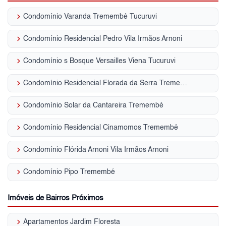
keyboard_arrow_right
Condomínio Varanda Tremembé Tucuruvi
keyboard_arrow_right
Condomínio Residencial Pedro Vila Irmãos Arnoni
keyboard_arrow_right
Condomínio s Bosque Versailles Viena Tucuruvi
keyboard_arrow_right
Condomínio Residencial Florada da Serra Tremembé
keyboard_arrow_right
Condomínio Solar da Cantareira Tremembé
keyboard_arrow_right
Condomínio Residencial Cinamomos Tremembé
keyboard_arrow_right
Condomínio Flórida Arnoni Vila Irmãos Arnoni
keyboard_arrow_right
Condomínio Pipo Tremembé
Imóveis de Bairros Próximos
keyboard_arrow_right
Apartamentos Jardim Floresta