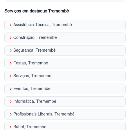
Serviços em destaque Tremembé
keyboard_arrow_right
Assistência Técnica, Tremembé
keyboard_arrow_right
Construção, Tremembé
keyboard_arrow_right
Segurança, Tremembé
keyboard_arrow_right
Festas, Tremembé
keyboard_arrow_right
Serviços, Tremembé
keyboard_arrow_right
Eventos, Tremembé
keyboard_arrow_right
Informática, Tremembé
keyboard_arrow_right
Profissionais Liberais, Tremembé
keyboard_arrow_right
Buffet, Tremembé