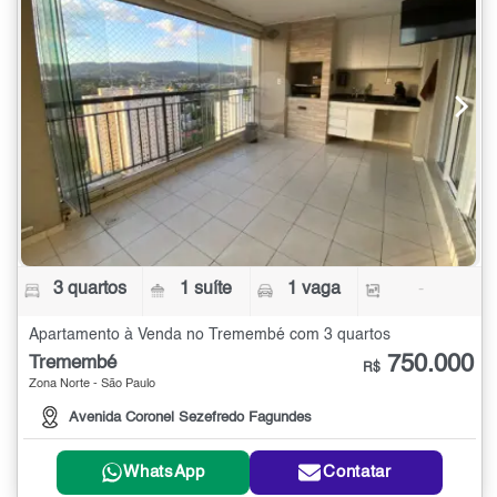
3 quartos
1 suíte
1 vaga
-
Apartamento à Venda no Tremembé com 3 quartos
750.000
Tremembé
R$
Zona Norte - São Paulo
Avenida Coronel Sezefredo Fagundes
WhatsApp
Contatar