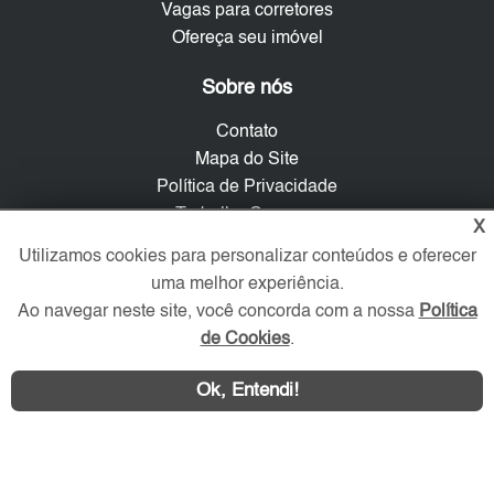
Vagas para corretores
Ofereça seu imóvel
Sobre nós
Contato
Mapa do Site
Política de Privacidade
Trabalhe Conosco
X
Utilizamos cookies para personalizar conteúdos e oferecer
Verificada por
uma melhor experiência.
Ao navegar neste site, você concorda com a nossa
Política
de Cookies
.
Redes Sociais
Ok, Entendi!