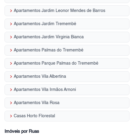
keyboard_arrow_right
Apartamentos Jardim Leonor Mendes de Barros
keyboard_arrow_right
Apartamentos Jardim Tremembé
keyboard_arrow_right
Apartamentos Jardim Virginia Bianca
keyboard_arrow_right
Apartamentos Palmas do Tremembé
keyboard_arrow_right
Apartamentos Parque Palmas do Tremembé
keyboard_arrow_right
Apartamentos Vila Albertina
keyboard_arrow_right
Apartamentos Vila Irmãos Arnoni
keyboard_arrow_right
Apartamentos Vila Rosa
keyboard_arrow_right
Casas Horto Florestal
Imóveis por Ruas