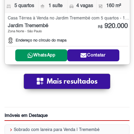
5 quartos
1 suíte
4 vagas
160 m²
Casa Térrea à Venda no Jardim Tremembé com 5 quartos - 160 m²
920.000
Jardim Tremembé
R$
Zona Norte - São Paulo
Endereço no círculo do mapa
WhatsApp
Contatar
Imóveis em Destaque
keyboard_arrow_right
Sobrado com lareira para Venda | Tremembé