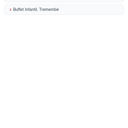
keyboard_arrow_right
Buffet Infantil, Tremembé