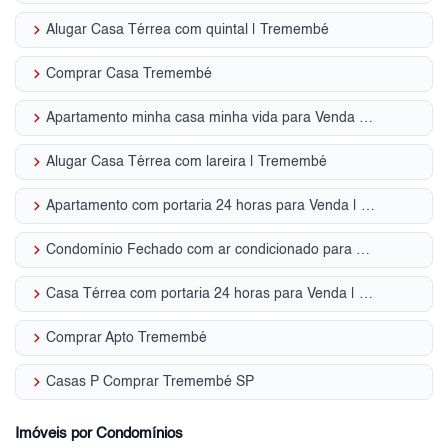
keyboard_arrow_right
Alugar Casa Térrea com quintal | Tremembé
keyboard_arrow_right
Comprar Casa Tremembé
keyboard_arrow_right
Apartamento minha casa minha vida para Venda | Tremembé
keyboard_arrow_right
Alugar Casa Térrea com lareira | Tremembé
keyboard_arrow_right
Apartamento com portaria 24 horas para Venda | Tremembé
keyboard_arrow_right
Condomínio Fechado com ar condicionado para Venda | Tremembé
keyboard_arrow_right
Casa Térrea com portaria 24 horas para Venda | Tremembé
keyboard_arrow_right
Comprar Apto Tremembé
keyboard_arrow_right
Casas P Comprar Tremembé SP
Imóveis por Condomínios