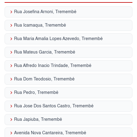
keyboard_arrow_right
Rua Josefina Arnoni, Tremembé
keyboard_arrow_right
Rua Icamaqua, Tremembé
keyboard_arrow_right
Rua Maria Amalia Lopes Azevedo, Tremembé
keyboard_arrow_right
Rua Mateus Garcia, Tremembé
keyboard_arrow_right
Rua Alfredo Inacio Trindade, Tremembé
keyboard_arrow_right
Rua Dom Teodosio, Tremembé
keyboard_arrow_right
Rua Pedro, Tremembé
keyboard_arrow_right
Rua Jose Dos Santos Castro, Tremembé
keyboard_arrow_right
Rua Japiuba, Tremembé
keyboard_arrow_right
Avenida Nova Cantareira, Tremembé