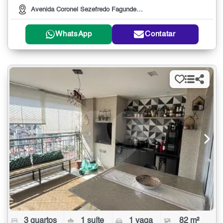
Avenida Coronel Sezefredo Fagundes, 665
WhatsApp
Contatar
3 quartos
1 suíte
1 vaga
82 m²