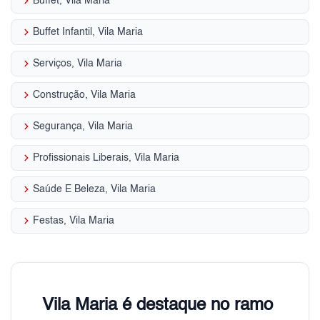
keyboard_arrow_right
Buffet, Vila Maria
keyboard_arrow_right
Buffet Infantil, Vila Maria
keyboard_arrow_right
Serviços, Vila Maria
keyboard_arrow_right
Construção, Vila Maria
keyboard_arrow_right
Segurança, Vila Maria
keyboard_arrow_right
Profissionais Liberais, Vila Maria
keyboard_arrow_right
Saúde E Beleza, Vila Maria
keyboard_arrow_right
Festas, Vila Maria
Vila Maria é destaque no ramo