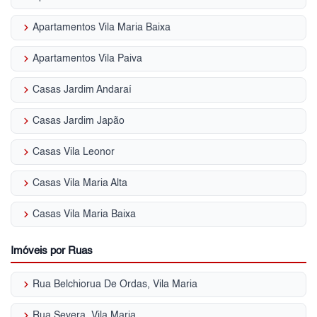
keyboard_arrow_right
Apartamentos Vila Maria Baixa
keyboard_arrow_right
Apartamentos Vila Paiva
keyboard_arrow_right
Casas Jardim Andaraí
keyboard_arrow_right
Casas Jardim Japão
keyboard_arrow_right
Casas Vila Leonor
keyboard_arrow_right
Casas Vila Maria Alta
keyboard_arrow_right
Casas Vila Maria Baixa
Imóveis por Ruas
keyboard_arrow_right
Rua Belchiorua De Ordas, Vila Maria
keyboard_arrow_right
Rua Severa, Vila Maria