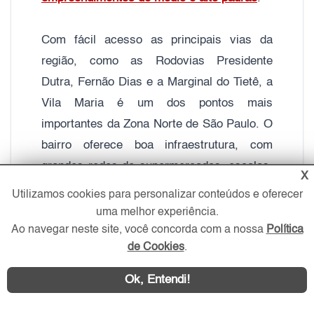
Com fácil acesso as principais vias da
região, como as Rodovias Presidente
Dutra, Fernão Dias e a Marginal do Tietê, a
Vila Maria é um dos pontos mais
importantes da Zona Norte de São Paulo. O
bairro oferece boa infraestrutura, com
grandes redes de supermercados, escolas,
X
bancos, padarias e academias. O local
Utilizamos cookies para personalizar conteúdos e oferecer
também abriga a faculdade Uninove e está
uma melhor experiência.
próxima da Uniban e Unip. Além de ser
Ao navegar neste site, você concorda com a nossa
Política
de Cookies
.
perto do Shopping Center Norte, localizado
na Vila Guilherme.
Ok, Entendi!
A Vila Maria conta com um dos melhores