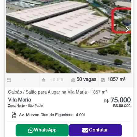
-
- suíte
50 vagas
1857 m²
Galpão / Salão para Alugar na Vila Maria - 1857 m²
75.000
Vila Maria
R$
Zona Norte - São Paulo
R$ 88.000
Av. Morvan Dias de Figueiredo, 4.001
WhatsApp
Contatar