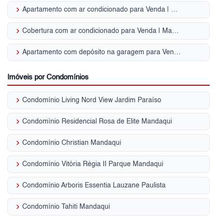
keyboard_arrow_right
Apartamento com ar condicionado para Venda | Mandaqui
keyboard_arrow_right
Cobertura com ar condicionado para Venda | Mandaqui
keyboard_arrow_right
Apartamento com depósito na garagem para Venda | Mandaqui
Imóveis por Condomínios
keyboard_arrow_right
Condomínio Living Nord View Jardim Paraíso
keyboard_arrow_right
Condomínio Residencial Rosa de Elite Mandaqui
keyboard_arrow_right
Condomínio Christian Mandaqui
keyboard_arrow_right
Condomínio Vitória Régia II Parque Mandaqui
keyboard_arrow_right
Condomínio Arboris Essentia Lauzane Paulista
keyboard_arrow_right
Condomínio Tahiti Mandaqui