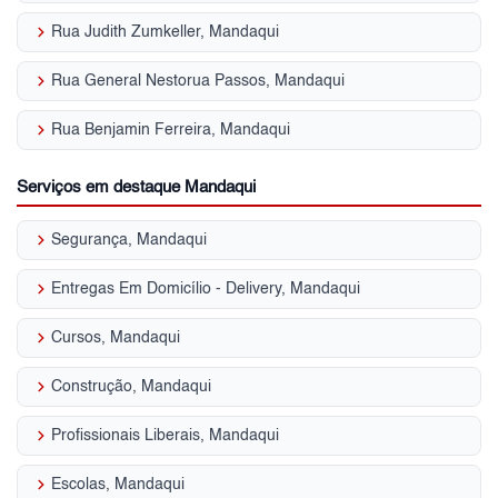
keyboard_arrow_right
Rua Judith Zumkeller, Mandaqui
keyboard_arrow_right
Rua General Nestorua Passos, Mandaqui
keyboard_arrow_right
Rua Benjamin Ferreira, Mandaqui
Serviços em destaque Mandaqui
keyboard_arrow_right
Segurança, Mandaqui
keyboard_arrow_right
Entregas Em Domicílio - Delivery, Mandaqui
keyboard_arrow_right
Cursos, Mandaqui
keyboard_arrow_right
Construção, Mandaqui
keyboard_arrow_right
Profissionais Liberais, Mandaqui
keyboard_arrow_right
Escolas, Mandaqui