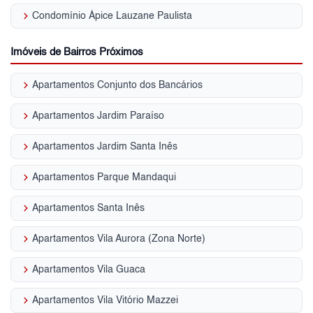
keyboard_arrow_right
Condomínio Ápice Lauzane Paulista
Imóveis de Bairros Próximos
keyboard_arrow_right
Apartamentos Conjunto dos Bancários
keyboard_arrow_right
Apartamentos Jardim Paraíso
keyboard_arrow_right
Apartamentos Jardim Santa Inês
keyboard_arrow_right
Apartamentos Parque Mandaqui
keyboard_arrow_right
Apartamentos Santa Inês
keyboard_arrow_right
Apartamentos Vila Aurora (Zona Norte)
keyboard_arrow_right
Apartamentos Vila Guaca
keyboard_arrow_right
Apartamentos Vila Vitório Mazzei