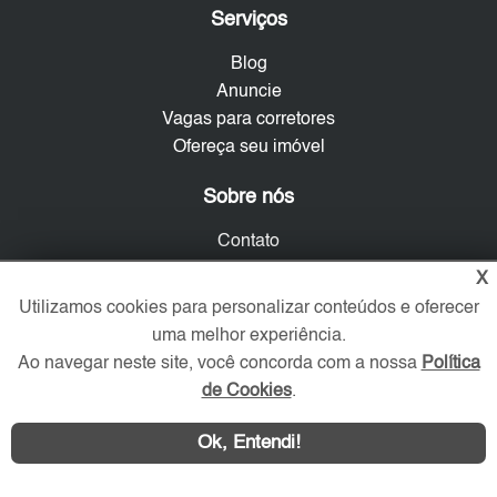
Serviços
Blog
Anuncie
Vagas para corretores
Ofereça seu imóvel
Sobre nós
Contato
Mapa do Site
X
Política de Privacidade
Utilizamos cookies para personalizar conteúdos e oferecer
Trabalhe Conosco
uma melhor experiência.
Ao navegar neste site, você concorda com a nossa
Política
Verificada por
de Cookies
.
Ok, Entendi!
Redes Sociais