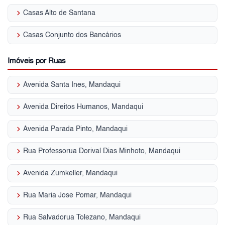
keyboard_arrow_right
Casas Alto de Santana
keyboard_arrow_right
Casas Conjunto dos Bancários
Imóveis por Ruas
keyboard_arrow_right
Avenida Santa Ines, Mandaqui
keyboard_arrow_right
Avenida Direitos Humanos, Mandaqui
keyboard_arrow_right
Avenida Parada Pinto, Mandaqui
keyboard_arrow_right
Rua Professorua Dorival Dias Minhoto, Mandaqui
keyboard_arrow_right
Avenida Zumkeller, Mandaqui
keyboard_arrow_right
Rua Maria Jose Pomar, Mandaqui
keyboard_arrow_right
Rua Salvadorua Tolezano, Mandaqui