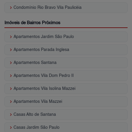
keyboard_arrow_right
Condomínio Rio Bravo Vila Paulicéia
Imóveis de Bairros Próximos
keyboard_arrow_right
Apartamentos Jardim São Paulo
keyboard_arrow_right
Apartamentos Parada Inglesa
keyboard_arrow_right
Apartamentos Santana
keyboard_arrow_right
Apartamentos Vila Dom Pedro II
keyboard_arrow_right
Apartamentos Vila Isolina Mazzei
keyboard_arrow_right
Apartamentos Vila Mazzei
keyboard_arrow_right
Casas Alto de Santana
keyboard_arrow_right
Casas Jardim São Paulo