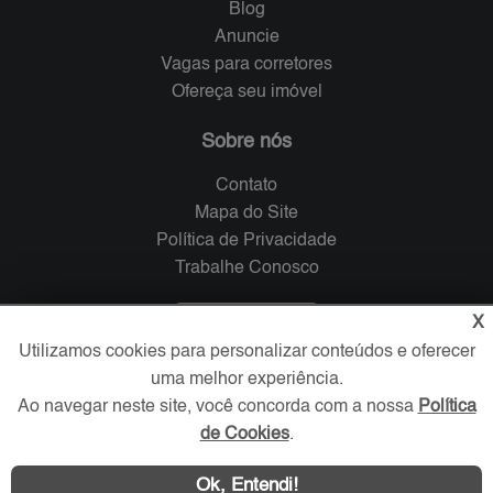
Blog
Anuncie
Vagas para corretores
Ofereça seu imóvel
Sobre nós
Contato
Mapa do Site
Política de Privacidade
Trabalhe Conosco
Verificada por
X
Utilizamos cookies para personalizar conteúdos e oferecer
uma melhor experiência.
Redes Sociais
Ao navegar neste site, você concorda com a nossa
Política
de Cookies
.
Ok, Entendi!