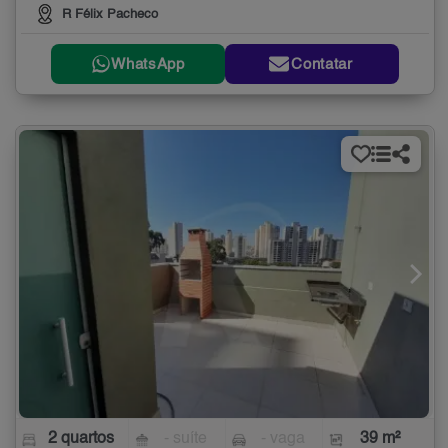
R Félix Pacheco
WhatsApp
Contatar
2 quartos
- suíte
- vaga
39 m²