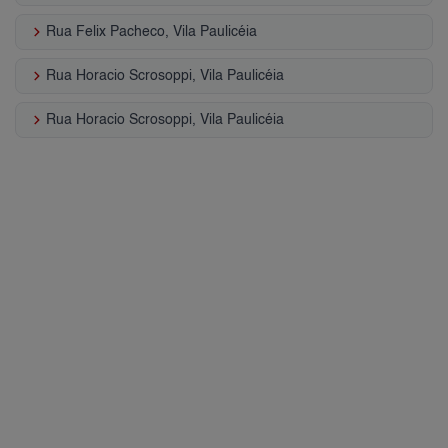
keyboard_arrow_right
Rua Felix Pacheco, Vila Paulicéia
keyboard_arrow_right
Rua Horacio Scrosoppi, Vila Paulicéia
keyboard_arrow_right
Rua Horacio Scrosoppi, Vila Paulicéia