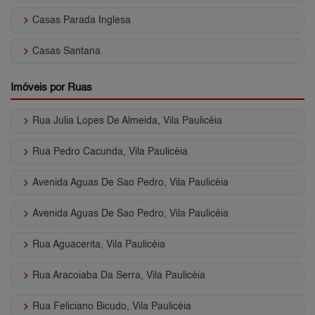
keyboard_arrow_right
Casas Parada Inglesa
keyboard_arrow_right
Casas Santana
Imóveis por Ruas
keyboard_arrow_right
Rua Julia Lopes De Almeida, Vila Paulicéia
keyboard_arrow_right
Rua Pedro Cacunda, Vila Paulicéia
keyboard_arrow_right
Avenida Aguas De Sao Pedro, Vila Paulicéia
keyboard_arrow_right
Avenida Aguas De Sao Pedro, Vila Paulicéia
keyboard_arrow_right
Rua Aguacerita, Vila Paulicéia
keyboard_arrow_right
Rua Aracoiaba Da Serra, Vila Paulicéia
keyboard_arrow_right
Rua Feliciano Bicudo, Vila Paulicéia