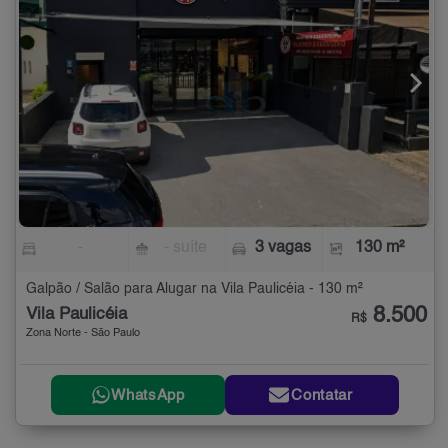
-
- suíte
3 vagas
130 m²
Galpão / Salão para Alugar na Vila Paulicéia - 130 m²
8.500
Vila Paulicéia
R$
Zona Norte - São Paulo
WhatsApp
Contatar