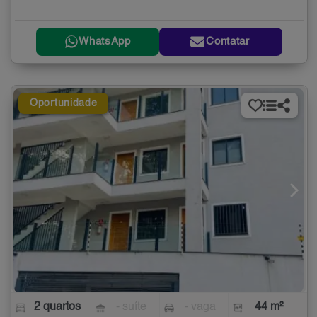
WhatsApp
Contatar
Oportunidade
2 quartos
- suíte
- vaga
44 m²