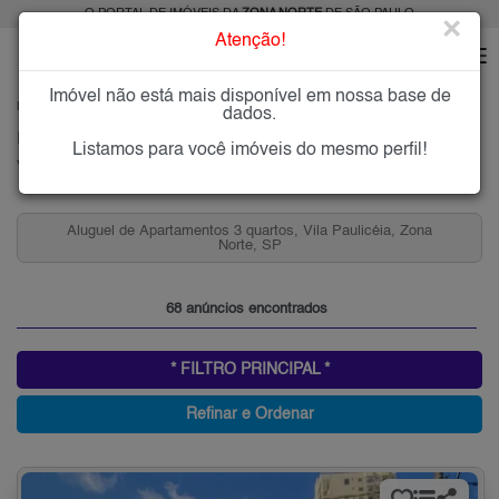
O PORTAL DE IMÓVEIS DA
ZONA NORTE
DE SÃO PAULO
×
Atenção!
Imóvel não está mais disponível em nossa base de
HOME
ZONA NORTE
ALUGAR
VILA PAULICÉIA
dados.
Imóveis para Alugar na Vila Paulicéia, Zona Norte de São Paulo, SP
Listamos para você imóveis do mesmo perfil!
Vila Paulicéia, Zona Norte
Aluguel de Apartamentos 3 quartos, Vila Paulicéia, Zona
Norte, SP
68 anúncios encontrados
* FILTRO PRINCIPAL *
Refinar e Ordenar