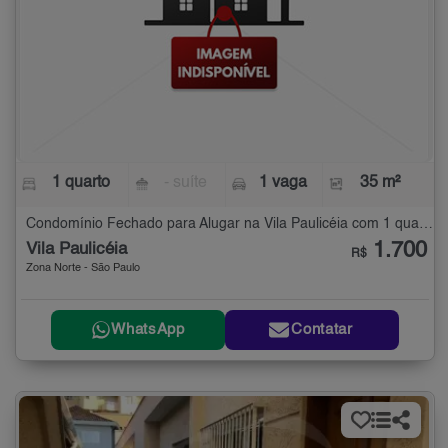
1 quarto
- suíte
1 vaga
35 m²
Condomínio Fechado para Alugar na Vila Paulicéia com 1 quarto - 35 m²
1.700
Vila Paulicéia
R$
Zona Norte - São Paulo
WhatsApp
Contatar