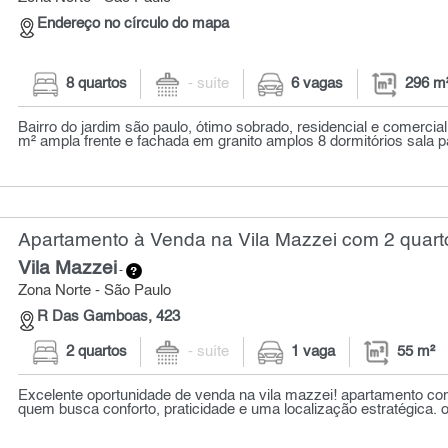
Endereço no círculo do mapa
8 quartos
- suíte
6 vagas
296 m
Bairro do jardim são paulo, ótimo sobrado, residencial e comerci
m² ampla frente e fachada em granito amplos 8 dormitórios sala pa
Apartamento à Venda na Vila Mazzei com 2 quarto
Vila Mazzei
-
Zona Norte - São Paulo
R Das Gamboas, 423
2 quartos
- suíte
1 vaga
55 m²
Excelente oportunidade de venda na vila mazzei! apartamento com
quem busca conforto, praticidade e uma localização estratégica. o