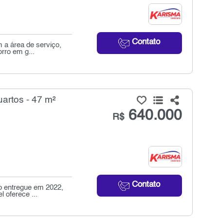
Contato
 a área de serviço,
rro em g...
artos - 47 m²
640.000
R$
Contato
o entregue em 2022,
l oferece ...