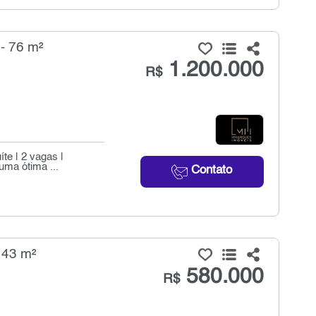
- 76 m²
1.200.000
R$
íte | 2 vagas |
uma ótima ...
Contato
 43 m²
580.000
R$