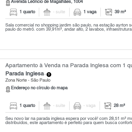
Avenida Leôncio de Magalhães, 1004
1 quarto
- suíte
1 vaga
39 m²
Sala comercial no shopping jardim são paulo, na estação ayrton 
paulo do metrô. com 39,91m², andar alto, 2 lavabos, infraestrutura 
Apartamento à Venda na Parada Inglesa com 1 qu
Parada Inglesa
-
Zona Norte - São Paulo
Endereço no círculo do mapa
1 quarto
- suíte
- vaga
28 m²
Seu novo lar na parada inglesa espera por você! com 28,51 m² m
distribuídos, este apartamento é perfeito para quem busca conforto,