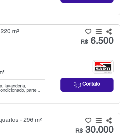
 220 m²
6.500
R$
m²
Contato
, lavanderia,
ndicionado, parte...
uartos - 296 m²
30.000
R$