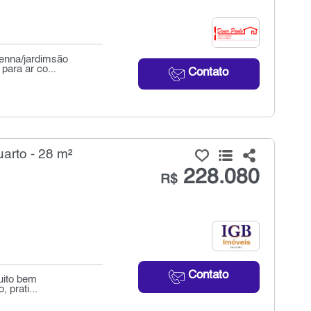
senna/jardimsão
para ar co...
Contato
arto - 28 m²
228.080
R$
Contato
uito bem
 prati...