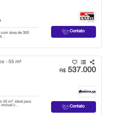
²
Contato
al com área de 300
...
s - 55 m²
537.000
R$
 55 m², ideal para
 imóvel c...
Contato