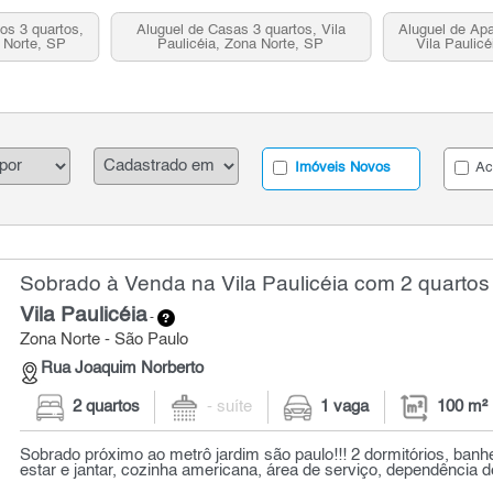
os 3 quartos,
Aluguel de Casas 3 quartos, Vila
Aluguel de Apa
a Norte, SP
Paulicéia, Zona Norte, SP
Vila Paulic
Imóveis Novos
Ac
Sobrado à Venda na Vila Paulicéia com 2 quartos
Vila Paulicéia
-
Zona Norte - São Paulo
Rua Joaquim Norberto
2 quartos
- suíte
1 vaga
100 m²
Sobrado próximo ao metrô jardim são paulo!!! 2 dormitórios, banhei
estar e jantar, cozinha americana, área de serviço, dependência de