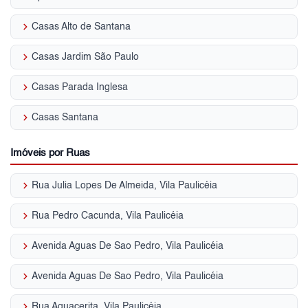
keyboard_arrow_right
Casas Alto de Santana
keyboard_arrow_right
Casas Jardim São Paulo
keyboard_arrow_right
Casas Parada Inglesa
keyboard_arrow_right
Casas Santana
Imóveis por Ruas
keyboard_arrow_right
Rua Julia Lopes De Almeida, Vila Paulicéia
keyboard_arrow_right
Rua Pedro Cacunda, Vila Paulicéia
keyboard_arrow_right
Avenida Aguas De Sao Pedro, Vila Paulicéia
keyboard_arrow_right
Avenida Aguas De Sao Pedro, Vila Paulicéia
keyboard_arrow_right
Rua Aguacerita, Vila Paulicéia