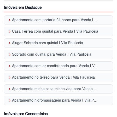
Imóveis em Destaque
keyboard_arrow_right
Apartamento com portaria 24 horas para Venda | Vila Paulicéia
keyboard_arrow_right
Casa Térrea com quintal para Venda | Vila Paulicéia
keyboard_arrow_right
Alugar Sobrado com quintal | Vila Paulicéia
keyboard_arrow_right
Sobrado com quintal para Venda | Vila Paulicéia
keyboard_arrow_right
Apartamento com ar condicionado para Venda | Vila Paulicéia
keyboard_arrow_right
Apartamento no térreo para Venda | Vila Paulicéia
keyboard_arrow_right
Apartamento minha casa minha vida para Venda | Vila Paulicéia
keyboard_arrow_right
Apartamento hidromassagem para Venda | Vila Paulicéia
Imóveis por Condomínios