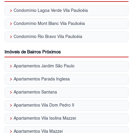
keyboard_arrow_right
Condomínio Lagoa Verde Vila Paulicéia
keyboard_arrow_right
Condomínio Mont Blanc Vila Paulicéia
keyboard_arrow_right
Condomínio Rio Bravo Vila Paulicéia
Imóveis de Bairros Próximos
keyboard_arrow_right
Apartamentos Jardim São Paulo
keyboard_arrow_right
Apartamentos Parada Inglesa
keyboard_arrow_right
Apartamentos Santana
keyboard_arrow_right
Apartamentos Vila Dom Pedro II
keyboard_arrow_right
Apartamentos Vila Isolina Mazzei
keyboard_arrow_right
Apartamentos Vila Mazzei