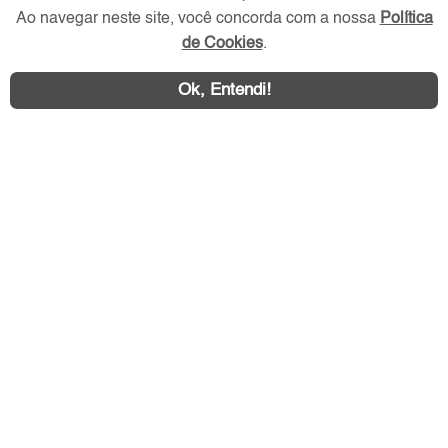
Ao navegar neste site, você concorda com a nossa
Política
Redes Sociais
de Cookies
.
Ok, Entendi!
Área exclusiva aos anunciantes,
acesse sua conta: