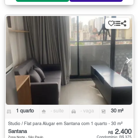
1 quarto
- suíte
- vaga
30 m²
Studio / Flat para Alugar em Santana com 1 quarto - 30 m²
2.400
Santana
R$
Condomínio: R$ 375
Zona Norte - São Paulo