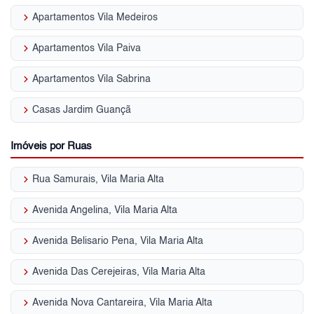
keyboard_arrow_right
Apartamentos Vila Medeiros
keyboard_arrow_right
Apartamentos Vila Paiva
keyboard_arrow_right
Apartamentos Vila Sabrina
keyboard_arrow_right
Casas Jardim Guançã
Imóveis por Ruas
keyboard_arrow_right
Rua Samurais, Vila Maria Alta
keyboard_arrow_right
Avenida Angelina, Vila Maria Alta
keyboard_arrow_right
Avenida Belisario Pena, Vila Maria Alta
keyboard_arrow_right
Avenida Das Cerejeiras, Vila Maria Alta
keyboard_arrow_right
Avenida Nova Cantareira, Vila Maria Alta