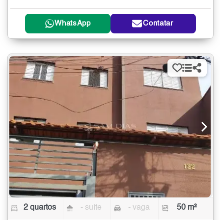
WhatsApp
Contatar
2 quartos
- suíte
- vaga
50 m²