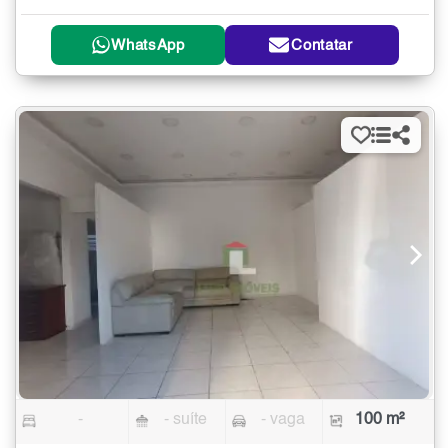
WhatsApp
Contatar
-
- suíte
- vaga
100 m²