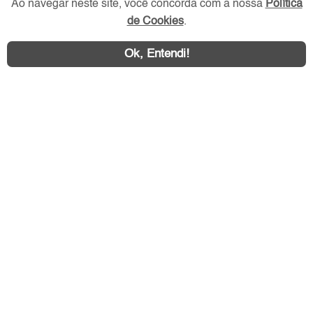
Ao navegar neste site, você concorda com a nossa
Política
de Cookies
.
Ok, Entendi!
Área exclusiva aos anunciantes,
acesse sua conta: