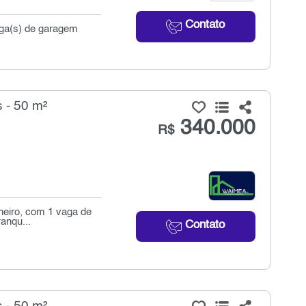
Contato
aga(s) de garagem
 - 50 m²
340.000
R$
nheiro, com 1 vaga de
anqu...
Contato