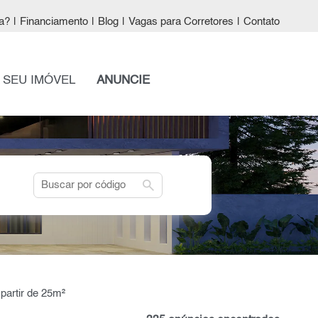
a?
|
Financiamento
|
Blog
|
Vagas para Corretores
|
Contato
 SEU IMÓVEL
ANUNCIE
search
partir de 25m²