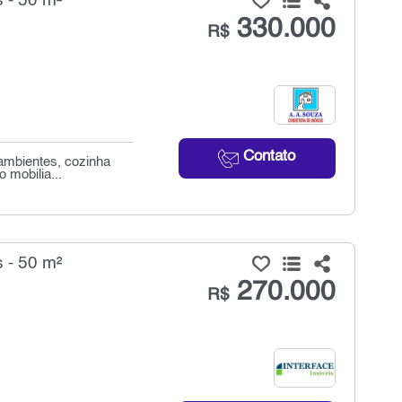
 - 50 m²
330.000
R$
Contato
 ambientes, cozinha
 mobilia...
 - 50 m²
270.000
R$