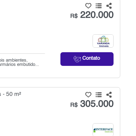
220.000
R$
Contato
ois ambientes,
rmários embutido...
 - 50 m²
305.000
R$