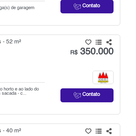
Contato
aga(s) de garagem
 - 52 m²
350.000
R$
o horto e ao lado do
sacada - c...
Contato
 - 40 m²