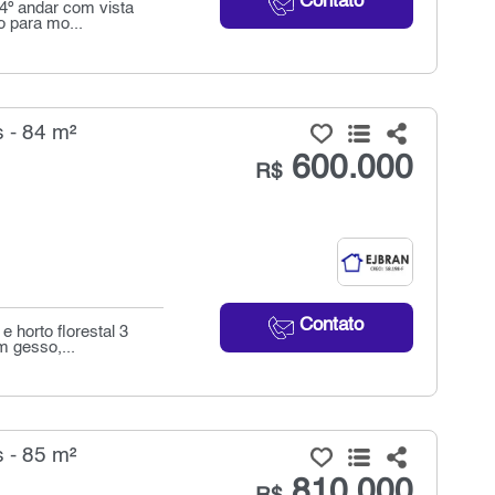
Contato
4º andar com vista
o para mo...
 - 84 m²
600.000
R$
Contato
e horto florestal 3
 gesso,...
 - 85 m²
810.000