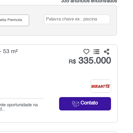
335 anúncios encontrados
eita Permuta
- 53 m²
335.000
R$
Contato
nte oportunidade na
...