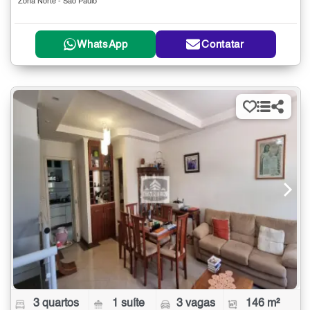
Zona Norte - São Paulo
WhatsApp
Contatar
3 quartos
1 suíte
3 vagas
146 m²