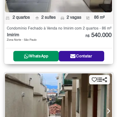
2 quartos
2 suítes
2 vagas
86 m²
Condomínio Fechado à Venda no Imirim com 2 quartos - 86 m²
540.000
Imirim
R$
Zona Norte - São Paulo
WhatsApp
Contatar