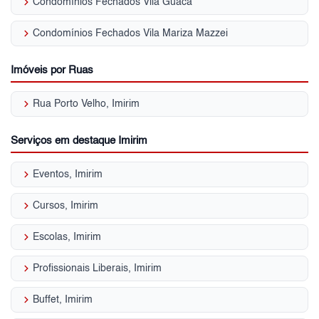
keyboard_arrow_right
Condomínios Fechados Vila Guaca
keyboard_arrow_right
Condomínios Fechados Vila Mariza Mazzei
Imóveis por Ruas
keyboard_arrow_right
Rua Porto Velho, Imirim
Serviços em destaque Imirim
keyboard_arrow_right
Eventos, Imirim
keyboard_arrow_right
Cursos, Imirim
keyboard_arrow_right
Escolas, Imirim
keyboard_arrow_right
Profissionais Liberais, Imirim
keyboard_arrow_right
Buffet, Imirim