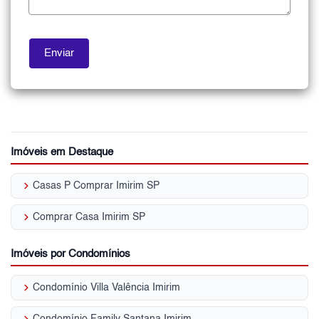
Imóveis em Destaque
keyboard_arrow_right
Casas P Comprar Imirim SP
keyboard_arrow_right
Comprar Casa Imirim SP
Imóveis por Condomínios
keyboard_arrow_right
Condomínio Villa Valência Imirim
keyboard_arrow_right
Condomínio Family Santana Imirim