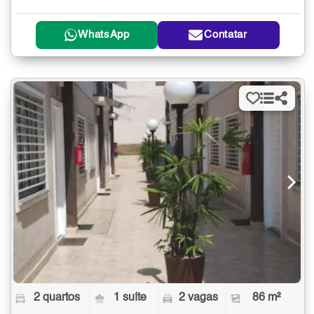
WhatsApp
Contatar
2 quartos
1 suíte
2 vagas
86 m²