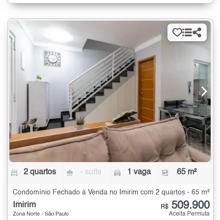
2 quartos
- suíte
1 vaga
65 m²
Condomínio Fechado à Venda no Imirim com 2 quartos - 65 m²
509.900
Imirim
R$
Aceita Permuta
Zona Norte - São Paulo