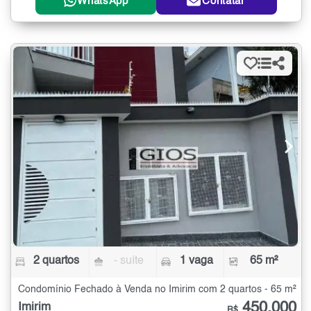
WhatsApp
Contatar
2 quartos
- suíte
1 vaga
65 m²
Condomínio Fechado à Venda no Imirim com 2 quartos - 65 m²
450.000
Imirim
R$