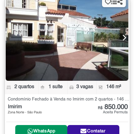
2 quartos
1 suíte
3 vagas
146 m²
Condomínio Fechado à Venda no Imirim com 2 quartos - 146 m²
850.000
Imirim
R$
Aceita Permuta
Zona Norte - São Paulo
WhatsApp
Contatar