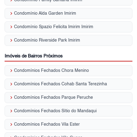
keyboard_arrow_right
Condomínio Alda Garden Imirim
keyboard_arrow_right
Condomínio Spazio Felicita Imirim Imirim
keyboard_arrow_right
Condomínio Riverside Park Imirim
Imóveis de Bairros Próximos
keyboard_arrow_right
Condomínios Fechados Chora Menino
keyboard_arrow_right
Condomínios Fechados Cohab Santa Terezinha
keyboard_arrow_right
Condomínios Fechados Parque Peruche
keyboard_arrow_right
Condomínios Fechados Sítio do Mandaqui
keyboard_arrow_right
Condomínios Fechados Vila Ester