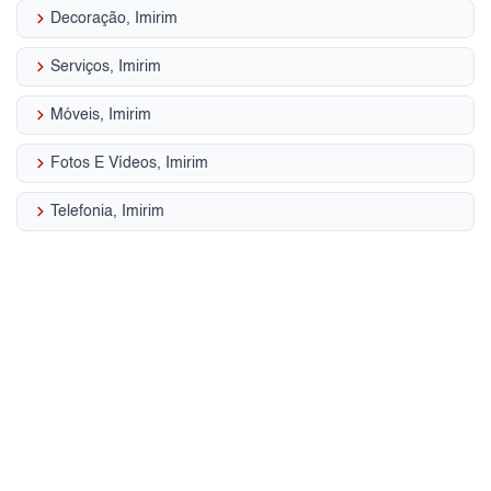
keyboard_arrow_right
Decoração, Imirim
keyboard_arrow_right
Serviços, Imirim
keyboard_arrow_right
Móveis, Imirim
keyboard_arrow_right
Fotos E Vídeos, Imirim
keyboard_arrow_right
Telefonia, Imirim