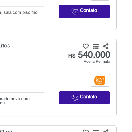
Contato
 sala com piso frio,
..
rtos
540.000
R$
Aceita Permuta
Contato
obrado novo com
qu...