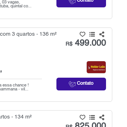
Contato
, 03 vagas,
uba, quintal co...
 com 3 quartos - 136 m²
499.000
R$
²
Contato
a essa chance !
mammana - vil...
tos - 134 m²
825.000