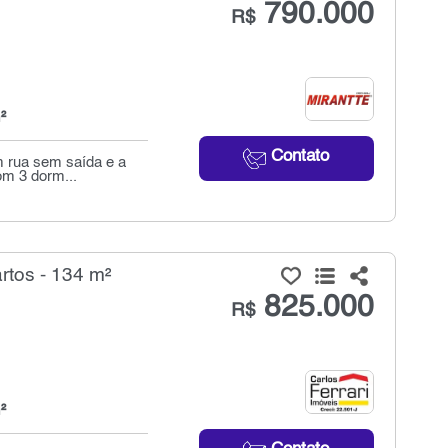
790.000
R$
²
Contato
m rua sem saída e a
om 3 dorm...
tos - 134 m²
825.000
R$
²