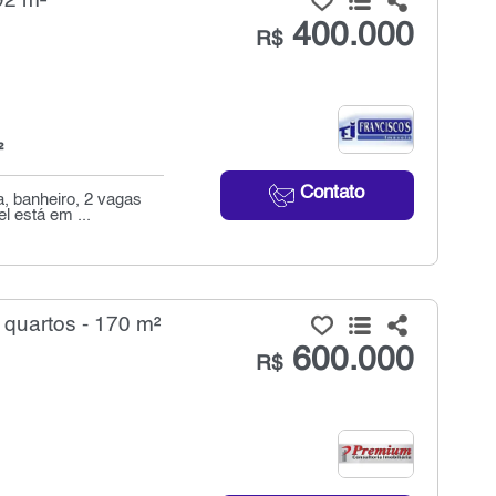
92 m²
400.000
R$
²
Contato
, banheiro, 2 vagas
l está em ...
quartos - 170 m²
600.000
R$