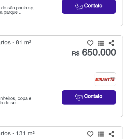
Contato
 de são paulo sp,
a parque ...
tos - 81 m²
650.000
R$
Contato
anheiros, copa e
a de se...
tos - 131 m²