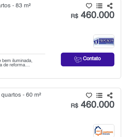
tos - 83 m²
460.000
R$
Contato
e bem iluminada,
 de reforma....
quartos - 60 m²
460.000
R$