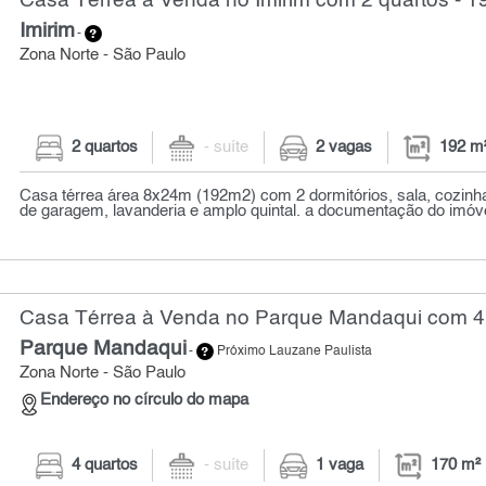
Casa Térrea à Venda no Imirim com 2 quartos - 1
Imirim
-
Zona Norte - São Paulo
2 quartos
- suíte
2 vagas
192 m
Casa térrea área 8x24m (192m2) com 2 dormitórios, sala, cozinha
de garagem, lavanderia e amplo quintal. a documentação do imóve
Casa Térrea à Venda no Parque Mandaqui com 4 
Parque Mandaqui
-
Próximo Lauzane Paulista
Zona Norte - São Paulo
Endereço no círculo do mapa
4 quartos
- suíte
1 vaga
170 m²