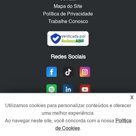
Mapa do Site
Política de Privacidade
Trabalhe Conosco
Verificada por
Redes Sociais
X
Utilizamos cookies para personalizar conteúdos e oferecer
uma melhor experiência.
Área exclusiva aos anunciantes,
Ao navegar neste site, você concorda com a nossa
Política
acesse sua conta:
de Cookies
.