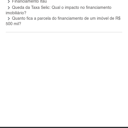
keyboard_arrow_right
Financiamento Itaú
keyboard_arrow_right
Queda da Taxa Selic: Qual o impacto no financiamento
imobiliário?
keyboard_arrow_right
Quanto fica a parcela do financiamento de um imóvel de R$
500 mil?