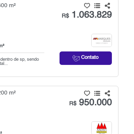
300 m²
1.063.829
R$
m²
Contato
 dentro de sp, sendo
al...
200 m²
950.000
R$
²