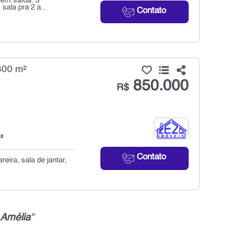
 sem saída. 3
ala pra 2 a...
Contato
300 m²
850.000
R$
²
Contato
eira, sala de jantar,
 Amélia
"