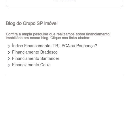
Blog do Grupo SP Imóvel
Confira a ampla pesquisa que realizamos sobre financiamento
imobiliário em nosso blog. Clique nos links abaixo:
keyboard_arrow_right
Índice Financamento: TR, IPCA ou Poupança?
keyboard_arrow_right
Financiamento Bradesco
keyboard_arrow_right
Financiamento Santander
keyboard_arrow_right
Financiamento Caixa