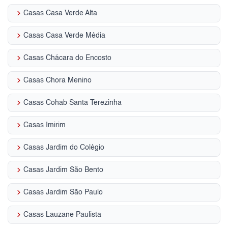
keyboard_arrow_right
Casas Casa Verde Alta
keyboard_arrow_right
Casas Casa Verde Média
keyboard_arrow_right
Casas Chácara do Encosto
keyboard_arrow_right
Casas Chora Menino
keyboard_arrow_right
Casas Cohab Santa Terezinha
keyboard_arrow_right
Casas Imirim
keyboard_arrow_right
Casas Jardim do Colégio
keyboard_arrow_right
Casas Jardim São Bento
keyboard_arrow_right
Casas Jardim São Paulo
keyboard_arrow_right
Casas Lauzane Paulista