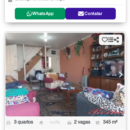
WhatsApp
Contatar
3 quartos
- suíte
2 vagas
345 m²