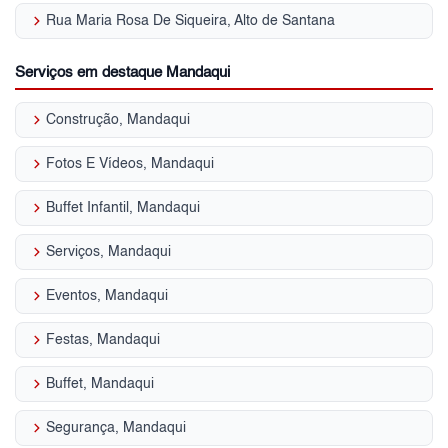
keyboard_arrow_right
Rua Maria Rosa De Siqueira, Alto de Santana
Serviços em destaque Mandaqui
keyboard_arrow_right
Construção, Mandaqui
keyboard_arrow_right
Fotos E Vídeos, Mandaqui
keyboard_arrow_right
Buffet Infantil, Mandaqui
keyboard_arrow_right
Serviços, Mandaqui
keyboard_arrow_right
Eventos, Mandaqui
keyboard_arrow_right
Festas, Mandaqui
keyboard_arrow_right
Buffet, Mandaqui
keyboard_arrow_right
Segurança, Mandaqui