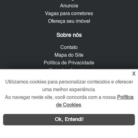
Anuncie
Vagas para corretores
Ofereça seu imóvel
Sobre nós
Contato
Mapa do Site
Política de Privacidade
Trabalhe Conosco
X
Utilizamos cookies para personalizar conteúdos e oferecer
Verificada por
uma melhor experiência.
Ao navegar neste site, você concorda com a nossa
Política
de Cookies
.
Redes Sociais
Ok, Entendi!