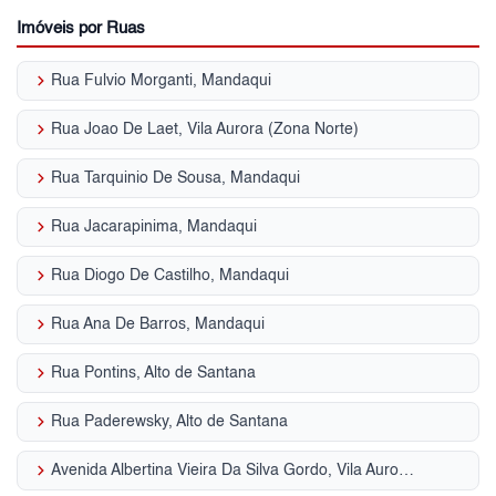
Imóveis por Ruas
keyboard_arrow_right
Rua Fulvio Morganti, Mandaqui
keyboard_arrow_right
Rua Joao De Laet, Vila Aurora (Zona Norte)
keyboard_arrow_right
Rua Tarquinio De Sousa, Mandaqui
keyboard_arrow_right
Rua Jacarapinima, Mandaqui
keyboard_arrow_right
Rua Diogo De Castilho, Mandaqui
keyboard_arrow_right
Rua Ana De Barros, Mandaqui
keyboard_arrow_right
Rua Pontins, Alto de Santana
keyboard_arrow_right
Rua Paderewsky, Alto de Santana
keyboard_arrow_right
Avenida Albertina Vieira Da Silva Gordo, Vila Aurora (Zona Norte)