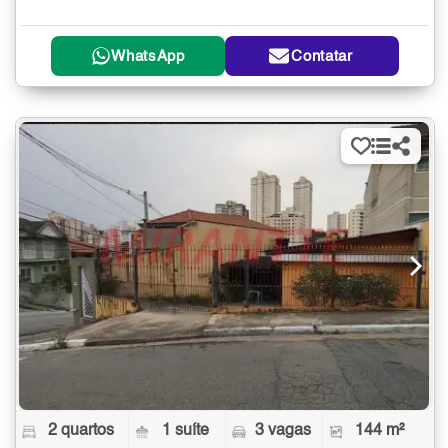
WhatsApp
Contatar
2 quartos
1 suíte
3 vagas
144 m²