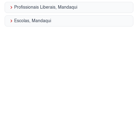
keyboard_arrow_right
Profissionais Liberais, Mandaqui
keyboard_arrow_right
Escolas, Mandaqui