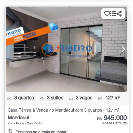
3 quartos
3 suítes
2 vagas
127 m²
Casa Térrea à Venda no Mandaqui com 3 quartos - 127 m²
945.000
Mandaqui
R$
Aceita Permuta
Zona Norte - São Paulo
Endereço no círculo do mapa