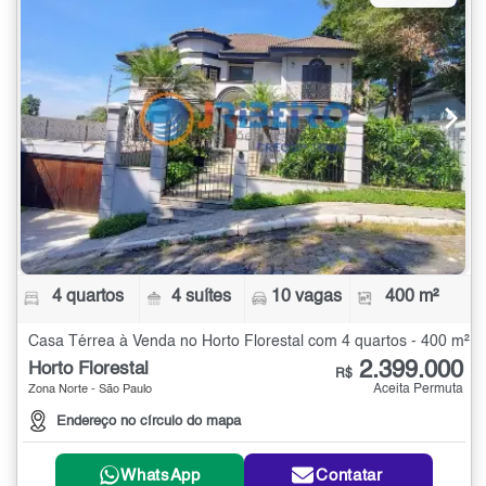
4 quartos
4 suítes
10 vagas
400 m²
Casa Térrea à Venda no Horto Florestal com 4 quartos - 400 m²
2.399.000
Horto Florestal
R$
Aceita Permuta
Zona Norte - São Paulo
Endereço no círculo do mapa
WhatsApp
Contatar