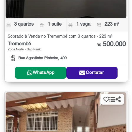
3 quartos
1 suíte
1 vaga
223 m²
Sobrado à Venda no Tremembé com 3 quartos - 223 m²
500.000
Tremembé
R$
Zona Norte - São Paulo
Rua Agostinho Pinheiro, 409
WhatsApp
Contatar