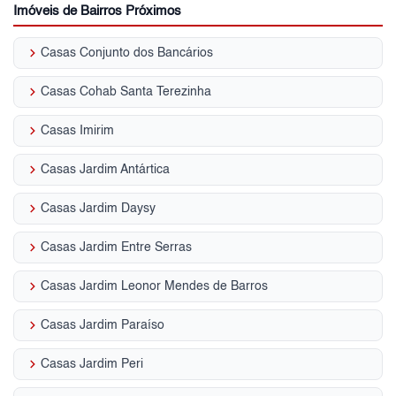
Imóveis de Bairros Próximos
keyboard_arrow_right
Casas Conjunto dos Bancários
keyboard_arrow_right
Casas Cohab Santa Terezinha
keyboard_arrow_right
Casas Imirim
keyboard_arrow_right
Casas Jardim Antártica
keyboard_arrow_right
Casas Jardim Daysy
keyboard_arrow_right
Casas Jardim Entre Serras
keyboard_arrow_right
Casas Jardim Leonor Mendes de Barros
keyboard_arrow_right
Casas Jardim Paraíso
keyboard_arrow_right
Casas Jardim Peri