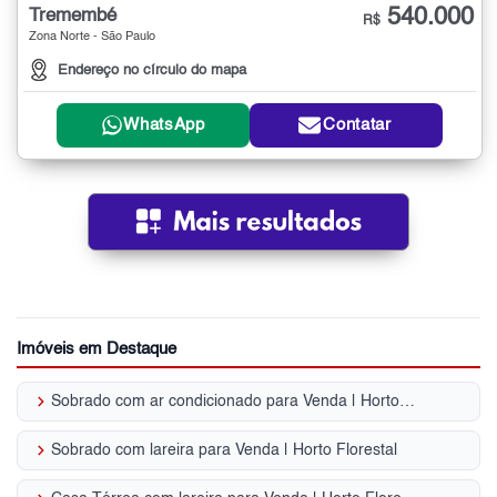
540.000
Tremembé
R$
Zona Norte - São Paulo
Endereço no círculo do mapa
WhatsApp
Contatar
Imóveis em Destaque
keyboard_arrow_right
Sobrado com ar condicionado para Venda | Horto Florestal
keyboard_arrow_right
Sobrado com lareira para Venda | Horto Florestal