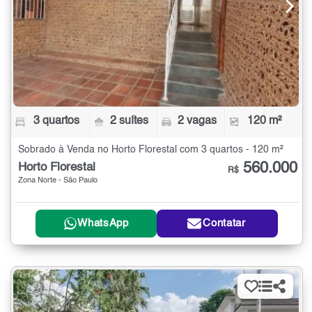
3 quartos
2 suítes
2 vagas
120 m²
Sobrado à Venda no Horto Florestal com 3 quartos - 120 m²
560.000
Horto Florestal
R$
Zona Norte - São Paulo
WhatsApp
Contatar