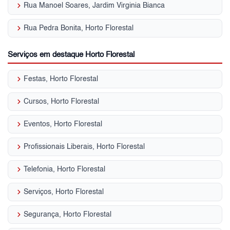
keyboard_arrow_right
Rua Manoel Soares, Jardim Virginia Bianca
keyboard_arrow_right
Rua Pedra Bonita, Horto Florestal
Serviços em destaque Horto Florestal
keyboard_arrow_right
Festas, Horto Florestal
keyboard_arrow_right
Cursos, Horto Florestal
keyboard_arrow_right
Eventos, Horto Florestal
keyboard_arrow_right
Profissionais Liberais, Horto Florestal
keyboard_arrow_right
Telefonia, Horto Florestal
keyboard_arrow_right
Serviços, Horto Florestal
keyboard_arrow_right
Segurança, Horto Florestal