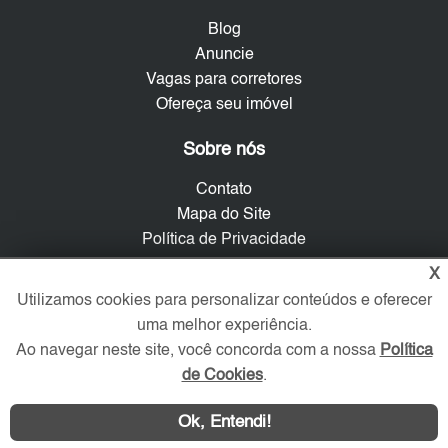
Blog
Anuncie
Vagas para corretores
Ofereça seu imóvel
Sobre nós
Contato
Mapa do Site
Política de Privacidade
Trabalhe Conosco
X
Utilizamos cookies para personalizar conteúdos e oferecer
Verificada por
uma melhor experiência.
Ao navegar neste site, você concorda com a nossa
Política
de Cookies
.
Redes Sociais
Ok, Entendi!