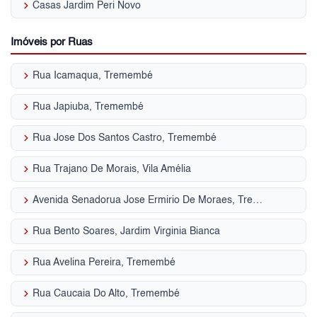
keyboard_arrow_right
Casas Jardim Peri Novo
Imóveis por Ruas
keyboard_arrow_right
Rua Icamaqua, Tremembé
keyboard_arrow_right
Rua Japiuba, Tremembé
keyboard_arrow_right
Rua Jose Dos Santos Castro, Tremembé
keyboard_arrow_right
Rua Trajano De Morais, Vila Amélia
keyboard_arrow_right
Avenida Senadorua Jose Ermirio De Moraes, Tremembé
keyboard_arrow_right
Rua Bento Soares, Jardim Virginia Bianca
keyboard_arrow_right
Rua Avelina Pereira, Tremembé
keyboard_arrow_right
Rua Caucaia Do Alto, Tremembé