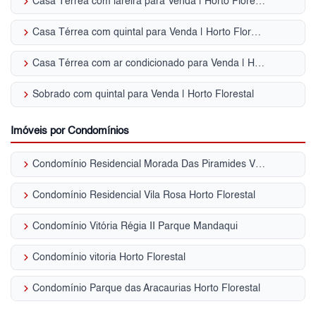
keyboard_arrow_right
Casa Térrea com lareira para Venda | Horto Florestal
keyboard_arrow_right
Casa Térrea com quintal para Venda | Horto Florestal
keyboard_arrow_right
Casa Térrea com ar condicionado para Venda | Horto Florestal
keyboard_arrow_right
Sobrado com quintal para Venda | Horto Florestal
Imóveis por Condomínios
keyboard_arrow_right
Condomínio Residencial Morada Das Piramides Vila Amália (Zona Norte)
keyboard_arrow_right
Condomínio Residencial Vila Rosa Horto Florestal
keyboard_arrow_right
Condomínio Vitória Régia II Parque Mandaqui
keyboard_arrow_right
Condomínio vitoria Horto Florestal
keyboard_arrow_right
Condomínio Parque das Aracaurias Horto Florestal