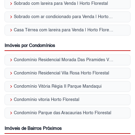
keyboard_arrow_right
Sobrado com lareira para Venda | Horto Florestal
keyboard_arrow_right
Sobrado com ar condicionado para Venda | Horto Florestal
keyboard_arrow_right
Casa Térrea com lareira para Venda | Horto Florestal
Imóveis por Condomínios
keyboard_arrow_right
Condomínio Residencial Morada Das Piramides Vila Amália (Zona Norte)
keyboard_arrow_right
Condomínio Residencial Vila Rosa Horto Florestal
keyboard_arrow_right
Condomínio Vitória Régia II Parque Mandaqui
keyboard_arrow_right
Condomínio vitoria Horto Florestal
keyboard_arrow_right
Condomínio Parque das Aracaurias Horto Florestal
Imóveis de Bairros Próximos