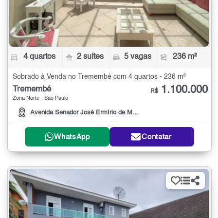
4 quartos
2 suítes
5 vagas
236 m²
Sobrado à Venda no Tremembé com 4 quartos - 236 m²
1.100.000
Tremembé
R$
Zona Norte - São Paulo
Avenida Senador José Ermírio de Moraes, 1515
WhatsApp
Contatar