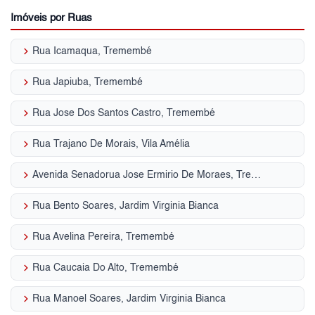
Imóveis por Ruas
keyboard_arrow_right
Rua Icamaqua, Tremembé
keyboard_arrow_right
Rua Japiuba, Tremembé
keyboard_arrow_right
Rua Jose Dos Santos Castro, Tremembé
keyboard_arrow_right
Rua Trajano De Morais, Vila Amélia
keyboard_arrow_right
Avenida Senadorua Jose Ermirio De Moraes, Tremembé
keyboard_arrow_right
Rua Bento Soares, Jardim Virginia Bianca
keyboard_arrow_right
Rua Avelina Pereira, Tremembé
keyboard_arrow_right
Rua Caucaia Do Alto, Tremembé
keyboard_arrow_right
Rua Manoel Soares, Jardim Virginia Bianca