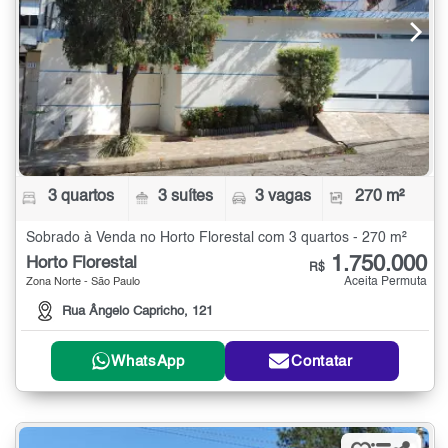
3 quartos
3 suítes
3 vagas
270 m²
Sobrado à Venda no Horto Florestal com 3 quartos - 270 m²
1.750.000
Horto Florestal
R$
Aceita Permuta
Zona Norte - São Paulo
Rua Ângelo Capricho, 121
WhatsApp
Contatar