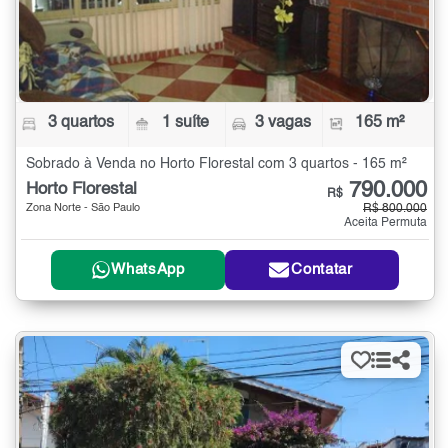
3 quartos
1 suíte
3 vagas
165 m²
Sobrado à Venda no Horto Florestal com 3 quartos - 165 m²
790.000
Horto Florestal
R$
Zona Norte - São Paulo
R$ 800.000
Aceita Permuta
WhatsApp
Contatar