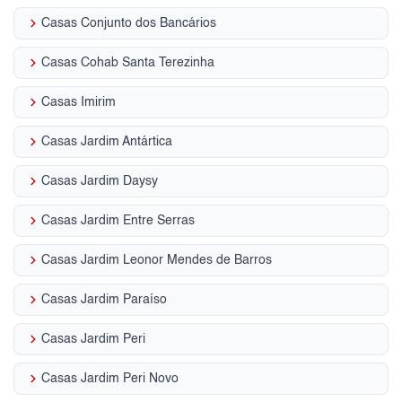
keyboard_arrow_right
Casas Conjunto dos Bancários
keyboard_arrow_right
Casas Cohab Santa Terezinha
keyboard_arrow_right
Casas Imirim
keyboard_arrow_right
Casas Jardim Antártica
keyboard_arrow_right
Casas Jardim Daysy
keyboard_arrow_right
Casas Jardim Entre Serras
keyboard_arrow_right
Casas Jardim Leonor Mendes de Barros
keyboard_arrow_right
Casas Jardim Paraíso
keyboard_arrow_right
Casas Jardim Peri
keyboard_arrow_right
Casas Jardim Peri Novo