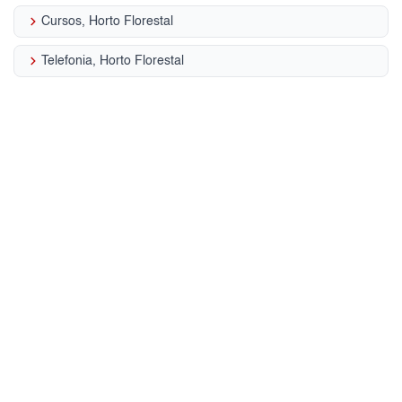
keyboard_arrow_right
Cursos, Horto Florestal
keyboard_arrow_right
Telefonia, Horto Florestal