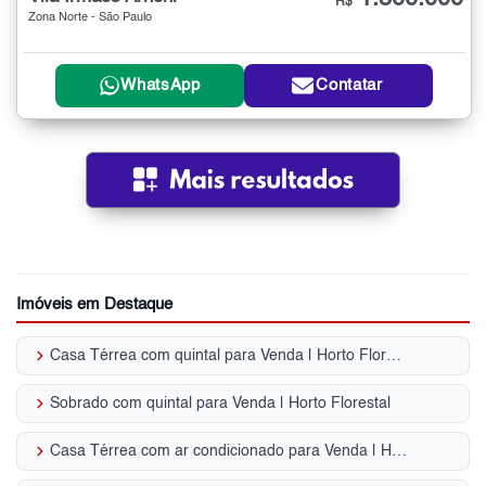
R$
Zona Norte - São Paulo
WhatsApp
Contatar
Imóveis em Destaque
keyboard_arrow_right
Casa Térrea com quintal para Venda | Horto Florestal
keyboard_arrow_right
Sobrado com quintal para Venda | Horto Florestal
keyboard_arrow_right
Casa Térrea com ar condicionado para Venda | Horto Florestal