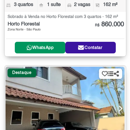
3 quartos
1 suíte
2 vagas
162 m²
Sobrado à Venda no Horto Florestal com 3 quartos - 162 m²
860.000
Horto Florestal
R$
Zona Norte - São Paulo
WhatsApp
Contatar
Destaque