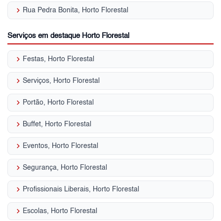
keyboard_arrow_right
Rua Pedra Bonita, Horto Florestal
Serviços em destaque Horto Florestal
keyboard_arrow_right
Festas, Horto Florestal
keyboard_arrow_right
Serviços, Horto Florestal
keyboard_arrow_right
Portão, Horto Florestal
keyboard_arrow_right
Buffet, Horto Florestal
keyboard_arrow_right
Eventos, Horto Florestal
keyboard_arrow_right
Segurança, Horto Florestal
keyboard_arrow_right
Profissionais Liberais, Horto Florestal
keyboard_arrow_right
Escolas, Horto Florestal