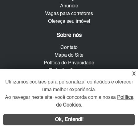
Anuncie
Vagas para corretores
Ofereça seu imóvel
Sobre nós
Contato
Mapa do Site
Política de Privacidade
Trabalhe Conosco
X
Utilizamos cookies para personalizar conteúdos e oferecer
Verificada por
uma melhor experiência.
Ao navegar neste site, você concorda com a nossa
Política
de Cookies
.
Redes Sociais
Ok, Entendi!