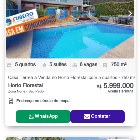
5 quartos
5 suítes
6 vagas
750 m²
Casa Térrea à Venda no Horto Florestal com 5 quartos - 750 m²
5.999.000
Horto Florestal
R$
Aceita Permuta
Zona Norte - São Paulo
Endereço no círculo do mapa
WhatsApp
Contatar