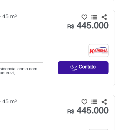
- 45 m²
445.000
R$
Contato
esidencial conta com
uruvi, ...
- 45 m²
445.000
R$