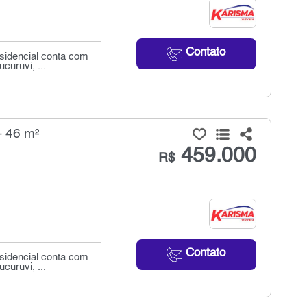
Contato
esidencial conta com
uruvi, ...
- 46 m²
459.000
R$
Contato
esidencial conta com
uruvi, ...