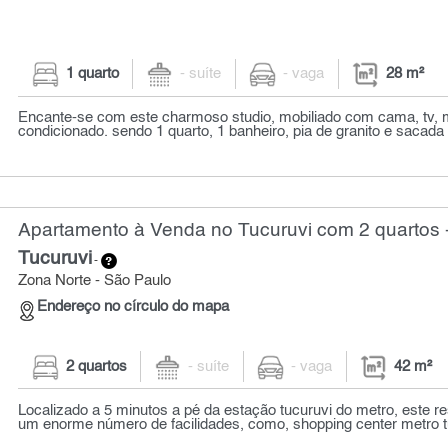
1 quarto
- suíte
- vaga
28 m²
Encante-se com este charmoso studio, mobiliado com cama, tv, m
condicionado. sendo 1 quarto, 1 banheiro, pia de granito e sacada 
Apartamento à Venda no Tucuruvi com 2 quartos 
Tucuruvi
-
Zona Norte - São Paulo
Endereço no círculo do mapa
2 quartos
- suíte
- vaga
42 m²
Localizado a 5 minutos a pé da estação tucuruvi do metro, este r
um enorme número de facilidades, como, shopping center metro tuc