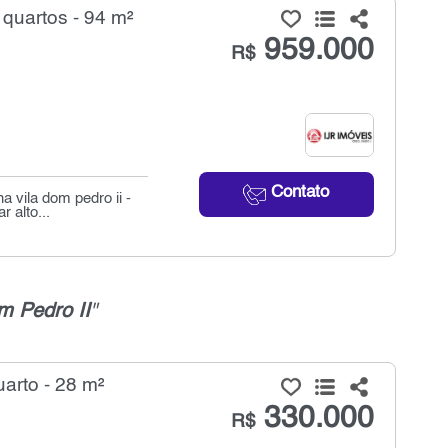
quartos - 94 m²
959.000
R$
Contato
 vila dom pedro ii -
 alto...
m Pedro II
"
arto - 28 m²
330.000
R$