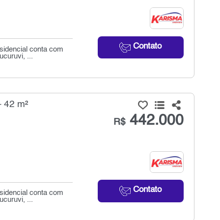
Contato
esidencial conta com
uruvi, ...
- 42 m²
442.000
R$
Contato
esidencial conta com
uruvi, ...