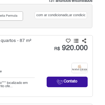
131 anúncios encontrados
eita Permuta
quartos - 87 m²
920.000
R$
²
Contato
o*** localizado em
to ofe...