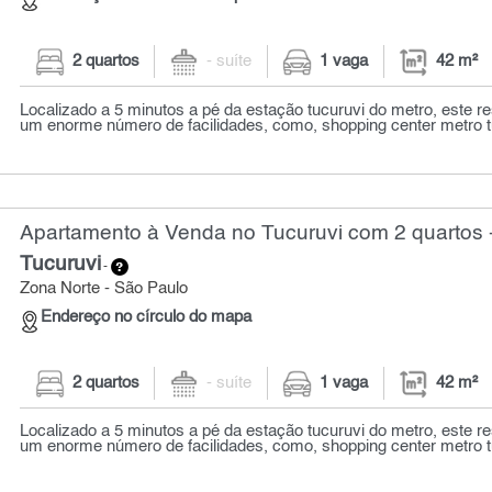
2 quartos
- suíte
1 vaga
42 m²
Localizado a 5 minutos a pé da estação tucuruvi do metro, este r
um enorme número de facilidades, como, shopping center metro tuc
Apartamento à Venda no Tucuruvi com 2 quartos 
Tucuruvi
-
Zona Norte - São Paulo
Endereço no círculo do mapa
2 quartos
- suíte
1 vaga
42 m²
Localizado a 5 minutos a pé da estação tucuruvi do metro, este r
um enorme número de facilidades, como, shopping center metro tuc