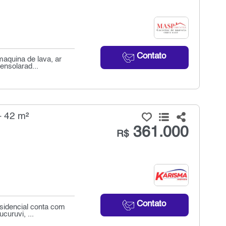
Contato
aquina de lava, ar
ensolarad...
- 42 m²
361.000
R$
Contato
esidencial conta com
uruvi, ...