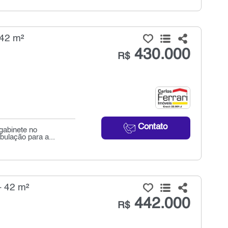
 42 m²
430.000
R$
Contato
gabinete no
ubulação para a...
- 42 m²
442.000
R$