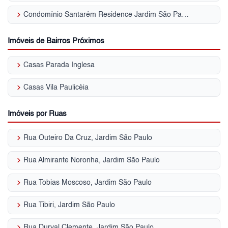
keyboard_arrow_right
Condomínio Santarém Residence Jardim São Paulo (Zona Norte)
Imóveis de Bairros Próximos
keyboard_arrow_right
Casas Parada Inglesa
keyboard_arrow_right
Casas Vila Paulicéia
Imóveis por Ruas
keyboard_arrow_right
Rua Outeiro Da Cruz, Jardim São Paulo
keyboard_arrow_right
Rua Almirante Noronha, Jardim São Paulo
keyboard_arrow_right
Rua Tobias Moscoso, Jardim São Paulo
keyboard_arrow_right
Rua Tibiri, Jardim São Paulo
keyboard_arrow_right
Rua Durval Clemente, Jardim São Paulo