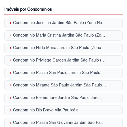
Imóveis por Condomínios
keyboard_arrow_right
Condomínio Josefina Jardim São Paulo (Zona Norte)
keyboard_arrow_right
Condomínio Maria Cristina Jardim São Paulo (Zona Norte)
keyboard_arrow_right
Condomínio Nilda Maria Jardim São Paulo (Zona Norte)
keyboard_arrow_right
Condomínio Privilege Garden Jardim São Paulo (Zona Norte)
keyboard_arrow_right
Condomínio Piazza San Paolo Jardim São Paulo (Zona Norte)
keyboard_arrow_right
Condomínio Mirante São Paulo Jardim São Paulo (Zona Norte)
keyboard_arrow_right
Condomínio Elementare Jardim São Paulo Jardim São Paulo (Zona Norte)
keyboard_arrow_right
Condomínio Rio Bravo Vila Paulicéia
keyboard_arrow_right
Condomínio Piazza San Giovanni Jardim São Paulo (Zona Norte)