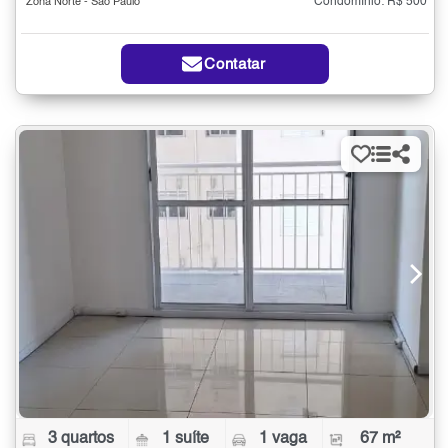
Condomínio: R$ 500
Zona Norte - São Paulo
Contatar
3 quartos
1 suíte
1 vaga
67 m²