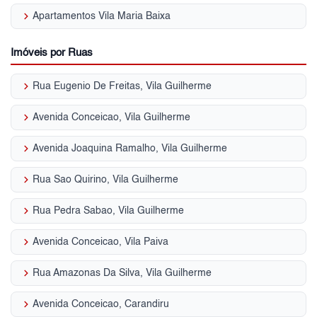
keyboard_arrow_right
Apartamentos Vila Maria Baixa
Imóveis por Ruas
keyboard_arrow_right
Rua Eugenio De Freitas, Vila Guilherme
keyboard_arrow_right
Avenida Conceicao, Vila Guilherme
keyboard_arrow_right
Avenida Joaquina Ramalho, Vila Guilherme
keyboard_arrow_right
Rua Sao Quirino, Vila Guilherme
keyboard_arrow_right
Rua Pedra Sabao, Vila Guilherme
keyboard_arrow_right
Avenida Conceicao, Vila Paiva
keyboard_arrow_right
Rua Amazonas Da Silva, Vila Guilherme
keyboard_arrow_right
Avenida Conceicao, Carandiru