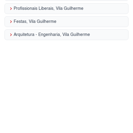
keyboard_arrow_right
Profissionais Liberais, Vila Guilherme
keyboard_arrow_right
Festas, Vila Guilherme
keyboard_arrow_right
Arquitetura - Engenharia, Vila Guilherme