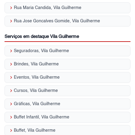
keyboard_arrow_right
Rua Maria Candida, Vila Guilherme
keyboard_arrow_right
Rua Jose Goncalves Gomide, Vila Guilherme
Serviços em destaque Vila Guilherme
keyboard_arrow_right
Seguradoras, Vila Guilherme
keyboard_arrow_right
Brindes, Vila Guilherme
keyboard_arrow_right
Eventos, Vila Guilherme
keyboard_arrow_right
Cursos, Vila Guilherme
keyboard_arrow_right
Gráficas, Vila Guilherme
keyboard_arrow_right
Buffet Infantil, Vila Guilherme
keyboard_arrow_right
Buffet, Vila Guilherme