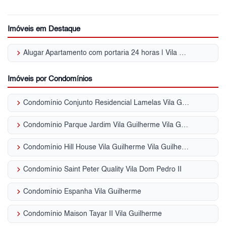
Imóveis em Destaque
keyboard_arrow_right
Alugar Apartamento com portaria 24 horas | Vila Guilherme
Imóveis por Condomínios
keyboard_arrow_right
Condomínio Conjunto Residencial Lamelas Vila Guilherme
keyboard_arrow_right
Condomínio Parque Jardim Vila Guilherme Vila Guilherme
keyboard_arrow_right
Condomínio Hill House Vila Guilherme Vila Guilherme
keyboard_arrow_right
Condomínio Saint Peter Quality Vila Dom Pedro II
keyboard_arrow_right
Condomínio Espanha Vila Guilherme
keyboard_arrow_right
Condomínio Maison Tayar II Vila Guilherme