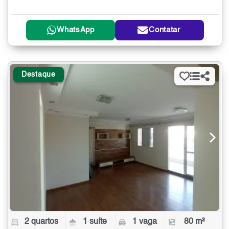
WhatsApp
Contatar
Destaque
2 quartos
1 suíte
1 vaga
80 m²