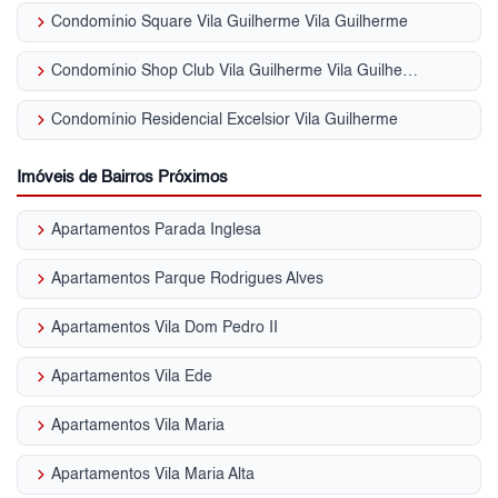
keyboard_arrow_right
Condomínio Square Vila Guilherme Vila Guilherme
keyboard_arrow_right
Condomínio Shop Club Vila Guilherme Vila Guilherme
keyboard_arrow_right
Condomínio Residencial Excelsior Vila Guilherme
Imóveis de Bairros Próximos
keyboard_arrow_right
Apartamentos Parada Inglesa
keyboard_arrow_right
Apartamentos Parque Rodrigues Alves
keyboard_arrow_right
Apartamentos Vila Dom Pedro II
keyboard_arrow_right
Apartamentos Vila Ede
keyboard_arrow_right
Apartamentos Vila Maria
keyboard_arrow_right
Apartamentos Vila Maria Alta