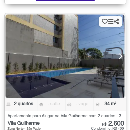
2 quartos
- suíte
- vaga
34 m²
Apartamento para Alugar na Vila Guilherme com 2 quartos - 34 m²
2.600
Vila Guilherme
R$
Condomínio: R$ 400
Zona Norte - São Paulo