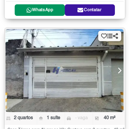
WhatsApp
Contatar
2 quartos
1 suíte
- vaga
40 m²