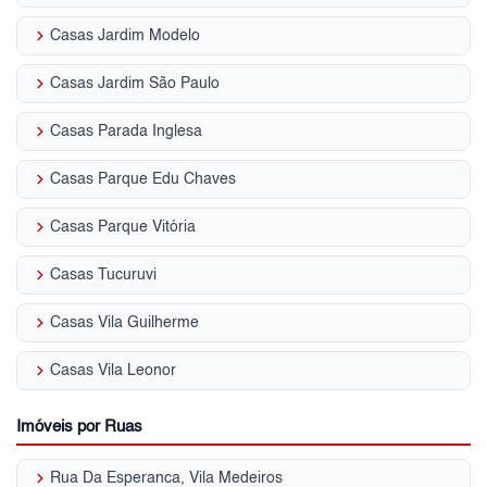
keyboard_arrow_right
Casas Jardim Modelo
keyboard_arrow_right
Casas Jardim São Paulo
keyboard_arrow_right
Casas Parada Inglesa
keyboard_arrow_right
Casas Parque Edu Chaves
keyboard_arrow_right
Casas Parque Vitória
keyboard_arrow_right
Casas Tucuruvi
keyboard_arrow_right
Casas Vila Guilherme
keyboard_arrow_right
Casas Vila Leonor
Imóveis por Ruas
keyboard_arrow_right
Rua Da Esperanca, Vila Medeiros