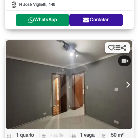
R José Viglietti, 148
WhatsApp
Contatar
1 quarto
- suíte
1 vaga
50 m²