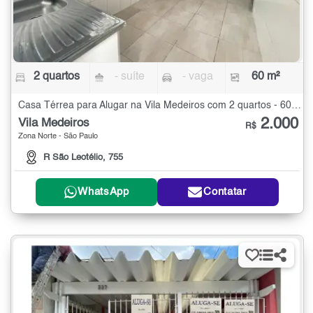
2 quartos
- suíte
- vaga
60 m²
Casa Térrea para Alugar na Vila Medeiros com 2 quartos - 60 m²
2.000
Vila Medeiros
R$
Zona Norte - São Paulo
R São Leotélio, 755
WhatsApp
Contatar