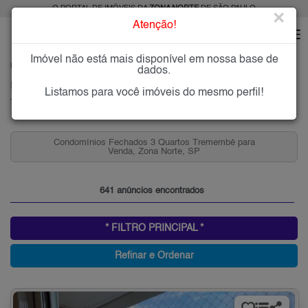
O PORTAL DE IMÓVEIS DA
ZONA NORTE
DE SÃO PAULO
×
Atenção!
Imóvel não está mais disponível em nossa base de
HOME
ZONA NORTE
COMPRAR
TREMEMBÉ
dados.
Imóveis à Venda no Tremembé, Zona Norte de São Paulo
Listamos para você imóveis do mesmo perfil!
Tremembé, Zona Norte
Condomínios Fechados 2 Quartos Tremembé para
Venda, Zona Norte, SP
641 anúncios encontrados
* FILTRO PRINCIPAL *
Refinar e Ordenar