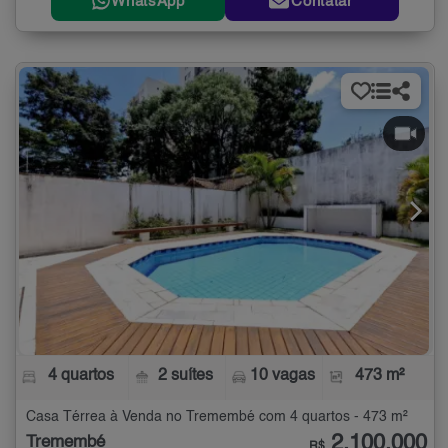
WhatsApp
Contatar
4 quartos
2 suítes
10 vagas
473 m²
Casa Térrea à Venda no Tremembé com 4 quartos - 473 m²
2.100.000
Tremembé
R$