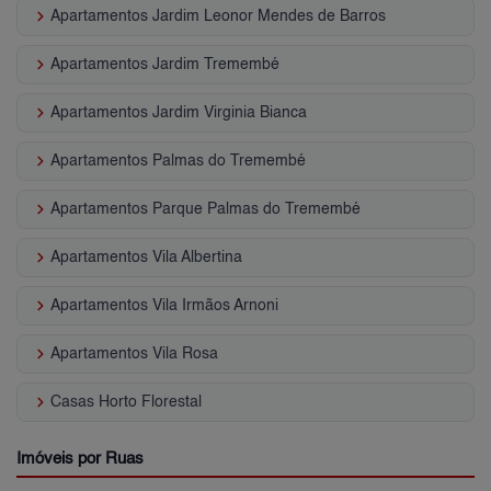
keyboard_arrow_right
Apartamentos Jardim Leonor Mendes de Barros
keyboard_arrow_right
Apartamentos Jardim Tremembé
keyboard_arrow_right
Apartamentos Jardim Virginia Bianca
keyboard_arrow_right
Apartamentos Palmas do Tremembé
keyboard_arrow_right
Apartamentos Parque Palmas do Tremembé
keyboard_arrow_right
Apartamentos Vila Albertina
keyboard_arrow_right
Apartamentos Vila Irmãos Arnoni
keyboard_arrow_right
Apartamentos Vila Rosa
keyboard_arrow_right
Casas Horto Florestal
Imóveis por Ruas