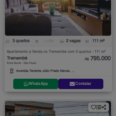
3 quartos
- suíte
2 vagas
111 m²
Apartamento à Venda no Tremembé com 3 quartos - 111 m²
795.000
Tremembé
R$
Zona Norte - São Paulo
Avenida Tenente Júlio Prado Neves, 120
WhatsApp
Contatar