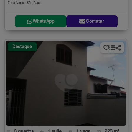
Zona Norte - São Paulo
WhatsApp
Contatar
Destaque
3 quartos
1 suíte
1 vaga
223 m²