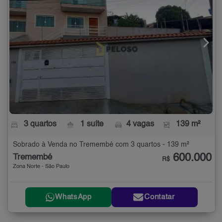
3 quartos
1 suíte
4 vagas
139 m²
Sobrado à Venda no Tremembé com 3 quartos - 139 m²
600.000
Tremembé
R$
Zona Norte - São Paulo
WhatsApp
Contatar