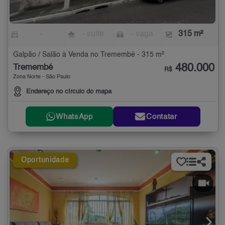
-
- suíte
- vaga
315 m²
Galpão / Salão à Venda no Tremembé - 315 m²
480.000
Tremembé
R$
Zona Norte - São Paulo
Endereço no círculo do mapa
WhatsApp
Contatar
Oportunidade