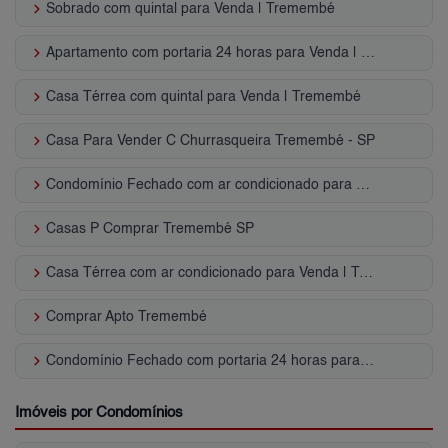
keyboard_arrow_right
Sobrado com quintal para Venda | Tremembé
keyboard_arrow_right
Apartamento com portaria 24 horas para Venda | Tremembé
keyboard_arrow_right
Casa Térrea com quintal para Venda | Tremembé
keyboard_arrow_right
Casa Para Vender C Churrasqueira Tremembé - SP
keyboard_arrow_right
Condomínio Fechado com ar condicionado para Venda | Tremembé
keyboard_arrow_right
Casas P Comprar Tremembé SP
keyboard_arrow_right
Casa Térrea com ar condicionado para Venda | Tremembé
keyboard_arrow_right
Comprar Apto Tremembé
keyboard_arrow_right
Condomínio Fechado com portaria 24 horas para Venda | Tremembé
Imóveis por Condomínios