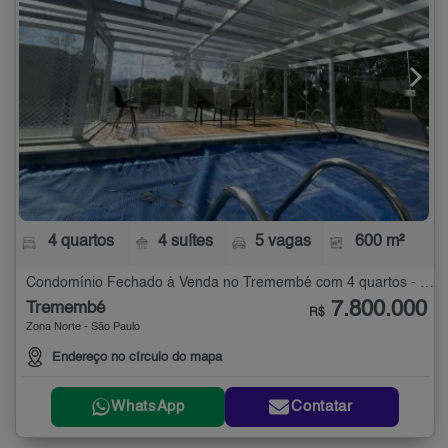
4 quartos
4 suítes
5 vagas
600 m²
Condomínio Fechado à Venda no Tremembé com 4 quartos - 600 m²
7.800.000
Tremembé
R$
Zona Norte - São Paulo
Endereço no círculo do mapa
WhatsApp
Contatar