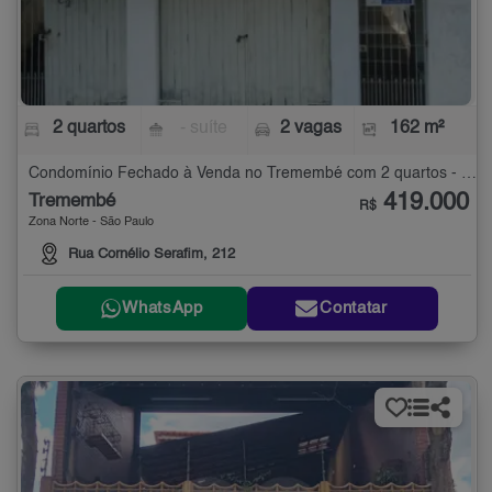
2 quartos
- suíte
2 vagas
162 m²
Condomínio Fechado à Venda no Tremembé com 2 quartos - 162 m²
419.000
Tremembé
R$
Zona Norte - São Paulo
Rua Cornélio Serafim, 212
WhatsApp
Contatar