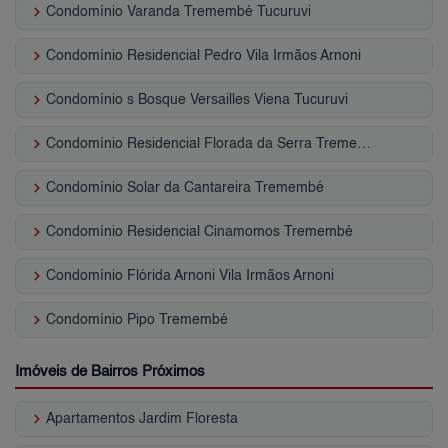
keyboard_arrow_right
Condomínio Varanda Tremembé Tucuruvi
keyboard_arrow_right
Condomínio Residencial Pedro Vila Irmãos Arnoni
keyboard_arrow_right
Condomínio s Bosque Versailles Viena Tucuruvi
keyboard_arrow_right
Condomínio Residencial Florada da Serra Tremembé
keyboard_arrow_right
Condomínio Solar da Cantareira Tremembé
keyboard_arrow_right
Condomínio Residencial Cinamomos Tremembé
keyboard_arrow_right
Condomínio Flórida Arnoni Vila Irmãos Arnoni
keyboard_arrow_right
Condomínio Pipo Tremembé
Imóveis de Bairros Próximos
keyboard_arrow_right
Apartamentos Jardim Floresta