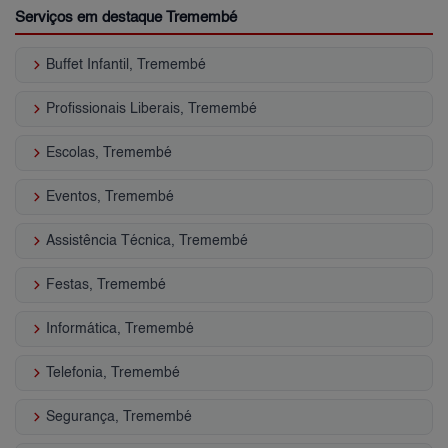
Serviços em destaque Tremembé
keyboard_arrow_right
Buffet Infantil, Tremembé
keyboard_arrow_right
Profissionais Liberais, Tremembé
keyboard_arrow_right
Escolas, Tremembé
keyboard_arrow_right
Eventos, Tremembé
keyboard_arrow_right
Assistência Técnica, Tremembé
keyboard_arrow_right
Festas, Tremembé
keyboard_arrow_right
Informática, Tremembé
keyboard_arrow_right
Telefonia, Tremembé
keyboard_arrow_right
Segurança, Tremembé