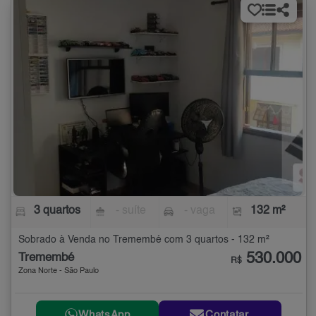
3 quartos
- suíte
- vaga
132 m²
Sobrado à Venda no Tremembé com 3 quartos - 132 m²
530.000
Tremembé
R$
Zona Norte - São Paulo
WhatsApp
Contatar