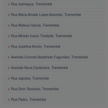
keyboard_arrow_right
Rua Icamaqua, Tremembé
keyboard_arrow_right
Rua Maria Amalia Lopes Azevedo, Tremembé
keyboard_arrow_right
Rua Mateus Garcia, Tremembé
keyboard_arrow_right
Rua Alfredo Inacio Trindade, Tremembé
keyboard_arrow_right
Rua Josefina Arnoni, Tremembé
keyboard_arrow_right
Avenida Coronel Sezefredo Fagundes, Tremembé
keyboard_arrow_right
Avenida Nova Cantareira, Tremembé
keyboard_arrow_right
Rua Japiuba, Tremembé
keyboard_arrow_right
Rua Dom Teodosio, Tremembé
keyboard_arrow_right
Rua Pedro, Tremembé