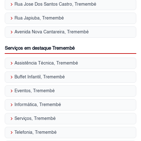
keyboard_arrow_right
Rua Jose Dos Santos Castro, Tremembé
keyboard_arrow_right
Rua Japiuba, Tremembé
keyboard_arrow_right
Avenida Nova Cantareira, Tremembé
Serviços em destaque Tremembé
keyboard_arrow_right
Assistência Técnica, Tremembé
keyboard_arrow_right
Buffet Infantil, Tremembé
keyboard_arrow_right
Eventos, Tremembé
keyboard_arrow_right
Informática, Tremembé
keyboard_arrow_right
Serviços, Tremembé
keyboard_arrow_right
Telefonia, Tremembé