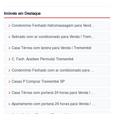
Imóveis em Destaque
keyboard_arrow_right
Condomínio Fechado hidromassagem para Venda | Tremembé
keyboard_arrow_right
Sobrado com ar condicionado para Venda | Tremembé
keyboard_arrow_right
Casa Térrea com lareira para Venda | Tremembé
keyboard_arrow_right
C. Fech. Aceitam Permuta| Tremembé
keyboard_arrow_right
Condomínio Fechado com ar condicionado para Venda | Tremembé
keyboard_arrow_right
Casas P Comprar Tremembé SP
keyboard_arrow_right
Casa Térrea com portaria 24 horas para Venda | Tremembé
keyboard_arrow_right
Apartamento com portaria 24 horas para Venda | Tremembé