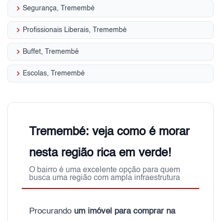
keyboard_arrow_right
Segurança, Tremembé
keyboard_arrow_right
Profissionais Liberais, Tremembé
keyboard_arrow_right
Buffet, Tremembé
keyboard_arrow_right
Escolas, Tremembé
Tremembé: veja como é morar
nesta região rica em verde!
O bairro é uma excelente opção para quem
busca uma região com ampla infraestrutura
Procurando
um imóvel para comprar na