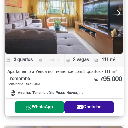
3 quartos
- suíte
2 vagas
111 m²
Apartamento à Venda no Tremembé com 3 quartos - 111 m²
795.000
Tremembé
R$
Zona Norte - São Paulo
Avenida Tenente Júlio Prado Neves, 120
WhatsApp
Contatar