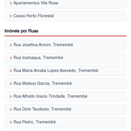
keyboard_arrow_right
Apartamentos Vila Rosa
keyboard_arrow_right
Casas Horto Florestal
Imóveis por Ruas
keyboard_arrow_right
Rua Josefina Arnoni, Tremembé
keyboard_arrow_right
Rua Icamaqua, Tremembé
keyboard_arrow_right
Rua Maria Amalia Lopes Azevedo, Tremembé
keyboard_arrow_right
Rua Mateus Garcia, Tremembé
keyboard_arrow_right
Rua Alfredo Inacio Trindade, Tremembé
keyboard_arrow_right
Rua Dom Teodosio, Tremembé
keyboard_arrow_right
Rua Pedro, Tremembé