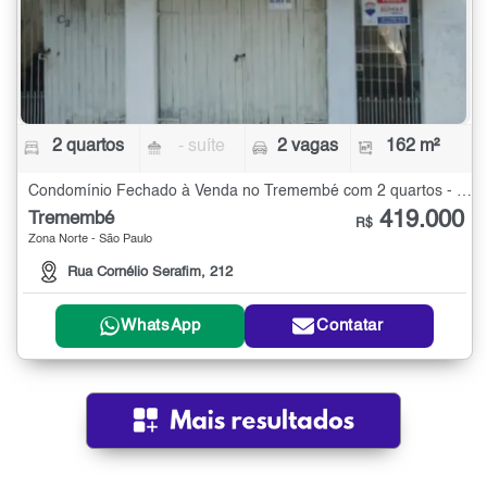
2 quartos
- suíte
2 vagas
162 m²
Condomínio Fechado à Venda no Tremembé com 2 quartos - 162 m²
419.000
Tremembé
R$
Zona Norte - São Paulo
Rua Cornélio Serafim, 212
WhatsApp
Contatar