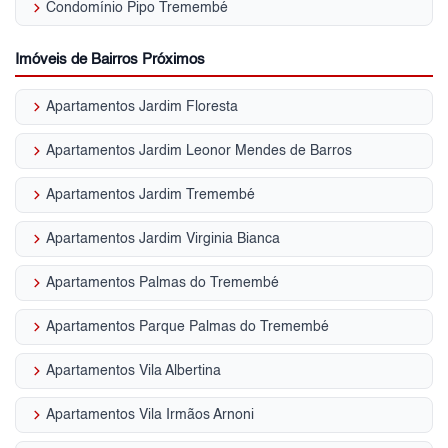
keyboard_arrow_right
Condomínio Pipo Tremembé
Imóveis de Bairros Próximos
keyboard_arrow_right
Apartamentos Jardim Floresta
keyboard_arrow_right
Apartamentos Jardim Leonor Mendes de Barros
keyboard_arrow_right
Apartamentos Jardim Tremembé
keyboard_arrow_right
Apartamentos Jardim Virginia Bianca
keyboard_arrow_right
Apartamentos Palmas do Tremembé
keyboard_arrow_right
Apartamentos Parque Palmas do Tremembé
keyboard_arrow_right
Apartamentos Vila Albertina
keyboard_arrow_right
Apartamentos Vila Irmãos Arnoni