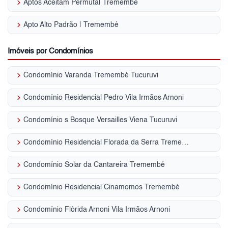
keyboard_arrow_right
Aptos Aceitam Permuta| Tremembé
keyboard_arrow_right
Apto Alto Padrão | Tremembé
Imóveis por Condomínios
keyboard_arrow_right
Condomínio Varanda Tremembé Tucuruvi
keyboard_arrow_right
Condomínio Residencial Pedro Vila Irmãos Arnoni
keyboard_arrow_right
Condomínio s Bosque Versailles Viena Tucuruvi
keyboard_arrow_right
Condomínio Residencial Florada da Serra Tremembé
keyboard_arrow_right
Condomínio Solar da Cantareira Tremembé
keyboard_arrow_right
Condomínio Residencial Cinamomos Tremembé
keyboard_arrow_right
Condomínio Flórida Arnoni Vila Irmãos Arnoni