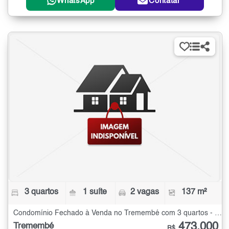
WhatsApp
Contatar
3 quartos
1 suíte
2 vagas
137 m²
Condomínio Fechado à Venda no Tremembé com 3 quartos - 137 m²
473.000
Tremembé
R$