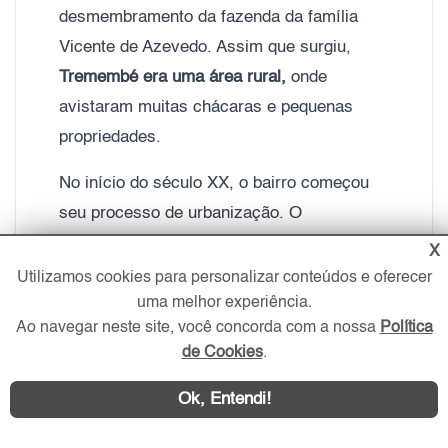
desmembramento da fazenda da família
Vicente de Azevedo. Assim que surgiu,
Tremembé era uma área rural,
onde
avistaram muitas chácaras e pequenas
propriedades.
No início do século XX, o bairro começou
seu processo de urbanização. O
crescimento da cidade de São Paulo e a
X
construção do
Tramway da Cantareira,
que
Utilizamos cookies para personalizar conteúdos e oferecer
ligava o centro da cidade ao bairro,
uma melhor experiência.
Ao navegar neste site, você concorda com a nossa
Política
contribuíram para esse processo.
de Cookies
.
Na década de 1930, o bairro recebeu
Ok, Entendi!
imigrantes de diversas nacionalidades,
entre eles, portugueses, italianos, alemães