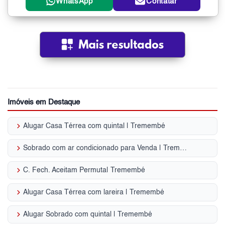
WhatsApp
Contatar
Imóveis em Destaque
keyboard_arrow_right
Alugar Casa Térrea com quintal | Tremembé
keyboard_arrow_right
Sobrado com ar condicionado para Venda | Tremembé
keyboard_arrow_right
C. Fech. Aceitam Permuta| Tremembé
keyboard_arrow_right
Alugar Casa Térrea com lareira | Tremembé
keyboard_arrow_right
Alugar Sobrado com quintal | Tremembé