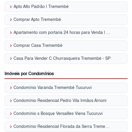
keyboard_arrow_right
Apto Alto Padrão | Tremembé
keyboard_arrow_right
Comprar Apto Tremembé
keyboard_arrow_right
Apartamento com portaria 24 horas para Venda | Tremembé
keyboard_arrow_right
Comprar Casa Tremembé
keyboard_arrow_right
Casa Para Vender C Churrasqueira Tremembé - SP
Imóveis por Condomínios
keyboard_arrow_right
Condomínio Varanda Tremembé Tucuruvi
keyboard_arrow_right
Condomínio Residencial Pedro Vila Irmãos Arnoni
keyboard_arrow_right
Condomínio s Bosque Versailles Viena Tucuruvi
keyboard_arrow_right
Condomínio Residencial Florada da Serra Tremembé