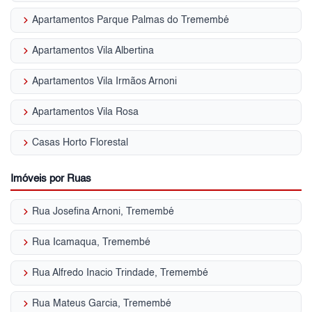
keyboard_arrow_right
Apartamentos Parque Palmas do Tremembé
keyboard_arrow_right
Apartamentos Vila Albertina
keyboard_arrow_right
Apartamentos Vila Irmãos Arnoni
keyboard_arrow_right
Apartamentos Vila Rosa
keyboard_arrow_right
Casas Horto Florestal
Imóveis por Ruas
keyboard_arrow_right
Rua Josefina Arnoni, Tremembé
keyboard_arrow_right
Rua Icamaqua, Tremembé
keyboard_arrow_right
Rua Alfredo Inacio Trindade, Tremembé
keyboard_arrow_right
Rua Mateus Garcia, Tremembé