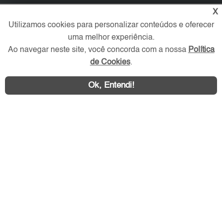
X
Verificada por
Utilizamos cookies para personalizar conteúdos e oferecer
uma melhor experiência.
Redes Sociais
Ao navegar neste site, você concorda com a nossa
Política
de Cookies
.
Ok, Entendi!
Área exclusiva aos anunciantes,
acesse sua conta: