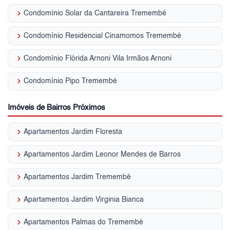
keyboard_arrow_right
Condomínio Solar da Cantareira Tremembé
keyboard_arrow_right
Condomínio Residencial Cinamomos Tremembé
keyboard_arrow_right
Condomínio Flórida Arnoni Vila Irmãos Arnoni
keyboard_arrow_right
Condomínio Pipo Tremembé
Imóveis de Bairros Próximos
keyboard_arrow_right
Apartamentos Jardim Floresta
keyboard_arrow_right
Apartamentos Jardim Leonor Mendes de Barros
keyboard_arrow_right
Apartamentos Jardim Tremembé
keyboard_arrow_right
Apartamentos Jardim Virginia Bianca
keyboard_arrow_right
Apartamentos Palmas do Tremembé