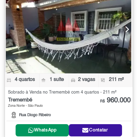
4 quartos
1 suíte
2 vagas
211 m²
Sobrado à Venda no Tremembé com 4 quartos - 211 m²
960.000
Tremembé
R$
Zona Norte - São Paulo
Rua Diogo Ribeiro
WhatsApp
Contatar