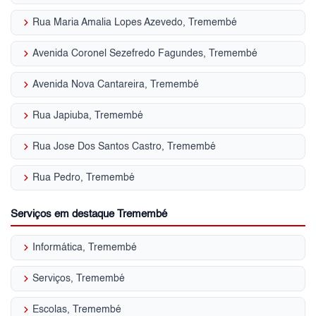
keyboard_arrow_right
Rua Maria Amalia Lopes Azevedo, Tremembé
keyboard_arrow_right
Avenida Coronel Sezefredo Fagundes, Tremembé
keyboard_arrow_right
Avenida Nova Cantareira, Tremembé
keyboard_arrow_right
Rua Japiuba, Tremembé
keyboard_arrow_right
Rua Jose Dos Santos Castro, Tremembé
keyboard_arrow_right
Rua Pedro, Tremembé
Serviços em destaque Tremembé
keyboard_arrow_right
Informática, Tremembé
keyboard_arrow_right
Serviços, Tremembé
keyboard_arrow_right
Escolas, Tremembé