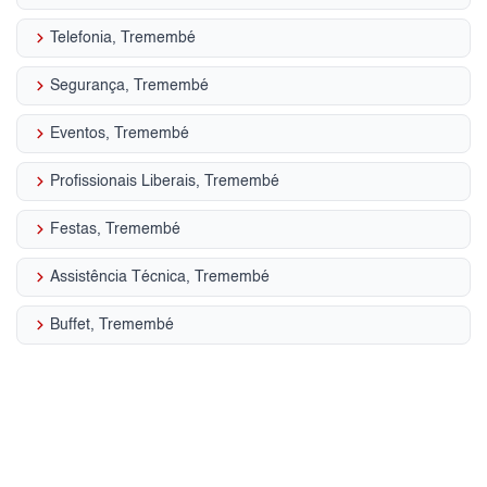
keyboard_arrow_right
Telefonia, Tremembé
keyboard_arrow_right
Segurança, Tremembé
keyboard_arrow_right
Eventos, Tremembé
keyboard_arrow_right
Profissionais Liberais, Tremembé
keyboard_arrow_right
Festas, Tremembé
keyboard_arrow_right
Assistência Técnica, Tremembé
keyboard_arrow_right
Buffet, Tremembé