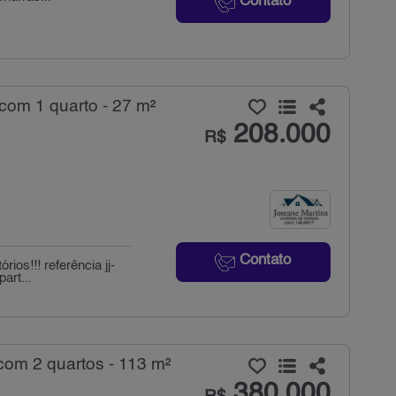
Contato
com 1 quarto - 27 m²
208.000
R$
Contato
os!!! referência jj-
art...
com 2 quartos - 113 m²
380.000