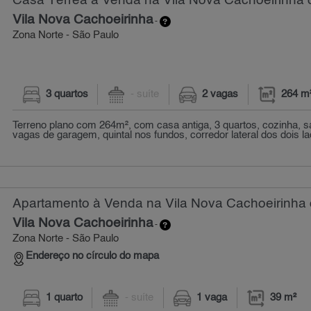
Casa Térrea à Venda na Vila Nova Cachoeirinha 
Vila Nova Cachoeirinha
-
Zona Norte - São Paulo
3 quartos
- suíte
2 vagas
264 m
Terreno plano com 264m², com casa antiga, 3 quartos, cozinha, sa
vagas de garagem, quintal nos fundos, corredor lateral dos dois la
Apartamento à Venda na Vila Nova Cachoeirinha 
Vila Nova Cachoeirinha
-
Zona Norte - São Paulo
Endereço no círculo do mapa
1 quarto
- suíte
1 vaga
39 m²