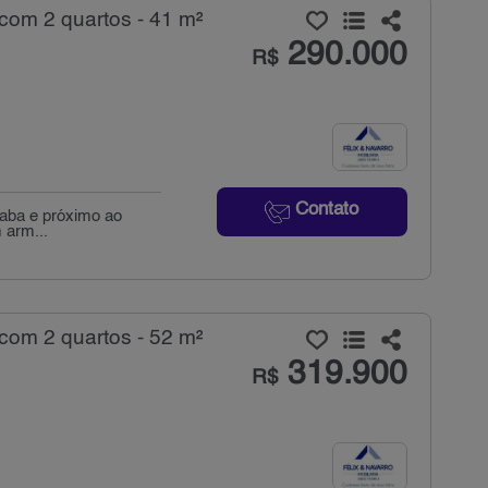
com 2 quartos - 41 m²
290.000
R$
Contato
raba e próximo ao
 arm...
com 2 quartos - 52 m²
319.900
R$