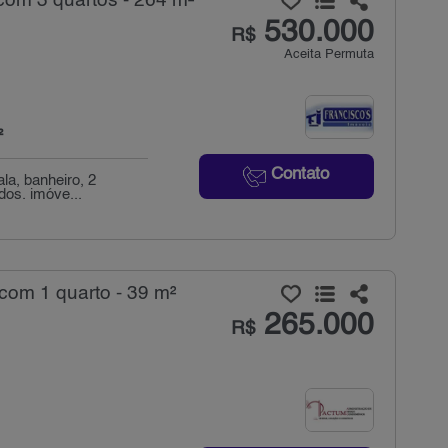
com 3 quartos - 264 m²
530.000
R$
Aceita Permuta
²
Contato
la, banheiro, 2
dos. imóve...
com 1 quarto - 39 m²
265.000
R$