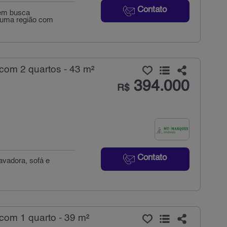
Contato
uem busca
m uma região com
com 2 quartos - 43 m²
394.000
R$
Contato
avadora, sofá e
com 1 quarto - 39 m²