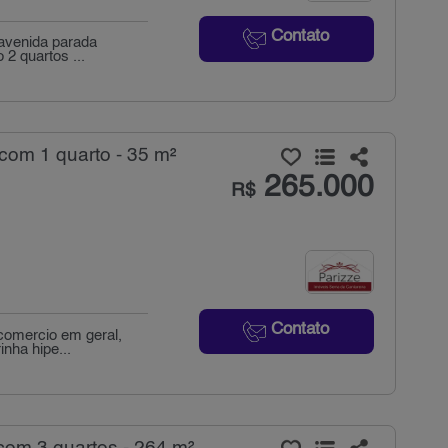
Contato
avenida parada
2 quartos ...
com 1 quarto - 35 m²
265.000
R$
Contato
 comercio em geral,
nha hipe...