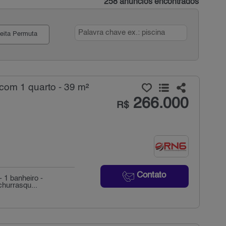
258 anúncios encontrados
eita Permuta
com 1 quarto - 39 m²
266.000
R$
Contato
- 1 banheiro -
churrasqu...