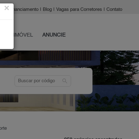
×
a?
|
Financiamento
|
Blog
|
Vagas para Corretores
|
Contato
 SEU IMÓVEL
ANUNCIE
search
orte