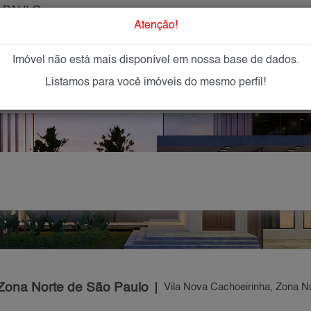
 PAULO
O que Procur
Atenção!
Imóvel não está mais disponível em nossa base de dados.
GAR
IMÓVEIS NOVOS
IMOBILIÁRIAS
OFEREÇA
Listamos para você imóveis do mesmo perfil!
 Zona Norte de São Paulo
Vila Nova Cachoeirinha, Zona N