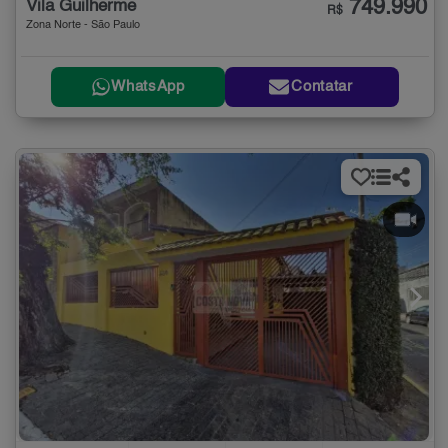
749.990
Vila Guilherme
R$
Zona Norte - São Paulo
WhatsApp
Contatar