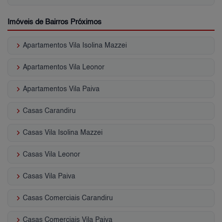
Imóveis de Bairros Próximos
keyboard_arrow_right
Apartamentos Vila Isolina Mazzei
keyboard_arrow_right
Apartamentos Vila Leonor
keyboard_arrow_right
Apartamentos Vila Paiva
keyboard_arrow_right
Casas Carandiru
keyboard_arrow_right
Casas Vila Isolina Mazzei
keyboard_arrow_right
Casas Vila Leonor
keyboard_arrow_right
Casas Vila Paiva
keyboard_arrow_right
Casas Comerciais Carandiru
keyboard_arrow_right
Casas Comerciais Vila Paiva