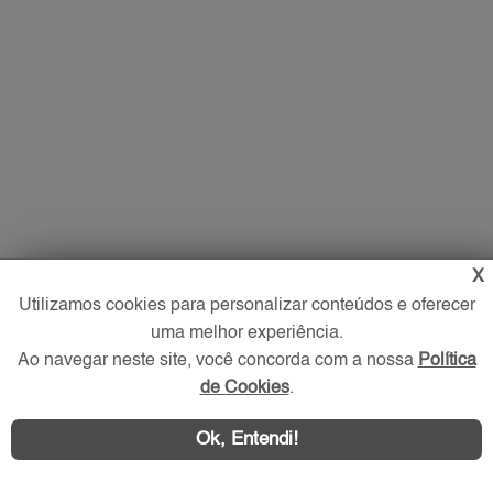
X
Imóveis
Utilizamos cookies para personalizar conteúdos e oferecer
uma melhor experiência.
Comprar
Ao navegar neste site, você concorda com a nossa
Política
Alugar
de Cookies
.
Imóveis Novos
Imobiliária
Ok, Entendi!
O que procura?
Favoritos