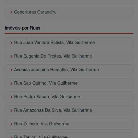
keyboard_arrow_right
Coberturas Carandiru
Imóveis por Ruas
keyboard_arrow_right
Rua Joao Ventura Batista, Vila Guilherme
keyboard_arrow_right
Rua Eugenio De Freitas, Vila Guilherme
keyboard_arrow_right
Avenida Joaquina Ramalho, Vila Guilherme
keyboard_arrow_right
Rua Sao Quirino, Vila Guilherme
keyboard_arrow_right
Rua Pedra Sabao, Vila Guilherme
keyboard_arrow_right
Rua Amazonas Da Silva, Vila Guilherme
keyboard_arrow_right
Rua Zulmira, Vila Guilherme
keyboard_arrow_right
Rua Tapirai, Vila Guilherme