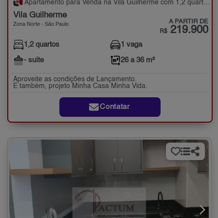
Apartamento para Venda na Vila Guilherme com 1,2 quartos - 26 a 36 m²
Vila Guilherme
A PARTIR DE
Zona Norte - São Paulo
219.900
R$
1,2 quartos
1 vaga
- suíte
26 a 36 m²
Aproveite as condições de Lançamento.
E também, projeto Minha Casa Minha Vida.
Contatar