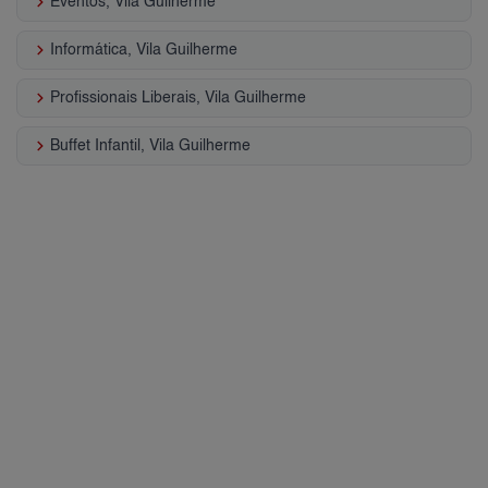
keyboard_arrow_right
Eventos, Vila Guilherme
keyboard_arrow_right
Informática, Vila Guilherme
keyboard_arrow_right
Profissionais Liberais, Vila Guilherme
keyboard_arrow_right
Buffet Infantil, Vila Guilherme