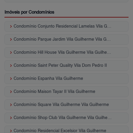
Imóveis por Condomínios
keyboard_arrow_right
Condomínio Conjunto Residencial Lamelas Vila Guilherme
keyboard_arrow_right
Condomínio Parque Jardim Vila Guilherme Vila Guilherme
keyboard_arrow_right
Condomínio Hill House Vila Guilherme Vila Guilherme
keyboard_arrow_right
Condomínio Saint Peter Quality Vila Dom Pedro II
keyboard_arrow_right
Condomínio Espanha Vila Guilherme
keyboard_arrow_right
Condomínio Maison Tayar II Vila Guilherme
keyboard_arrow_right
Condomínio Square Vila Guilherme Vila Guilherme
keyboard_arrow_right
Condomínio Shop Club Vila Guilherme Vila Guilherme
keyboard_arrow_right
Condomínio Residencial Excelsior Vila Guilherme