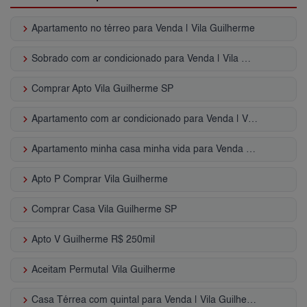
keyboard_arrow_right
Apartamento no térreo para Venda | Vila Guilherme
keyboard_arrow_right
Sobrado com ar condicionado para Venda | Vila Guilherme
keyboard_arrow_right
Comprar Apto Vila Guilherme SP
keyboard_arrow_right
Apartamento com ar condicionado para Venda | Vila Guilherme
keyboard_arrow_right
Apartamento minha casa minha vida para Venda | Vila Guilherme
keyboard_arrow_right
Apto P Comprar Vila Guilherme
keyboard_arrow_right
Comprar Casa Vila Guilherme SP
keyboard_arrow_right
Apto V Guilherme R$ 250mil
keyboard_arrow_right
Aceitam Permuta| Vila Guilherme
keyboard_arrow_right
Casa Térrea com quintal para Venda | Vila Guilherme