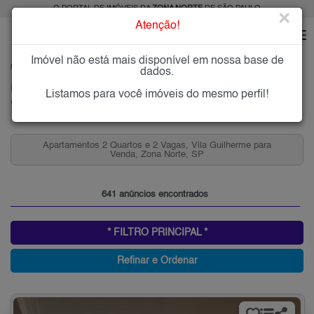
O PORTAL DE IMÓVEIS DA
ZONA NORTE
DE SÃO PAULO
×
Atenção!
Imóvel não está mais disponível em nossa base de
HOME
ZONA NORTE
COMPRAR
VILA GUILHERME
dados.
Imóveis à Venda na Vila Guilherme, Zona Norte de São Paulo
Listamos para você imóveis do mesmo perfil!
Vila Guilherme, Zona Norte
Apartamentos 2 quartos, Vila Guilherme para Venda,
Zona Norte, SP
641 anúncios encontrados
* FILTRO PRINCIPAL *
Refinar e Ordenar