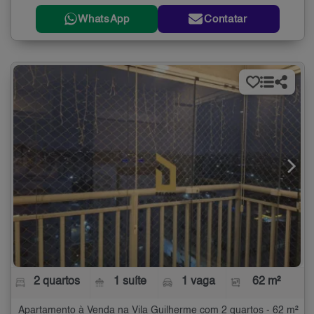
WhatsApp
Contatar
2 quartos
1 suíte
1 vaga
62 m²
Apartamento à Venda na Vila Guilherme com 2 quartos - 62 m²