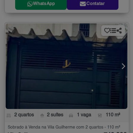
WhatsApp
Contatar
2 quartos
2 suítes
1 vaga
110 m²
Sobrado à Venda na Vila Guilherme com 2 quartos - 110 m²