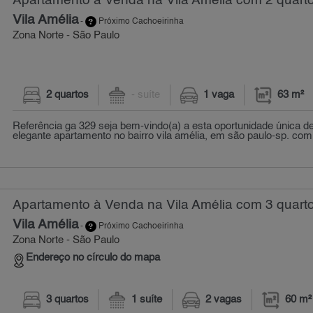
Apartamento à Venda na Vila Amélia com 2 quarto
Vila Amélia
-
Próximo Cachoeirinha
Zona Norte - São Paulo
2 quartos
- suíte
1 vaga
63 m²
Referência ga 329 seja bem-vindo(a) a esta oportunidade única de
elegante apartamento no bairro vila amélia, em são paulo-sp. com 
Apartamento à Venda na Vila Amélia com 3 quarto
Vila Amélia
-
Próximo Cachoeirinha
Zona Norte - São Paulo
Endereço no círculo do mapa
3 quartos
1 suíte
2 vagas
60 m²