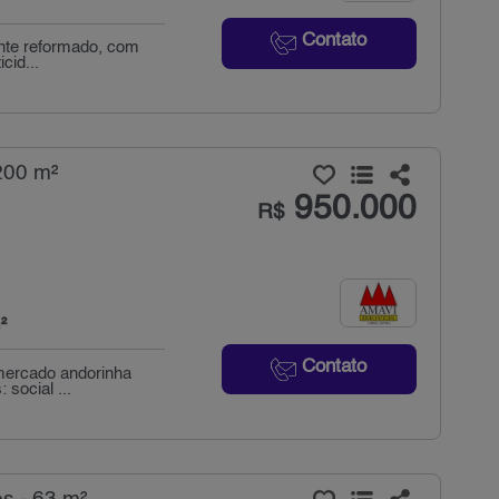
Contato
ente reformado, com
cid...
200 m²
950.000
R$
²
Contato
rmercado andorinha
 social ...