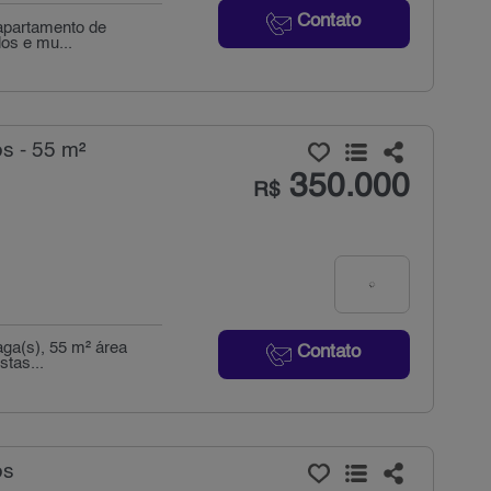
Contato
 apartamento de
dos e mu...
s - 55 m²
350.000
R$
aga(s), 55 m² área
Contato
stas...
os