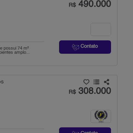
490.000
R$
Contato
 e possui 74 m²
bientes amplo...
os
308.000
R$