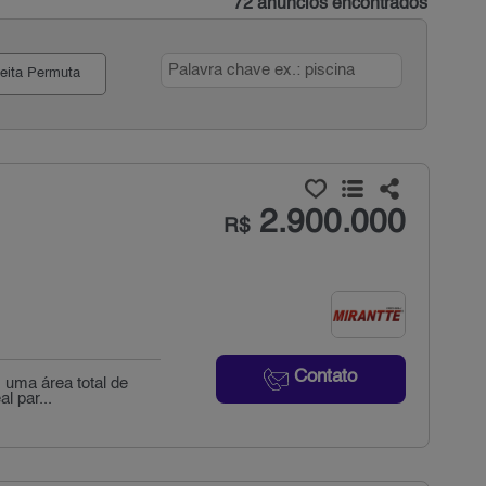
72 anúncios encontrados
eita Permuta
2.900.000
R$
Contato
m uma área total de
l par...