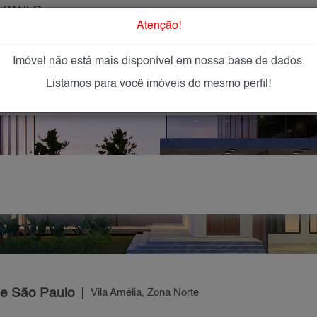
 PAULO
O que Procur
Atenção!
Imóvel não está mais disponível em nossa base de dados.
GAR
IMÓVEIS NOVOS
IMOBILIÁRIAS
OFEREÇA
Listamos para você imóveis do mesmo perfil!
de São Paulo
Vila Amélia, Zona Norte