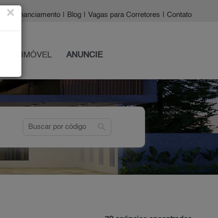
×
a?
|
Financiamento
|
Blog
|
Vagas para Corretores
|
Contato
 SEU IMÓVEL
ANUNCIE
search