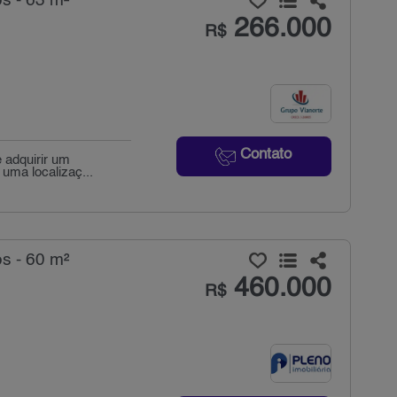
s - 63 m²
266.000
R$
Contato
 adquirir um
uma localizaç...
s - 60 m²
460.000
R$