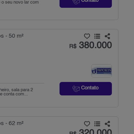
Contato
e o seu novo lar com
s - 50 m²
380.000
R$
Contato
eiro, sala para 2
e conta com...
s - 62 m²
320.000