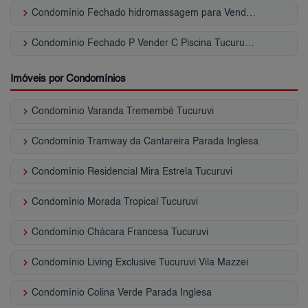
keyboard_arrow_right
Condomínio Fechado hidromassagem para Venda | Tucuruvi
keyboard_arrow_right
Condomínio Fechado P Vender C Piscina Tucuruvi - SP
Imóveis por Condomínios
keyboard_arrow_right
Condomínio Varanda Tremembé Tucuruvi
keyboard_arrow_right
Condomínio Tramway da Cantareira Parada Inglesa
keyboard_arrow_right
Condomínio Residencial Mira Estrela Tucuruvi
keyboard_arrow_right
Condomínio Morada Tropical Tucuruvi
keyboard_arrow_right
Condomínio Chácara Francesa Tucuruvi
keyboard_arrow_right
Condomínio Living Exclusive Tucuruvi Vila Mazzei
keyboard_arrow_right
Condomínio Colina Verde Parada Inglesa