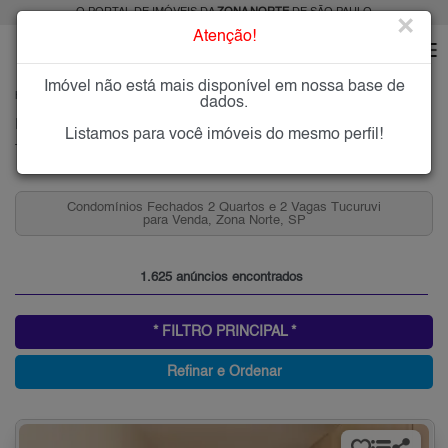
O PORTAL DE IMÓVEIS DA
ZONA NORTE
DE SÃO PAULO
×
Atenção!
Imóvel não está mais disponível em nossa base de
HOME
ZONA NORTE
COMPRAR
TUCURUVI
dados.
Imóveis à Venda no Tucuruvi, Zona Norte de São Paulo
Listamos para você imóveis do mesmo perfil!
Tucuruvi, Zona Norte
Apartamentos a partir de 300 mil no Tucuruvi com 2
quartos, Zona Norte, SP
1.625 anúncios encontrados
* FILTRO PRINCIPAL *
Refinar e Ordenar