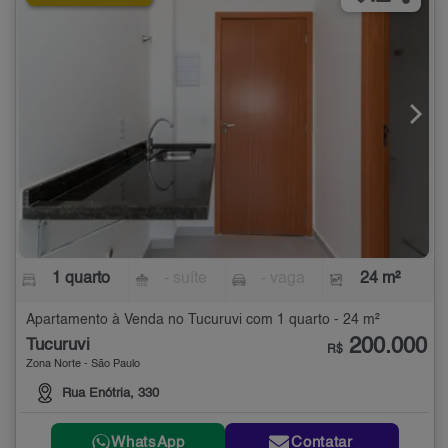
1 quarto
- suíte
- vaga
24 m²
Apartamento à Venda no Tucuruvi com 1 quarto - 24 m²
200.000
Tucuruvi
R$
Zona Norte - São Paulo
Rua Enótria, 330
WhatsApp
Contatar