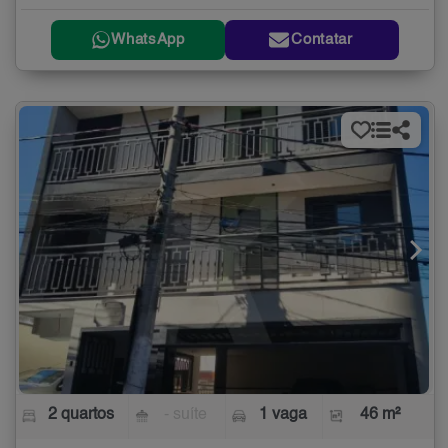
WhatsApp
Contatar
2 quartos
- suíte
1 vaga
46 m²