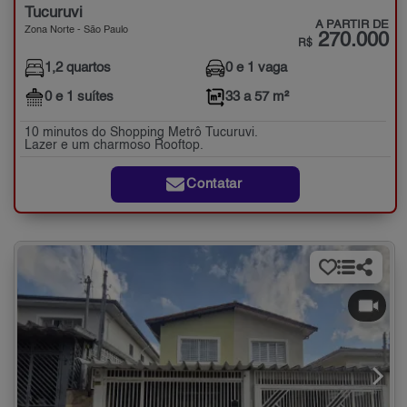
Tucuruvi
A PARTIR DE
Zona Norte - São Paulo
270.000
R$
1,2 quartos
0 e 1 vaga
0 e 1 suítes
33 a 57 m²
10 minutos do Shopping Metrô Tucuruvi.
Lazer e um charmoso Rooftop.
Contatar