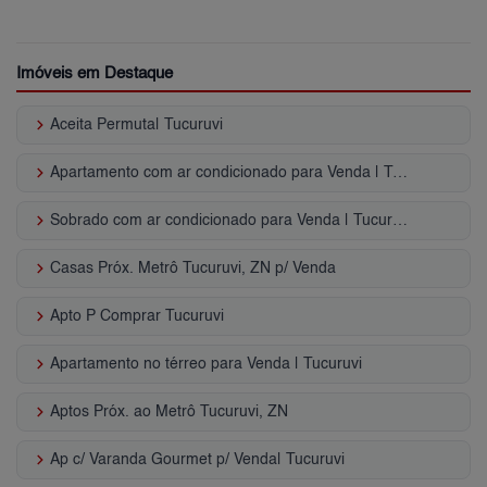
Imóveis em Destaque
keyboard_arrow_right
Aceita Permuta| Tucuruvi
keyboard_arrow_right
Apartamento com ar condicionado para Venda | Tucuruvi
keyboard_arrow_right
Sobrado com ar condicionado para Venda | Tucuruvi
keyboard_arrow_right
Casas Próx. Metrô Tucuruvi, ZN p/ Venda
keyboard_arrow_right
Apto P Comprar Tucuruvi
keyboard_arrow_right
Apartamento no térreo para Venda | Tucuruvi
keyboard_arrow_right
Aptos Próx. ao Metrô Tucuruvi, ZN
keyboard_arrow_right
Ap c/ Varanda Gourmet p/ Venda| Tucuruvi